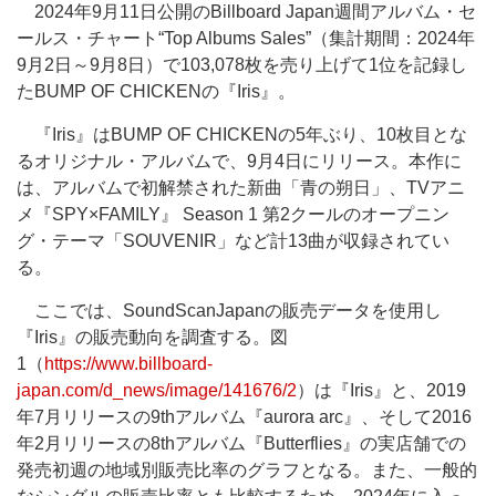
2024年9月11日公開のBillboard Japan週間アルバム・セ
ールス・チャート“Top Albums Sales”（集計期間：2024年
9月2日～9月8日）で103,078枚を売り上げて1位を記録し
たBUMP OF CHICKENの『Iris』。
『Iris』はBUMP OF CHICKENの5年ぶり、10枚目とな
るオリジナル・アルバムで、9月4日にリリース。本作に
は、アルバムで初解禁された新曲「青の朔日」、TVアニ
メ『SPY×FAMILY』 Season 1 第2クールのオープニン
グ・テーマ「SOUVENIR」など計13曲が収録されてい
る。
ここでは、SoundScanJapanの販売データを使用し
『Iris』の販売動向を調査する。図
1（
https://www.billboard-
japan.com/d_news/image/141676/2
）は『Iris』と、2019
年7月リリースの9thアルバム『aurora arc』、そして2016
年2月リリースの8thアルバム『Butterflies』の実店舗での
発売初週の地域別販売比率のグラフとなる。また、一般的