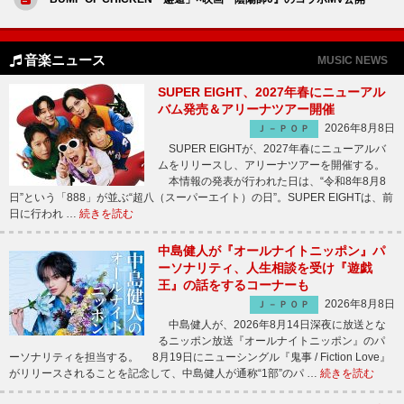
音楽ニュース
MUSIC NEWS
SUPER EIGHT、2027年春にニューアル
バム発売＆アリーナツアー開催
2026年8月8日
Ｊ－ＰＯＰ
SUPER EIGHTが、2027年春にニューアルバ
ムをリリースし、アリーナツアーを開催する。
本情報の発表が行われた日は、“令和8年8月8
日”という「888」が並ぶ“超八（スーパーエイト）の日”。SUPER EIGHTは、前
日に行われ …
続きを読む
中島健人が『オールナイトニッポン』パ
ーソナリティ、人生相談を受け『遊戯
王』の話をするコーナーも
2026年8月8日
Ｊ－ＰＯＰ
中島健人が、2026年8月14日深夜に放送とな
るニッポン放送『オールナイトニッポン』のパ
ーソナリティを担当する。 8月19日にニューシングル『鬼事 / Fiction Love』
がリリースされることを記念して、中島健人が通称“1部”のパ …
続きを読む