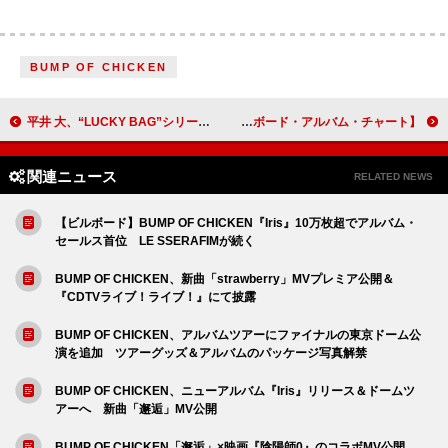
BUMP OF CHICKEN
平井 大、“LUCKY BAG”シリーズ第5弾EP『LUCKY BAG #5 “LIVE TAKES”』9/25リリース決定
【米ビルボード・アルバム・チャート】サブリナ・カーペンター3週連続No.1、デヴィッド・ギルモア初登場10位
関連ニュース
RELATED NEWS
【ビルボード】BUMP OF CHICKEN『Iris』10万枚超でアルバム・
セールス首位 LE SSERAFIMが続く
BUMP OF CHICKEN、新曲「strawberry」MVプレミア公開＆
『CDTVライブ！ライブ！』にて披露
BUMP OF CHICKEN、アルバムツアーにファイナルの東京ドーム公
演を追加 ツアーグッズ＆アルバムのパッケージ写真解禁
BUMP OF CHICKEN、ニューアルバム『Iris』リリース＆ドームツ
アーへ 新曲「邂逅」MV公開
BUMP OF CHICKEN「邂逅」×映画『陰陽師0』のコラボMV公開