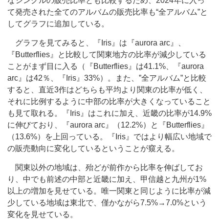
なシングルの販売比率とも比較するため、2024年に入っ
て発売された全てのアルバムの販売比率も“全アルバム”と
してグラフに追加している。
グラフを見てみると、『Iris』は『aurora arc』、
『Butterflies』と比較して関東地方の比率が減少している
ことがまず目に入る（『Butterflies』は41.1%、『aurora
arc』は42％、『Iris』33%）。また、”全アルバム”と比較
すると、直近3作はどちらも平均より関東の比率が低く、
それに比例するように中部の比率が大きくなっていること
も見て取れる。『Iris』はこれに加え、近畿の比率が14.9%
に伸びており、『aurora arc』（12.2%）と『Butterflies』
（13.6%）を上回っている。『Iris』ではより幅広い地域で
の販売動向に変化しているということが窺える。
関東以外の地域は、殆どが前作から比率を伸ばしてお
り、中でも前述の中部と近畿に加え、甲信越と九州が1%
以上の増加を見せている。唯一関東と同じように比率が減
少している地域は東北で、僅かながら7.5%→7.0%という
変化を見せている。