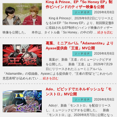
King & Prince、EP『So Honey EP』制
作ビハインドのティザー映像を公開
2026年8月8日
Ｊ－ＰＯＰ
King & Princeが、2026年9月2日にリリースと
なる1st EP『So Honey EP』より、初回限定盤B
に収録されるEP制作ビハインド映像のティザー
映像を公開した。 本作は、タイトル曲「So Honey」の中の印 …
続きを読む
葛葉、ミニアルバム『Adamantite』より
Ayase提供曲「王道」MV公開
2026年8月8日
Ｊ－ＰＯＰ
葛葉が、新曲「王道」のミュージックビデオ
を公開した。 新曲「王道」は、2026年7月29
日にリリースされたニューミニアルバム
『Adamantite』の収録曲。Ayaseによる提供曲で、“王者の苦悩”と“これからの
意思表明”が込められてい …
続きを読む
Ado、ビビッドでエネルギッシュな「モ
ンストロ」MV公開
2026年8月8日
Ｊ－ＰＯＰ
Adoが、新曲「モンストロ」を配信リリース
し、ミュージックビデオを公開した。 新曲
「モンストロ」は、2026年8月7日に公開となっ