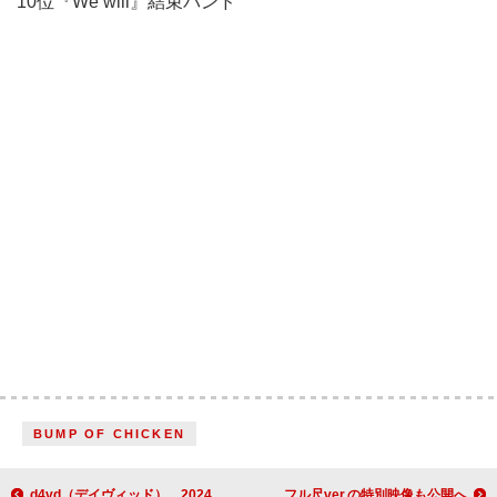
10位『We will』結束バンド
BUMP OF CHICKEN
d4vd（デイヴィッド）、2024年11月に来日公演が決定
米津玄師×伊藤沙莉が『虎に翼』特番で対談、主題歌フル尺ver.の特別映像も公開へ