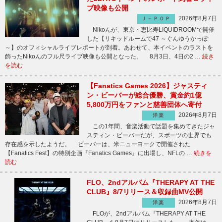
ブ映像も公開
2026年8月7日
Ｊ－ＰＯＰ
Nikoんが、東京・恵比寿LIQUIDROOMで開催
した【リキッドルームで47 ～ぐんゆうかっぽ
～】のオフィシャルライブレポートが到着。あわせて、本イベントのラストを
飾ったNikoんのフル尺ライブ映像も公開となった。 8月3日、4日の2 …
続き
を読む
【Fanatics Games 2026】ジャスティ
ン・ビーバーが総合優勝、賞金約1億
5,800万円をファンと慈善団体へ寄付
2026年8月7日
洋楽
この1年間、音楽活動で話題を集めてきたジャ
スティン・ビーバーだが、スポーツの世界でも
存在感を示したようだ。 ビーバーは、米ニューヨークで開催された
【Fanatics Fest】の特別企画『Fanatics Games』に出場し、NFLの …
続きを
読む
FLO、2ndアルバム『THERAPY AT THE
CLUB』8/7リリース＆収録曲MV公開
2026年8月7日
洋楽
FLOが、2ndアルバム『THERAPY AT THE