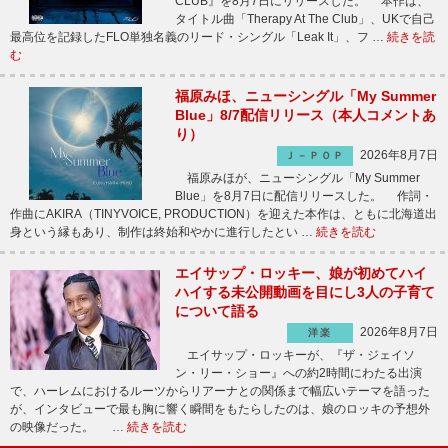
CLUB』を8月7日にリリースした。 本作は、
タイトル曲「Therapy At The Club」、UKで自己
最高位を記録したFLO単独名義のリード・シングル「Leak It」、フ …
続きを読
む
福原みほ、ニューシングル「My Summer
Blue」8/7配信リリース（本人コメントあ
り）
2026年8月7日
Ｊ－ＰＯＰ
福原みほが、ニューシングル「My Summer
Blue」を8月7日に配信リリースした。 作詞・
作曲にAKIRA（TINYVOICE, PRODUCTION）を迎えた本作は、ともに北海道出
身という縁もあり、制作は終始和やかに進行したとい …
続きを読む
エイサップ・ロッキー、娘が初めてハイ
ハイする未公開動画を目にし3人の子育て
について語る
2026年8月7日
洋楽
エイサップ・ロッキーが、『ザ・ジェイソ
ン・リー・ショー』への約2時間にわたる出演
で、ハーレムにおけるルーツからリアーナとの関係まで幅広いテーマを語った
が、インタビューで最も胸に響く瞬間をもたらしたのは、娘のロッキの予想外
の映像だった。 …
続きを読む