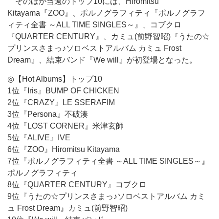
そのほか当週のトップ10には、Hiromitsu
Kitayama『ZOO』、ポルノグラフィティ『ポルノグラフ
ィティ全書 ～ALL TIME SINGLES～』、コブクロ
『QUARTER CENTURY』、カミュ(前野智昭)『うたの☆
プリンスさまっ♪ソロベストアルバム カミュ Frost
Dream』、結束バンド『We will』が初登場となった。
◎【Hot Albums】トップ10
1位『Iris』BUMP OF CHICKEN
2位『CRAZY』LE SSERAFIM
3位『Persona』不破湊
4位『LOST CORNER』米津玄師
5位『ALIVE』IVE
6位『ZOO』Hiromitsu Kitayama
7位『ポルノグラフィティ全書 ～ALL TIME SINGLES～』
ポルノグラフィティ
8位『QUARTER CENTURY』コブクロ
9位『うたの☆プリンスさまっ♪ソロベストアルバム カミ
ュ Frost Dream』カミュ(前野智昭)