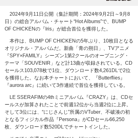
2024年9月11日公開（集計期間：2024年9月2日～9月8
日）の総合アルバム・チャート“Hot Albums”で、BUMP
OF CHICKENの『Iris』が総合首位を獲得した。
本作は、BUMP OF CHICKENの5年ぶり、10枚目となる
オリジナル・アルバムだ。新曲「青の朔日」、TVアニメ
『SPY×FAMILY』シーズン1第2クールのオープニング・
テーマ「SOUVENIR」など計13曲が収録されている。CD
セールス103,078枚で1位、ダウンロード数4,261DLで2位
を獲得した。なお本チャートにおいて、『Butterflies』
『aurora arc』に続いて3作連続で首位を獲得している。
LE SSERAFIMの4thミニアルバム『CRAZY』は、CDセ
ールスが加算されたことで前週12位から当週2位に上昇。
そして3位には、“にじさんじ”所属のVTuber、不破湊の初
となるフィジカル作品『Persona』がCDセール66,250
枚、ダウンロード数520DLでチャートインした。