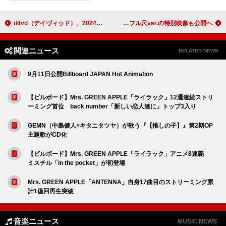
d4vd（デイヴィッド）、2024年11月に来日公演が決定
米津玄師×伊藤沙莉が『虎に翼』特番で対談、主題歌フル尺ver.の特別映像も公開へ
関連ニュース
RELATED NEWS
9月11日公開Billboard JAPAN Hot Animation
【ビルボード】Mrs. GREEN APPLE「ライラック」12週連続ストリ
ーミング首位 back number「新しい恋人達に」トップ3入り
GEMN（中島健人×キタニタツヤ）が歌う『【推しの子】』第2期OP
主題歌がCD化
【ビルボード】Mrs. GREEN APPLE「ライラック」アニメ8連覇
ミスチル「in the pocket」が初登場
Mrs. GREEN APPLE「ANTENNA」自身17曲目のストリーミング累
計1億回再生突破
音楽ニュース
MUSIC NEWS