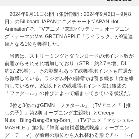
2024年9月11日公開（集計期間：2024年9月2日～9月8
日）のBillboard JAPANアニメチャート“JAPAN Hot
Animation”で、TVアニメ『忘却バッテリー』オープニン
グ・テーマのMrs. GREEN APPLE「ライラック」が9週連
続となる1位を獲得した。
当週は、ストリーミングとダウンロードのポイント数が
前週からそれぞれ増加しており（STR：約2.7％増、DL：
約17.2%増）、その影響もあって総獲得ポイントも前週か
ら微増している。ラジオ以外の指標では引き続き上位を維
持しているが、2位以下との総獲得ポイント差は後述の
「ファタール」の伸びによって縮まってきている状況だ。
2位と3位にはGEMN「ファタール」（TVアニメ『【推
しの子】』第2期 オープニング主題歌）とCreepy
Nuts「Bling-Bang-Bang-Born」（TVアニメ『マッシュル-
MASHLE-』第2期「神覚者候補選抜試験編」オープニン
グ・テーマ）が前週の順位から入れ替わる形でチャートイ