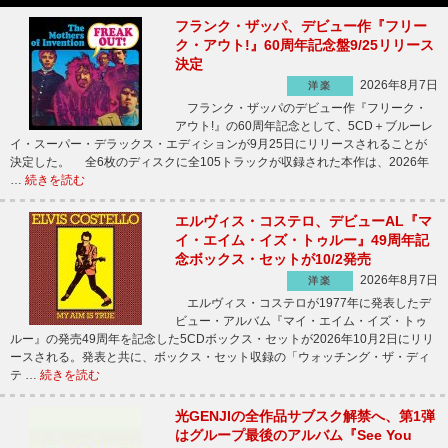
フランク・ザッパ、デビュー作『フリー
ク・アウト!』60周年記念盤9/25リリース
決定
2026年8月7日
洋楽
フランク・ザッパのデビュー作『フリーク・
アウト!』の60周年記念として、5CD＋ブルーレ
イ・スーパー・デラックス・エディションが9月25日にリリースされることが
決定した。 全6枚のディスクに全105トラックが収録された本作は、2026年
…
続きを読む
エルヴィス・コステロ、デビューAL『マ
イ・エイム・イズ・トゥルー』49周年記
念ボックス・セットが10/2発売
2026年8月7日
洋楽
エルヴィス・コステロが1977年に発表したデ
ビュー・アルバム『マイ・エイム・イズ・トゥ
ルー』の発売49周年を記念した5CDボックス・セットが2026年10月2日にリリ
ースされる。発表と共に、ボックス・セット収録の「ウォッチング・ザ・ディ
テ …
続きを読む
光GENJIの全作品サブスク解禁へ、第1弾
はグループ最後のアルバム『See You