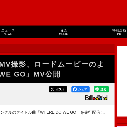
ニュース
音楽
特別企画
NEWS
MUSIC
PR
でMV撮影、ロードムービーのよ
 WE GO」MV公開
ポスト
シェア
送る
ングルのタイトル曲「WHERE DO WE GO」を先行配信し、