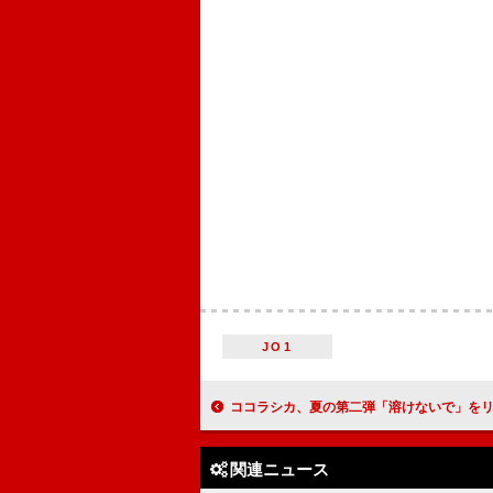
JO1
ココラシカ、夏の第二弾「溶けないで」を
関連ニュース