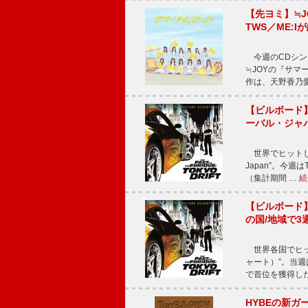
【先ヨミ】≒
TWS／ME:I
今週のCDシング
≒JOYの『サマ
作は、天野香乃
【ビルボード】TE
ーバル・ジャ
世界でヒットしている
Japan”。今週はT
（集計期間 …
続
【ビルボード】TE
の国/地域で3
世界各国でヒット
ャート）”。当週はTE
で首位を獲得し
HYBEの新ガ