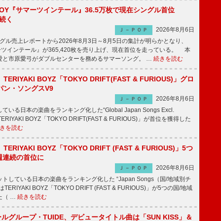
JOY『サマーツインテール』36.5万枚で現在シングル首位
が続く
2026年8月6日
Ｊ－ＰＯＰ
ル売上レポートから2026年8月3日～8月5日の集計が明らかとなり、
ーツインテール』が365,420枚を売り上げ、現在首位を走っている。 本
愛と市原愛弓がダブルセンターを務めるサマーソング。 …
続きを読む
RIYAKI BOYZ「TOKYO DRIFT(FAST & FURIOUS)」グロ
パン・ソングスV9
2026年8月6日
Ｊ－ＰＯＰ
日本の楽曲をランキング化した“Global Japan Songs Excl.
ERIYAKI BOYZ「TOKYO DRIFT(FAST & FURIOUS)」が首位を獲得した
きを読む
RIYAKI BOYZ「TOKYO DRIFT (FAST & FURIOUS)」5つ
週連続の首位に
2026年8月6日
Ｊ－ＰＯＰ
している日本の楽曲をランキング化した “Japan Songs（国/地域別チ
RIYAKI BOYZ「TOKYO DRIFT (FAST & FURIOUS)」が5つの国/地域
た（ …
続きを読む
ールグループ・TUIDE、デビュータイトル曲は「SUN KISS」＆