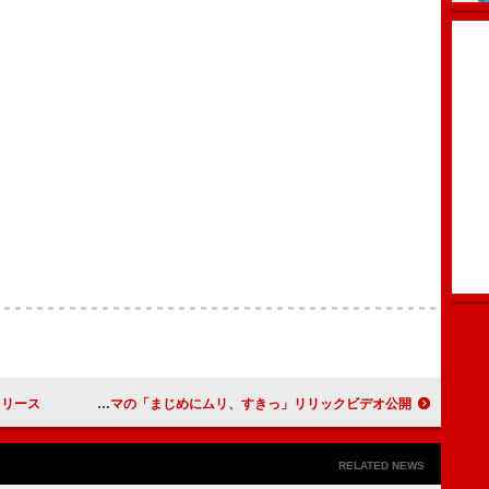
リリース
堀江由衣、“推し活”がテーマの「まじめにムリ、すきっ」リリックビデオ公開
RELATED NEWS