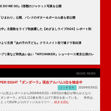
RE DO WE GO』3形態のジャケット写真を公開
「ひまわり」公開、バンドのギター＆ボーカル姿も初公開
走中』主題歌をライブ初披露した【めざましライブ2024】レポート到
ひより主演『あの子の子ども』クラスメイト役で連ドラ初出演
ンブリ茶など和気あいあい『HITCHHIKER』ショーケース東京公演のレ
MUSIC NEWS
PER EIGHT『ダンダーラ』現在アルバム1位を独走中
2026年8月6日
Ｊ－ＰＯＰ
ム売上レポートから2026年8月3日～8月5日の集計が明らかとなり、
GHT『ダンダーラ』が111,111枚を売り上げて首位を走っている。 本作は、
HTにとって約2年ぶりのフィジカルリリー …
続きを読む