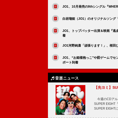
JO1、10月発売の9thシングル『WHE
白岩瑠姫（JO1）のオリジナルソング
JO1、トップバッター出演＆映画『逃
着
JO1河野純喜「頑張ります！」、桜田
JO1、“お姫様抱っこ”や罰ゲームでセ
ポート到着
音楽ニュース
【先ヨミ】SU
今週のCDアルバ
SUPER EI
SUPER EIG