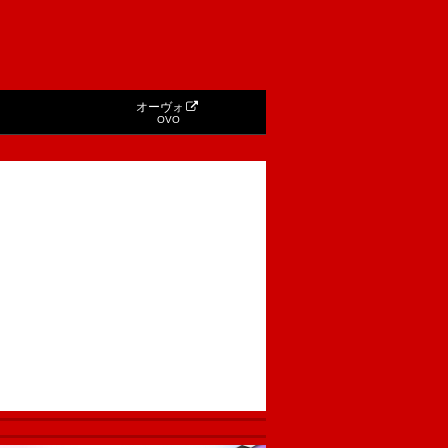
オーヴォ
OVO