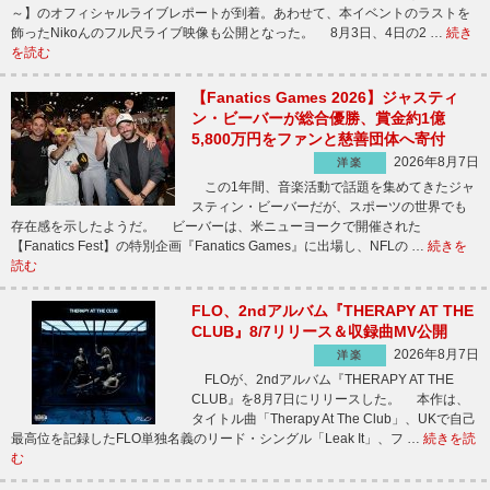
～】のオフィシャルライブレポートが到着。あわせて、本イベントのラストを
飾ったNikoんのフル尺ライブ映像も公開となった。 8月3日、4日の2 …
続き
を読む
【Fanatics Games 2026】ジャスティ
ン・ビーバーが総合優勝、賞金約1億
5,800万円をファンと慈善団体へ寄付
2026年8月7日
洋楽
この1年間、音楽活動で話題を集めてきたジャ
スティン・ビーバーだが、スポーツの世界でも
存在感を示したようだ。 ビーバーは、米ニューヨークで開催された
【Fanatics Fest】の特別企画『Fanatics Games』に出場し、NFLの …
続きを
読む
FLO、2ndアルバム『THERAPY AT THE
CLUB』8/7リリース＆収録曲MV公開
2026年8月7日
洋楽
FLOが、2ndアルバム『THERAPY AT THE
CLUB』を8月7日にリリースした。 本作は、
タイトル曲「Therapy At The Club」、UKで自己
最高位を記録したFLO単独名義のリード・シングル「Leak It」、フ …
続きを読
む