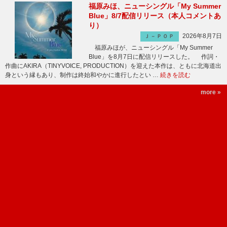
福原みほ、ニューシングル「My Summer
Blue」8/7配信リリース（本人コメントあ
り）
2026年8月7日
Ｊ－ＰＯＰ
福原みほが、ニューシングル「My Summer
Blue」を8月7日に配信リリースした。 作詞・
作曲にAKIRA（TINYVOICE, PRODUCTION）を迎えた本作は、ともに北海道出
身という縁もあり、制作は終始和やかに進行したとい …
続きを読む
more »