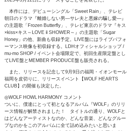
本作には、デビューシングル「Sweet Rain」、テレビ
朝日のドラマ『離婚しない男―サレ夫と悪嫁の騙し愛―』
の主題歌「Frozen Butterfly」、テレビ東京のドラマ『キス
×kiss×キス～LOVE ⅱ SHOWER～』の主題歌「Sugar
Honey」の他、新曲も収録予定。LIVE盤にはライブパフォ
ーマンス映像を初収録する。LDHオフィシャルショップ /
mu-mo SHOP / イベント会場限定で、初回生産限定盤とし
てLIVE盤とMEMBER PRODUCE盤も販売される。
また、リリースを記念して9月9日の福岡・イオンモール
福岡を皮切りに、リリースイベント【WOLF HEARTS
CLUB】の開催も決定した。
◎WOLF HOWL HARMONY コメント
ついに、僕達にとって初となるアルバム『WOLF』のリリ
ース情報が解禁されました！ タイトルの通り、WOLFと
はどんなアーティストなのか、どんな音楽、どんなグルー
プなのかをこのアルバムに全て詰め込みたいと思いま