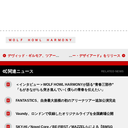
ＷＯＬＦ ＨＯＷＬ ＨＡＲＭＯＮＹ
デヴィッド・ギルモア、ツアー・リハーサル映像公開 名盤『狂気』からの名曲を披露
ブリーチャーズ、発売10周年を記念してデビューALを再構築した『ア・ストレンジャー・デザイアード』をリリース
関連ニュース
RELATED NEWS
＜インタビュー＞WOLF HOWL HARMONYが語る“青春三部作”
「もがきながらも突き進んでいく僕らの青春を伝えたい」
FANTASTICS、自身最大規模の初のアリーナツアー追加公演完走
Vaundy、ロンドンで収録したオリジナルライブを全国劇場公開
SKY-HI／Novel Core／BE:FIRST／MAZZELらによる【BMSG