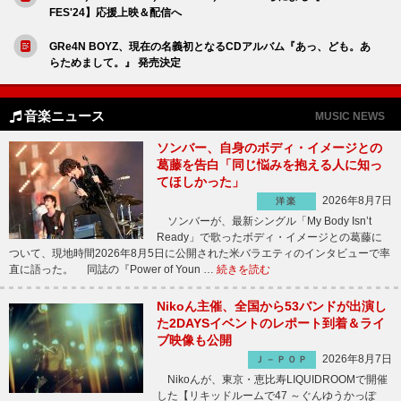
FES'24】応援上映＆配信へ
GRe4N BOYZ、現在の名義初となるCDアルバム『あっ、ども。あ
らためまして。』 発売決定
音楽ニュース
MUSIC NEWS
ソンバー、自身のボディ・イメージとの
葛藤を告白「同じ悩みを抱える人に知っ
てほしかった」
2026年8月7日
洋楽
ソンバーが、最新シングル「My Body Isn’t
Ready」で歌ったボディ・イメージとの葛藤に
ついて、現地時間2026年8月5日に公開された米バラエティのインタビューで率
直に語った。 同誌の『Power of Youn …
続きを読む
Nikoん主催、全国から53バンドが出演し
た2DAYSイベントのレポート到着＆ライ
ブ映像も公開
2026年8月7日
Ｊ－ＰＯＰ
Nikoんが、東京・恵比寿LIQUIDROOMで開催
した【リキッドルームで47 ～ぐんゆうかっぽ