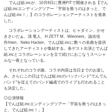
でんぱ組.incが、10月8日に豊洲PITで開催される【でん
ぱ組.incエンディングツアー「宇宙を救うのはきっと、で
んぱ組.inc！」】のコラボレーションアーティストを発表
した。
コラボレーションアーティストは、ヒャダイン、かせ
きさいだぁ、清 竜人、H ZETT M、Wienners、諭吉佳
作/men、Neko Hacker。でんぱ組.incに数々の名曲を提供
してきたアーティストが集結する。各ゲスト出演とでんぱ
組.incとコラボレーションを立て続けにおこなうスペシャ
ルな一夜となっている。
それぞれのコラボ曲、コラボ内容は当日までのお楽し
み。さらにこの日はでんぱ組.incのバックバンド“でんでん
バンド”を従えてのバンド編成でのライブも行われること
も決定した。
◎公演情報
【でんぱ組.incエンディングツアー「宇宙を救うのはきっ
と、でんぱ組.inc！」】