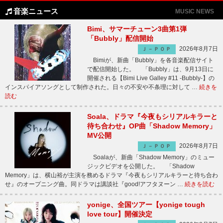
音楽ニュース
MUSIC NEWS
Bimi、サマーチューン3曲第1弾
「Bubbly」配信開始
2026年8月7日
Ｊ－ＰＯＰ
Bimiが、新曲「Bubbly」を各音楽配信サイト
で配信開始した。 「Bubbly」は、9月13日に
開催される【Bimi Live Galley #11 -Bubbly-】の
インスパイアソングとして制作された。日々の不安や不条理に対して …
続きを
読む
Soala、ドラマ『今夜もシリアルキラーと
待ち合わせ』OP曲「Shadow Memory」
MV公開
2026年8月7日
Ｊ－ＰＯＰ
Soalaが、新曲「Shadow Memory」のミュー
ジックビデオを公開した。 「Shadow
Memory」は、横山裕が主演を務めるドラマ『今夜もシリアルキラーと待ち合わ
せ』のオープニング曲。同ドラマは講談社『good!アフタヌーン …
続きを読む
yonige、全国ツアー【yonige tough
love tour】開催決定