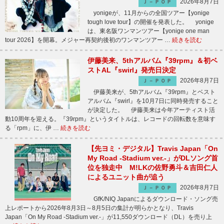
2026年8月7日
Ｊ－ＰＯＰ
yonigeが、11月からの全国ツアー【yonige
tough love tour】の開催を発表した。 yonige
は、東名阪ワンマンツアー【yonige one man
tour 2026】を開幕。メジャー再契約後初のワンマンツアー …
続きを読む
伊藤美来、5thアルバム『39rpm』＆初ベ
ストAL『swirl』発売日決定
2026年8月7日
Ｊ－ＰＯＰ
伊藤美来が、5thアルバム『39rpm』とベスト
アルバム『swirl』を10月7日に同時発売すること
が決定した。 伊藤美来は今年アーティスト活
動10周年を迎える。『39rpm』というタイトルは、レコードの回転数を意味す
る「rpm」に、伊 …
続きを読む
【先ヨミ・デジタル】Travis Japan「On
My Road -Stadium ver.-」がDLソング首
位を独走中 M!LKの佐野勇斗＆吉田仁人
によるユニット曲が追う
2026年8月7日
Ｊ－ＰＯＰ
GfK/NIQ Japanによるダウンロード・ソング売
上レポートから2026年8月3日～8月5日の集計が明らかとなり、Travis
Japan「On My Road -Stadium ver.-」が11,550ダウンロード（DL）を売り上