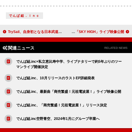
でんぱ組．ｉｎｃ
TrySail、自身初となる日本武道館単独公演決定
ももクロ・高城れに、映像作品『まるごと開高30祭』収録のソロコンサートから「SKY HIGH」ライブ映像公開
関連ニュース
RELATED NEWS
でんぱ組.inc×私立恵比寿中学、ライブナタリーで約5年ぶりのツー
マンライブ開催決定
でんぱ組.inc、10月リリースのラストEP詳細発表
でんぱ組.inc、最新曲「商売繁盛！元祖電波屋！」ライブ映像公開
でんぱ組.inc、「商売繁盛！元祖電波屋！」リリース決定
でんぱ組.inc空野青空、2024年1月にグループ卒業へ