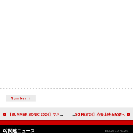
Number_i
【SUMMER SONIC 2024】マネスキン、大音量のロックプレイと開放感に身を委ねた東京初日
SKY-HI／Novel Core／BE:FIRST／MAZZELらによる【BMSG FES'24】応援上映＆配信へ
関連ニュース
RELATED NEWS