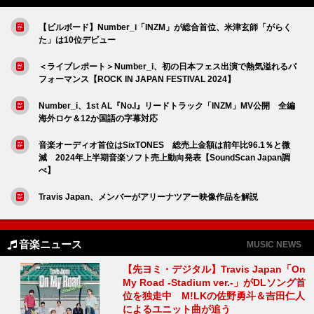
【ビルボード】Number_i「INZM」が総合首位、米津玄師「がらく
た」は10位デビュー
＜ライブレポート＞Number_i、初の日本フェス出演で熱気溢れるパ
フォーマンス【ROCK IN JAPAN FESTIVAL 2024】
Number_i、1st AL『No.I』リードトラック「INZM」MV公開 全編
海外ロケ＆12か国語の字幕対応
音楽オーディオ首位はSixTONES 総売上金額は前年比96.1％と微
減 2024年上半期音楽ソフト売上動向発表【SoundScan Japan調
べ】
Travis Japan、メンバーがアリーナツアー映像作品を解説
音楽ニュース
MUSIC NEWS
【先ヨミ・デジタル】Travis Japan「On
My Road -Stadium ver.-」がDLソング首
位を独走中 M!LKの佐野勇斗＆吉田仁人
によるユニット曲が追う