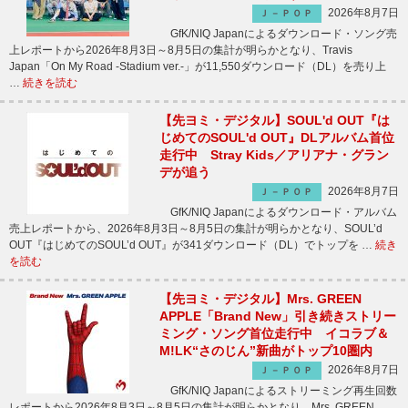
2026年8月7日
Ｊ－ＰＯＰ
GfK/NIQ Japanによるダウンロード・ソング売
上レポートから2026年8月3日～8月5日の集計が明らかとなり、Travis
Japan「On My Road -Stadium ver.-」が11,550ダウンロード（DL）を売り上
…
続きを読む
【先ヨミ・デジタル】SOUL'd OUT『は
じめてのSOUL'd OUT』DLアルバム首位
走行中 Stray Kids／アリアナ・グラン
デが追う
2026年8月7日
Ｊ－ＰＯＰ
GfK/NIQ Japanによるダウンロード・アルバム
売上レポートから、2026年8月3日～8月5日の集計が明らかとなり、SOUL’d
OUT『はじめてのSOUL’d OUT』が341ダウンロード（DL）でトップを …
続き
を読む
【先ヨミ・デジタル】Mrs. GREEN
APPLE「Brand New」引き続きストリー
ミング・ソング首位走行中 イコラブ＆
M!LK“さのじん”新曲がトップ10圏内
2026年8月7日
Ｊ－ＰＯＰ
GfK/NIQ Japanによるストリーミング再生回数
レポートから2026年8月3日～8月5日の集計が明らかとなり、Mrs. GREEN