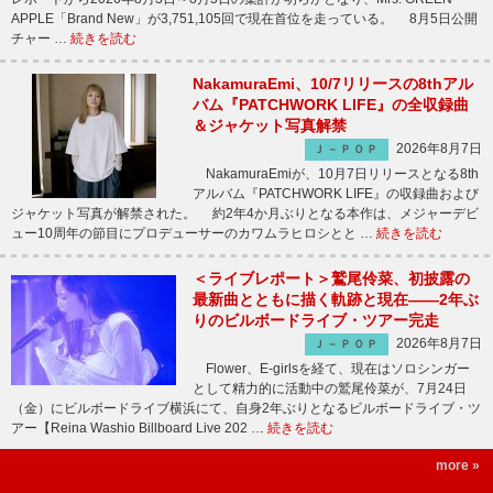
APPLE「Brand New」が3,751,105回で現在首位を走っている。 8月5日公開
チャー …
続きを読む
NakamuraEmi、10/7リリースの8thアル
バム『PATCHWORK LIFE』の全収録曲
＆ジャケット写真解禁
2026年8月7日
Ｊ－ＰＯＰ
NakamuraEmiが、10月7日リリースとなる8th
アルバム『PATCHWORK LIFE』の収録曲および
ジャケット写真が解禁された。 約2年4か月ぶりとなる本作は、メジャーデビ
ュー10周年の節目にプロデューサーのカワムラヒロシとと …
続きを読む
＜ライブレポート＞鷲尾伶菜、初披露の
最新曲とともに描く軌跡と現在――2年ぶ
りのビルボードライブ・ツアー完走
2026年8月7日
Ｊ－ＰＯＰ
Flower、E-girlsを経て、現在はソロシンガー
として精力的に活動中の鷲尾伶菜が、7月24日
（金）にビルボードライブ横浜にて、自身2年ぶりとなるビルボードライブ・ツ
アー【Reina Washio Billboard Live 202 …
続きを読む
more »