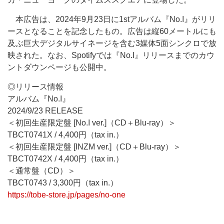
本広告は、2024年9月23日に1stアルバム『No.I』がリリ
ースとなることを記念したもの。広告は縦60メートルにも
及ぶ巨大デジタルサイネージを含む3媒体5面シンクロで放
映された。なお、Spotifyでは『No.I』リリースまでのカウ
ントダウンページも公開中。
◎リリース情報
アルバム『No.I』
2024/9/23 RELEASE
＜初回生産限定盤 [No.I ver.]（CD＋Blu-ray）＞
TBCT0741X / 4,400円（tax in.）
＜初回生産限定盤 [INZM ver.]（CD＋Blu-ray）＞
TBCT0742X / 4,400円（tax in.）
＜通常盤（CD）＞
TBCT0743 / 3,300円（tax in.）
https://tobe-store.jp/pages/no-one