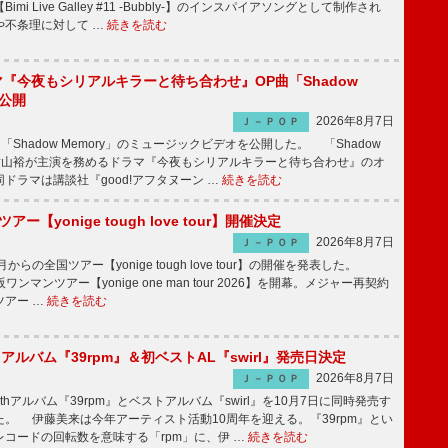
mi Live Galley #11 -Bubbly-】のインスパイアソングとして制作され
や不条理に対して …
続きを読む
ラマ『今夜もシリアルキラーと待ち合わせ』OP曲「Shadow
V公開
2026年8月7日
Ｊ－ＰＯＰ
「Shadow Memory」のミュージックビデオを公開した。 「Shadow
、横山裕が主演を務めるドラマ『今夜もシリアルキラーと待ち合わせ』のオ
ドラマは講談社『good!アフタヌーン …
続きを読む
ツアー【yonige tough love tour】開催決定
2026年8月7日
Ｊ－ＰＯＰ
月からの全国ツアー【yonige tough love tour】の開催を発表した。
阪ワンマンツアー【yonige one man tour 2026】を開幕。メジャー再契約
ツアー …
続きを読む
hアルバム『39rpm』＆初ベストAL『swirl』発売日決定
2026年8月7日
Ｊ－ＰＯＰ
hアルバム『39rpm』とベストアルバム『swirl』を10月7日に同時発売す
。 伊藤美来は今年アーティスト活動10周年を迎える。『39rpm』とい
コードの回転数を意味する「rpm」に、伊 …
続きを読む