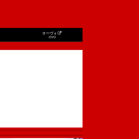
オーヴォ
OVO