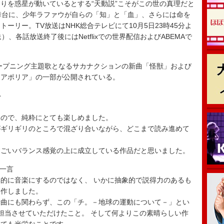
を惑星が動いているとする“天動説”こそがこの世の真理だと
舞台に、少年ラファウが自らの「知」と「血」、さらには命を
ーリー。TV放送はNHK総合テレビにて10月5日23時45分よ
、各話放送終了後にはNetflixでの世界配信およびABEMAで
ープニング主題歌となるサカナクションの新曲「怪獣」および
「アポリア」の一部が公開されている。
ト
たので、純粋にとても楽しめました。
がギリギリのところで混ざり合いながら、どこまで読み進めて
すごいバランス感覚の上に成立している作品だと思いました。
て一言
的に音楽にするのではなく、 いかに抽象的で説得力のあるも
制作しました。
新曲にも関わらず、この「チ。－地球の運動について－」とい
を担当させていただけたこと。 そして何よりこの素晴らしい作