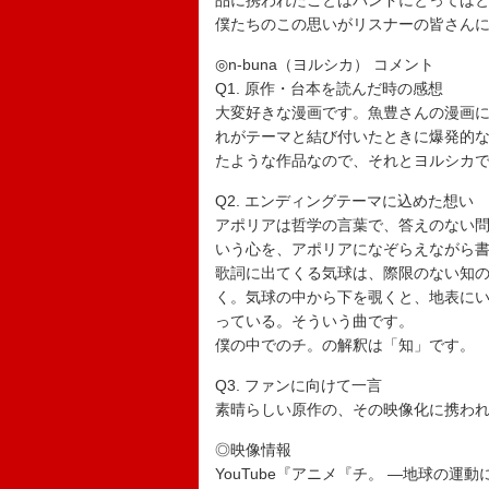
品に携われたことはバンドにとっては
僕たちのこの思いがリスナーの皆さん
◎n-buna（ヨルシカ） コメント
Q1. 原作・台本を読んだ時の感想
大変好きな漫画です。魚豊さんの漫画
れがテーマと結び付いたときに爆発的
たような作品なので、それとヨルシカ
Q2. エンディングテーマに込めた想い
アポリアは哲学の言葉で、答えのない
いう心を、アポリアになぞらえながら
歌詞に出てくる気球は、際限のない知
く。気球の中から下を覗くと、地表に
っている。そういう曲です。
僕の中でのチ。の解釈は「知」です。
Q3. ファンに向けて一言
素晴らしい原作の、その映像化に携わ
◎映像情報
YouTube『アニメ『チ。 ―地球の運