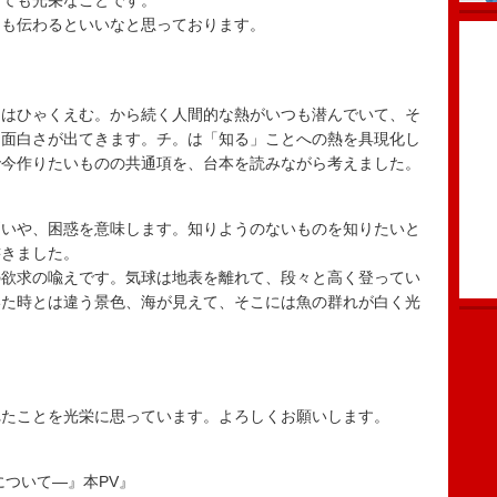
とても光栄なことです。
にも伝わるといいなと思っております。
にはひゃくえむ。から続く人間的な熱がいつも潜んでいて、そ
な面白さが出てきます。チ。は「知る」ことへの熱を具現化し
で今作りたいものの共通項を、台本を読みながら考えました。
問いや、困惑を意味します。知りようのないものを知りたいと
書きました。
の欲求の喩えです。気球は地表を離れて、段々と高く登ってい
いた時とは違う景色、海が見えて、そこには魚の群れが白く光
れたことを光栄に思っています。よろしくお願いします。
動について―』本PV』