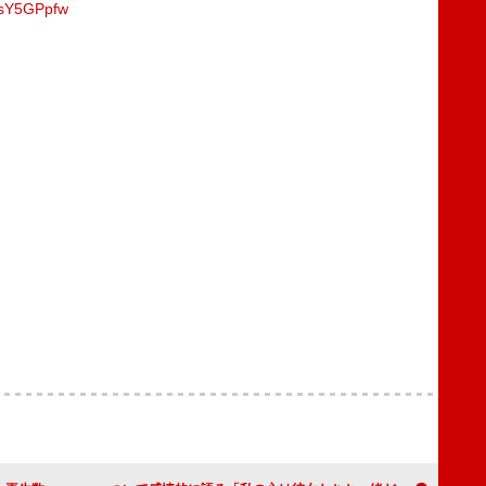
osY5GPpfw