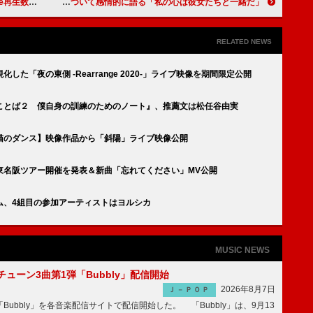
20億回を突破
レディー・ガガ、テイラー・スウィフト／ケシャらについて感情的に語る「私の心は彼女たちと一緒だ」
RELATED NEWS
た「夜の東側 -Rearrange 2020-」ライブ映像を期間限定公開
ことば２ 僕自身の訓練のためのノート』、推薦文は松任谷由実
猫のダンス】映像作品から「斜陽」ライブ映像公開
東名阪ツアー開催を発表＆新曲「忘れてください」MV公開
ム、4組目の参加アーティストはヨルシカ
MUSIC NEWS
ーチューン3曲第1弾「Bubbly」配信開始
2026年8月7日
Ｊ－ＰＯＰ
Bubbly」を各音楽配信サイトで配信開始した。 「Bubbly」は、9月13