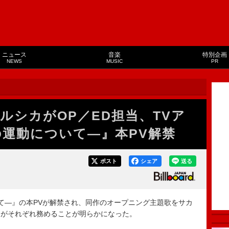
ニュース
音楽
特別企画
NEWS
MUSIC
PR
ルシカがOP／ED担当、TVア
の運動について―』本PV解禁
ポスト
シェア
送る
て―』の本PVが解禁され、同作のオープニング主題歌をサカ
カがそれぞれ務めることが明らかになった。