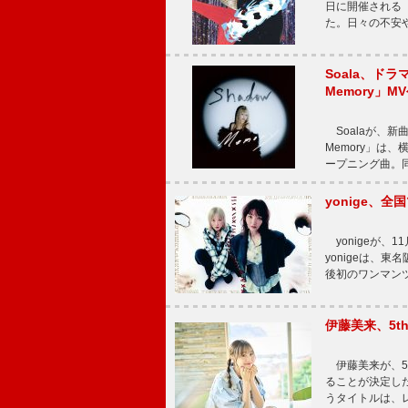
日に開催される【Bi
た。日々の不安
Soala、ド
Memory」M
Soalaが、新曲
Memory」は
ープニング曲。同
yonige、全国
yonigeが、11
yonigeは、東名
後初のワンマン
伊藤美来、5t
伊藤美来が、5t
ることが決定した
うタイトルは、レ