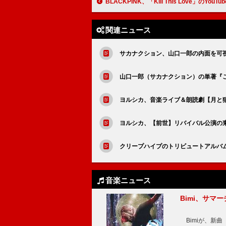
BLACKPINK、「Kill This Love」のYouTube再生数が
関連ニュース
サカナクション、山口一郎の内面を可視化し
山口一郎（サカナクション）の単著『
ヨルシカ、音楽ライブ＆朗読劇【月と
ヨルシカ、【前世】リバイバル公演の
クリープハイプのトリビュートアルバ
音楽ニュース
Bimi、サマ
Bimiが、新曲「