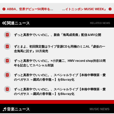
ABBA、世界デビュー50周年を記念した最新ベスト盤『ザ・シングルス』発売決定
imase／野田洋次郎（RADWIMPS）／新しい学校のリーダーズが決定『オールナイトニッポン MUSIC WEEK』
関連ニュース
RELATED NEWS
ずっと真夜中でいいのに。、新曲「海馬成長痛」配信＆MV公開
ずとまよ、初回限定盤はライブ音源CDも同梱のミニAL『虚仮の一
念海馬に託す』10月発売
ずっと真夜中でいいのに。×小沢健二、HMV record shop渋谷10周
年を記念してスペシャル対談
ずっと真夜中でいいのに。、スペシャルライブ【本格中華喫茶・愛
のペガサス ～羅武の香辛龍～】をBlu-ray化
ずっと真夜中でいいのに。、スペシャルライブ【本格中華喫茶・愛
のペガサス ～羅武の香辛龍～】をBlu-ray化
音楽ニュース
MUSIC NEWS