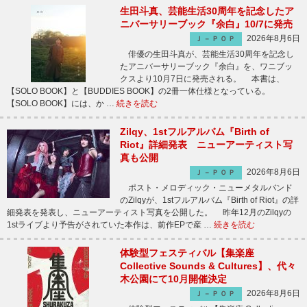
生田斗真、芸能生活30周年を記念したア
ニバーサリーブック『余白』10/7に発売
2026年8月6日
Ｊ－ＰＯＰ
俳優の生田斗真が、芸能生活30周年を記念し
たアニバーサリーブック『余白』を、ワニブッ
クスより10月7日に発売される。 本書は、
【SOLO BOOK】と【BUDDIES BOOK】の2冊一体仕様となっている。
【SOLO BOOK】には、か …
続きを読む
Zilqy、1stフルアルバム『Birth of
Riot』詳細発表 ニューアーティスト写
真も公開
2026年8月6日
Ｊ－ＰＯＰ
ポスト・メロディック・ニューメタルバンド
のZilqyが、1stフルアルバム『Birth of Riot』の詳
細発表を発表し、ニューアーティスト写真を公開した。 昨年12月のZilqyの
1stライブより予告がされていた本作は、前作EPで産 …
続きを読む
体験型フェスティバル【集楽座
Collective Sounds & Cultures】、代々
木公園にて10月開催決定
2026年8月6日
Ｊ－ＰＯＰ