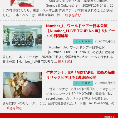
体験型フェスティバル【集楽座 Collective
Sounds & Cultures】が、2026年10月24日、25
日の2日間にわたり、東京・代々木公園 野外ステージで開催されることが決定
した。 本イベントは、職業や年齢、性 …
続きを読む
Number_i、ワールドツアー日本公演
【Number_i LIVE TOUR No.III】5大ドー
ムの日程解禁
2026年8月6日
Ｊ－ＰＯＰ
Number_iが、ワールドツアー日本公演
【Number_i LIVE TOUR No.III】の公演日程を発
表した。 本ツアーでは、2026年10月より全国5都市の5大ドームで行われる
日本公演【Number_i LIVE TOUR N …
続きを読む
竹内アンナ、EP『MIXTAPE』収録の新曲
リリックビデオを2週連続公開
2026年8月6日
Ｊ－ＰＯＰ
竹内アンナが、8月12日に配信リリースするデ
ジタルコンセプトEP『MIXTAPE』収録曲「My
secret plum」のリリックビデオを公開した。
さらに同EPのリリース日には、台湾で撮影されたリード曲「ok, love song」の
…
続きを読む
more »