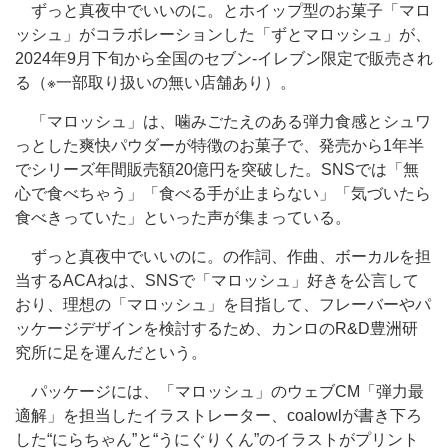
ずっと真夜中でいいのに。とホイップ型のお菓子「マロ
ッシュ」がコラボレーションした「ずとマロッシュ」が、
2024年9月下旬から全国のセブン-イレブン限定で販売され
る（※一部取り扱いの無い店舗あり）。
「マロッシュ」は、噛みごたえのある弾力食感とシュワ
っとした爽快パウダーが特徴のお菓子で、発売から1年半
でシリーズ年間販売額20億円を突破した。SNSでは「無
心で食べちゃう」「食べる手が止まらない」「気づいたら
食べきっていた」といった声が集まっている。
ずっと真夜中でいいのに。の作詞、作曲、ボーカルを担
当するACAねは、SNSで「マロッシュ」好きを公言して
おり、理想の「マロッシュ」を目指して、フレーバーやパ
ッケージデザインを検討するため、カンロのR&D豊洲研
究所に足を運んだという。
パッケージには、「マロッシュ」のウェブCM「弾力最
適解」を担当したイラストレーター、coalowlが書き下ろ
した“にらちゃん”と“うにぐりくん”のイラストがプリント