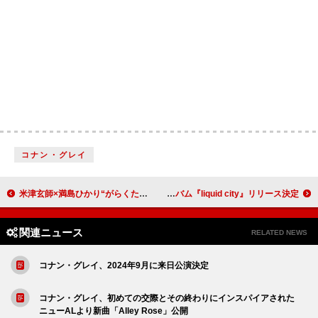
コナン・グレイ
米津玄師×満島ひかり“がらくた対談”、パーソナルな部分についても踏み込むディープインタビュー
showmore、約3年ぶりのフルアルバム『liquid city』リリース決定
関連ニュース
RELATED NEWS
コナン・グレイ、2024年9月に来日公演決定
コナン・グレイ、初めての交際とその終わりにインスパイアされた
ニューALより新曲「Alley Rose」公開