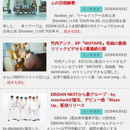
ムの日程解禁
2026年8月6日
Ｊ－ＰＯＰ
Number_iが、ワールドツアー日本公演
【Number_i LIVE TOUR No.III】の公演日程を発
表した。 本ツアーでは、2026年10月より全国5都市の5大ドームで行われる
日本公演【Number_i LIVE TOUR N …
続きを読む
竹内アンナ、EP『MIXTAPE』収録の新曲
リリックビデオを2週連続公開
2026年8月6日
Ｊ－ＰＯＰ
竹内アンナが、8月12日に配信リリースするデ
ジタルコンセプトEP『MIXTAPE』収録曲「My
secret plum」のリリックビデオを公開した。
さらに同EPのリリース日には、台湾で撮影されたリード曲「ok, love song」の
…
続きを読む
EBiDAN NEXTから新グループ・by
standardが誕生、デビュー曲「Blaze
Up」配信リリース
2026年8月6日
Ｊ－ＰＯＰ
EBiDAN（恵比寿学園男子部）の研究生・
EBiDAN NEXTから、ダンスボーカルグループ・
by standardが誕生した。 メンバーは平均年齢17才、福岡を拠点とする