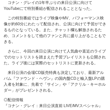
コナン・グレイの1年半ぶりの来日公演に向けて
YouTubeにて特別番組が配信されることとなった。
この特別番組ではライブ映像やMV、パフォーマンス映
像が約60分にわたって配信され、公演に向けて予習ができ
るものとなっている。また、チャット欄も解放されるた
め、コメントをして他のファンと共に盛り上がることもで
きる。
さらに、今回の来日公演に向けて人気曲や直近のライブ
でのセットリストを踏まえた予習プレイリストも公開され
た。ライブ後には実際のセットリストに更新される。
来日公演の会場CD販売特典も決定しており、最新アル
バム『ファウンド・ヘヴン』の国内盤CDと輸入盤LPの購
入者を対象に、先着で「サイン」や「アクリル・キーホル
ダー」がプレゼントされる。
◎配信情報
『コナン・グレイ：来日公演直前 LIVE/MVスペシャル』