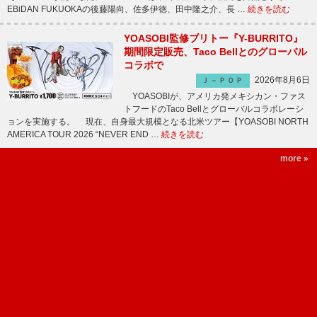
EBiDAN FUKUOKAの後藤陽向、佐多伊徳、田中隆之介、長 …
続きを読む
YOASOBI監修ブリトー『Y-BURRITO』
期間限定販売、Taco Bellとのグローバル
コラボで
2026年8月6日
Ｊ－ＰＯＰ
YOASOBIが、アメリカ発メキシカン・ファス
トフードのTaco Bellとグローバルコラボレーシ
ョンを実施する。 現在、自身最大規模となる北米ツアー【YOASOBI NORTH
AMERICA TOUR 2026 “NEVER END …
続きを読む
more »