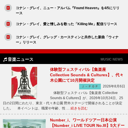
コナン・グレイ、ニュー・アルバム『Found Heaven』を4/5にリリ
ース
コナン・グレイ、愛と憎しみを歌った「Killing Me」配信リリース
コナン・グレイ、グレッグ・カースティンと共作した新曲「ウィナ
ー」リリース
音楽ニュース
MUSIC NEWS
体験型フェスティバル【集楽座
Collective Sounds & Cultures】、代々
木公園にて10月開催決定
2026年8月6日
Ｊ－ＰＯＰ
体験型フェスティバル【集楽座 Collective
Sounds & Cultures】が、2026年10月24日、25
日の2日間にわたり、東京・代々木公園 野外ステージで開催されることが決定
した。 本イベントは、職業や年齢、性 …
続きを読む
Number_i、ワールドツアー日本公演
【Number_i LIVE TOUR No.III】5大ドー