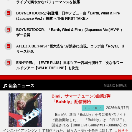
ライブで爽やかなパフォーマンスを披露
BOYNEXTDOORが初登場、日本デビュー曲「Earth, Wind & Fire
(Japanese Ver.)」披露 ＜THE FIRST TAKE＞
BOYNEXTDOOR、「Earth, Wind & Fire」(Japanese Ver.)MVティ
ザー公開
ATEEZ X BE:FIRST“巨大広告”が渋谷に出現、コラボ曲「Royal」リ
リース記念
ENHYPEN、【FATE PLUS】日本ツアー宮城公演終了 次なるワー
ルドツアー【WALK THE LINE】も決定
音楽ニュース
MUSIC NEWS
Bimi、サマーチューン3曲第1弾
「Bubbly」配信開始
2026年8月7日
Ｊ－ＰＯＰ
Bimiが、新曲「Bubbly」を各音楽配信サイト
で配信開始した。 「Bubbly」は、9月13日に
開催される【Bimi Live Galley #11 -Bubbly-】の
インスパイアソングとして制作された。日々の不安や不条理に対して …
続きを