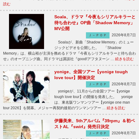
読む
Soala、ドラマ『今夜もシリアルキラーと
待ち合わせ』OP曲「Shadow Memory」
MV公開
2026年8月7日
Ｊ－ＰＯＰ
Soalaが、新曲「Shadow Memory」のミュー
ジックビデオを公開した。 「Shadow
Memory」は、横山裕が主演を務めるドラマ『今夜もシリアルキラーと待ち合わ
せ』のオープニング曲。同ドラマは講談社『good!アフタヌーン …
続きを読む
yonige、全国ツアー【yonige tough
love tour】開催決定
2026年8月7日
Ｊ－ＰＯＰ
yonigeが、11月からの全国ツアー【yonige
tough love tour】の開催を発表した。 yonige
は、東名阪ワンマンツアー【yonige one man
tour 2026】を開幕。メジャー再契約後初のワンマンツアー …
続きを読む
伊藤美来、5thアルバム『39rpm』＆初ベ
ストAL『swirl』発売日決定
2026年8月7日
Ｊ－ＰＯＰ