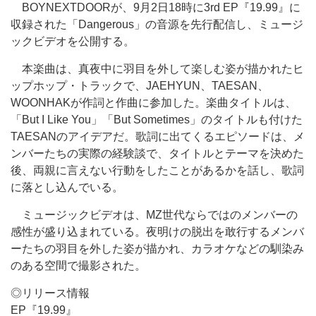
BOYNEXTDOORが、9月2日18時に3rd EP『19.99』に
収録された「Dangerous」の音源を先行配信し、ミュージ
ックビデオを公開する。
本楽曲は、真夜中に羽目を外して楽しむ姿が描かれたヒ
ップホップ・トラックで、JAEHYUN、TAESAN、
WOONHAKが作詞と作曲に参加した。楽曲タイトルは、
「But I Like You」「But Sometimes」のタイトルも付けた
TAESANのアイデアだ。歌詞に出てくるエピソードは、メ
ンバーたちの実際の経験談で、タイトルとテーマを決めた
後、両親に言えない行動をしたことがあるかを話し、歌詞
に落とし込んでいる。
ミュージックビデオは、MZ世代ならではのメンバーの
感性が盛り込まれている。夜明けの脱出を敢行するメンバ
ーたちの羽目を外した姿が描かれ、カラオケなどの馴染み
のある空間で撮影された。
◎リリース情報
EP『19.99』