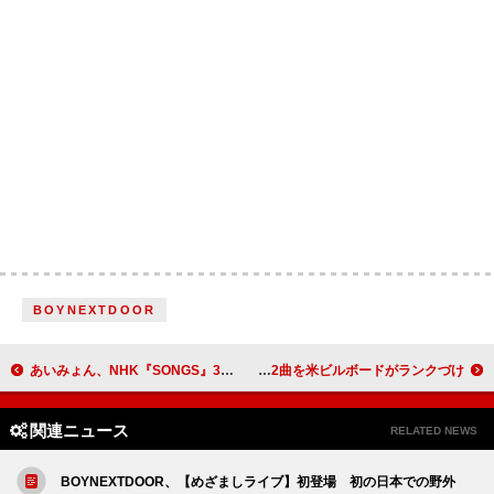
BOYNEXTDOOR
あいみょん、NHK『SONGS』3年ぶり登場 大泉洋が20代最後のあいみょんの今に迫る
アリアナ・グランデ、『マイ・エヴリシング』10周年を記念して全12曲を米ビルボードがランクづけ
関連ニュース
RELATED NEWS
BOYNEXTDOOR、【めざましライブ】初登場 初の日本での野外