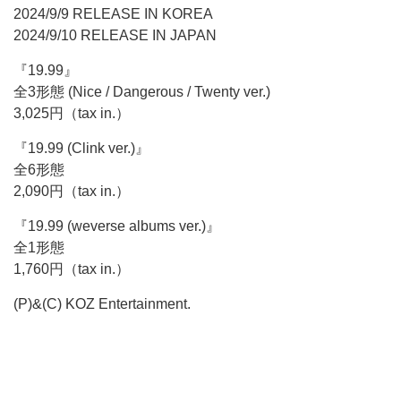
2024/9/9 RELEASE IN KOREA
2024/9/10 RELEASE IN JAPAN
『19.99』
全3形態 (Nice / Dangerous / Twenty ver.)
3,025円（tax in.）
『19.99 (Clink ver.)』
全6形態
2,090円（tax in.）
『19.99 (weverse albums ver.)』
全1形態
1,760円（tax in.）
(P)&(C) KOZ Entertainment.