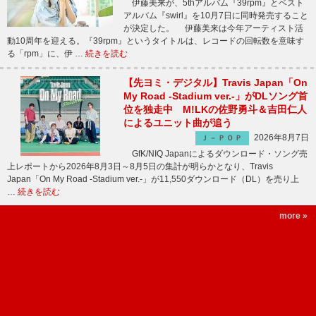
伊藤美来が、5thアルバム『39rpm』とベスト
アルバム『swirl』を10月7日に同時発売すること
が決定した。 伊藤美来は今年アーティスト活
動10周年を迎える。『39rpm』というタイトルは、レコードの回転数を意味す
る「rpm」に、伊 …
続きを読む
【先ヨミ・デジタル】Travis Japan「On
My Road -Stadium ver.-」がDLソング首
位を独走中 M!LKの佐野勇斗＆吉田仁人
によるユニット曲が追う
2026年8月7日
Ｊ－ＰＯＰ
GfK/NIQ Japanによるダウンロード・ソング売
上レポートから2026年8月3日～8月5日の集計が明らかとなり、Travis
Japan「On My Road -Stadium ver.-」が11,550ダウンロード（DL）を売り上
…
続きを読む
more »