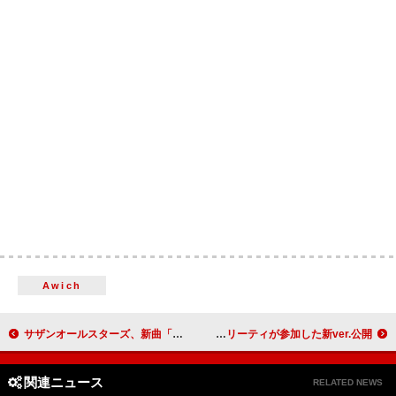
Awich
サザンオールスターズ、新曲「ジャンヌ・ダルクによろしく」配信決定 前代未聞のライブ・ビューイングも
ボン・ジョヴィ、「The People’s House」にザ・ウォー・アンド・トリーティが参加した新ver.公開
関連ニュース
RELATED NEWS