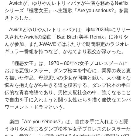
Awichが、ゆりやんレトリィバァが主演を務めるNetflix
シリーズ『極悪女王』へ主題歌「Are you serious?」を書
き下ろした。
Awichとゆりやんレトリィバァは、昨年2023年にリリー
スされたAwichの楽曲「Bad Bitch 美学 Remix」にゆりや
んが参加、またJ-WAVEではふたりで期間限定のラジオレ
ギュラー番組を持つなど、かねてより親交が深かった。
『極悪女王』は、1970～80年の女子プロレスブームに
おける悪役レスラー、ダンプ松本を中心に、業界の表と裏
を描いた作品。母親思いの少女が同期と競い、大小様々な
悩みを抱えながら生きる道を模索する、ダンプ松本の半自
伝的な青春物語であり、男性支配社会の中、強くなること
で自由を手に入れようと闘う女性たちを描く痛快なエンパ
ワーメント・ドラマという。
楽曲「Are you serious?」は、自由を手に入れようと闘
うゆりやん演じるダンプ松本や女子プロレスのレスラーた