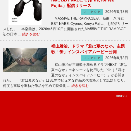
feat. BBY NABE, Cyprus, Kenya
Fujita」配信リリース
2026年8月8日
Ｊ－ＰＯＰ
MA55IVE THE RAMPAGEが、新曲「八 feat.
BBY NABE, Cyprus, Kenya Fujita」を配信リリー
スした。 本楽曲は、2026年6月10日に開催されたMA55IVE THE RAMPAGE
初の日本 …
続きを読む
福山雅治、ドラマ『君は夏のなか』主題
歌「蛍」インスパイアムービー公開
2026年8月8日
Ｊ－ＰＯＰ
福山雅治が主題歌を務めるドラマNEXT『君は
夏のなか』の名シーンを使用した「蛍（「君は
夏のなか」インスパイアムービー）」が公開さ
れた。 『君は夏のなか』はBL界でピュアな作品の代表格として話題となり、
何度も重版を重ねた作品を初めて映像化 …
続きを読む
more »