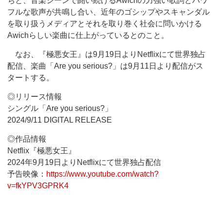
ちと、音楽シーンで闘い続けるAwichの力強い歌詞とパワ
フルな歌声が共鳴し合い、近年のゴシップやスキャンダル
を取り扱うメディアとそれを取り巻く社会に問いかける
Awichらしい楽曲に仕上がっているとのこと。
なお、『極悪女王』は9月19日よりNetflixにて世界独占
配信、楽曲「Are you serious?」は9月11日より配信がス
タートする。
◎リリース情報
シングル「Are you serious?」
2024/9/11 DIGITAL RELEASE
◎作品情報
Netflix『極悪女王』
2024年9月19日
よりNetflixにて世界独占配信
予告映像：
https://www.youtube.com/watch?
v=fkYPV3GPRK4