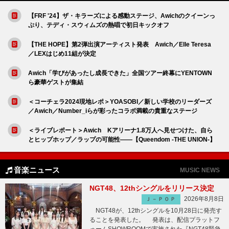
【FRF '24】ザ・キラーズによる感動ステージ、Awichのクイーンっ
ぷり、テディ・スウィムズの熱唱で初日キックオフ
【THE HOPE】第2弾出演アーティスト発表 Awich／Elle Teresa
／LEXはじめ11組が決定
Awich「学びがあったし成長できた」全国ツアー終幕にYENTOWN
ら豪華ゲストが集結
＜コーチェラ2024現地レポ＞YOASOBI／新しい学校のリーダーズ
／Awich／Number_iらが彩ったコラボ満載の貴重なステージ
＜ライブレポート＞Awich Kアリーナ1.8万人へ見せつけた、自ら
とヒップホップ／ラップの可能性――【Queendom -THE UNION-】
音楽ニュース
MUSIC NEWS
NGT48、12thシングルをリリース決定
2026年8月8日
Ｊ－ＰＯＰ
NGT48が、12thシングルを10月28日に発売す
ることを発表した。 発表は、配信プラットフ