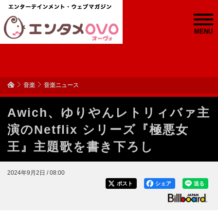
MENU
音楽
音楽ニュース
Awich、ゆりやんレトリィバァ主
演のNetflix シリーズ『極悪女
王』主題歌を書き下ろし
2024年9月2日 / 08:00
ポスト
シェア
送る