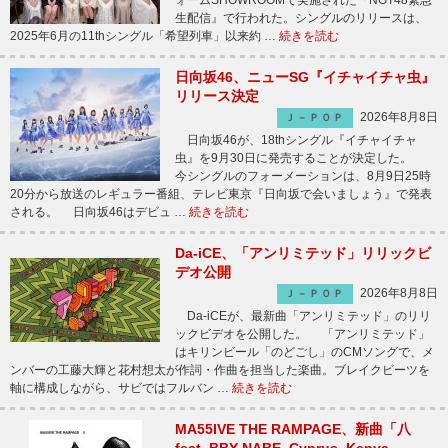
ォームSHOWROOMで実施された『NGT48緊急
生配信』で行われた。シングルのリリースは、
2025年6月の11thシングル「希望列車」以来約 …
続きを読む
日向坂46、ニューSG『イチャイチャ虫』
リリース決定
2026年8月8日
Ｊ－ＰＯＰ
日向坂46が、18thシングル『イチャイチャ
虫』を9月30日に発売することが決定した。
今シングルのフォーメーションは、8月9日25時
20分から放送のレギュラー番組、テレビ東京『日向坂で会いましょう』で発表
される。 日向坂46はデビュ …
続きを読む
Da-iCE、「アンリミテッド」リリックビ
デオ公開
2026年8月8日
Ｊ－ＰＯＰ
Da-iCEが、最新曲「アンリミテッド」のリリ
ックビデオを公開した。 「アンリミテッド」
はキリンビール「のどごし」のCMソングで、メ
ンバーの工藤大輝と花村想太が作詞・作曲を担当した楽曲。ブレイクビーツを
軸に構成しながら、サビではフルバン …
続きを読む
MA55IVE THE RAMPAGE、新曲「八