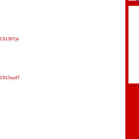
/uC9138Tje
s/uC913sydT