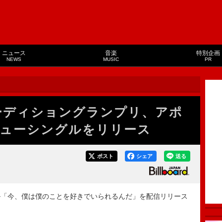
ニュース
音楽
特別企画
NEWS
MUSIC
PR
icオーディショングランプリ、アポ
ューシングルをリリース
ポスト
シェア
送る
「今、僕は僕のことを好きでいられるんだ」を配信リリース