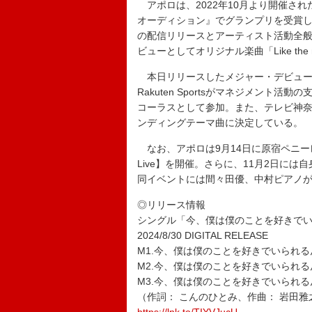
アポロは、2022年10月より開催された『
オーディション』でグランプリを受賞し、R
の配信リリースとアーティスト活動全般
ビューとしてオリジナル楽曲「Like t
本日リリースしたメジャー・デビュー
Rakuten Sportsがマネジメン
コーラスとして参加。また、テレビ神奈
ンディングテーマ曲に決定している。
なお、アポロは9月14日に原宿ペニーレー
Live】を開催。さらに、11月2日には自身主催の
同イベントには間々田優、中村ピアノ
◎リリース情報
シングル「今、僕は僕のことを好きで
2024/8/30 DIGITAL RELEASE
M1.今、僕は僕のことを好きでいられる
M2.今、僕は僕のことを好きでいられるんだ fe
M3.今、僕は僕のことを好きでいられるんだ (I
（作詞： こんのひとみ、作曲： 岩田雅