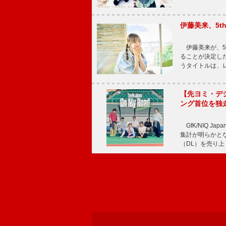
伊藤美来、5t
伊藤美来が、5t
ることが決定した
うタイトルは、レ
【先ヨミ・デジタル
ング首位を独
GfK/NIQ J
集計が明らかとなり、T
（DL）を売り上