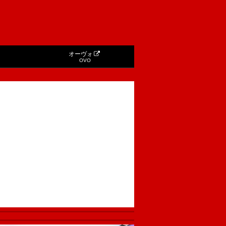
オーヴォ
OVO