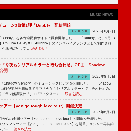
MUSIC NEWS
ーチューン3曲第1弾「Bubbly」配信開始
2026年8月7日
Ｊ－ＰＯＰ
Bubbly」を各音楽配信サイトで配信開始した。 「Bubbly」は、9月13
mi Live Galley #11 -Bubbly-】のインスパイアソングとして制作され
や不条理に対して …
続きを読む
ラマ『今夜もシリアルキラーと待ち合わせ』OP曲「Shadow
V公開
2026年8月7日
Ｊ－ＰＯＰ
「Shadow Memory」のミュージックビデオを公開した。 「Shadow
、横山裕が主演を務めるドラマ『今夜もシリアルキラーと待ち合わせ』のオ
ドラマは講談社『good!アフタヌーン …
続きを読む
ツアー【yonige tough love tour】開催決定
2026年8月7日
Ｊ－ＰＯＰ
月からの全国ツアー【yonige tough love tour】の開催を発表した。
阪ワンマンツアー【yonige one man tour 2026】を開幕。メジャー再契約
ツアー …
続きを読む