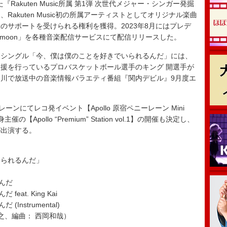
Rakuten Music所属 第1弾 次世代メジャー・シンガー発掘
akuten Music初の所属アーティストとしてオリジナル楽曲
のサポートを受けられる権利を獲得。2023年8月にはプレデ
he moon」を各種音楽配信サービスにて配信リリースした。
シングル「今、僕は僕のことを好きでいられるんだ」には、
ト活動の支援を行っているプロバスケットボール選手のキング 開選手が
川で放送中の音楽情報バラエティ番組『関内デビル』9月度エ
ンにてレコ発イベント【Apollo 原宿ペニーレーン Mini
【Apollo “Premium” Station vol.1】の開催も決定し、
が出演する。
いられるんだ」
んだ
at. King Kai
nstrumental)
之、編曲： 西岡和哉）