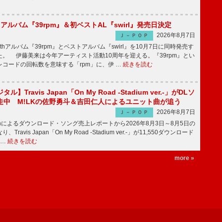
hアルバム『39rpm』＆初ベストAL『swirl』発売日決定
2026年8月7日
Ｊ－ＰＯＰ
hアルバム『39rpm』とベストアルバム『swirl』を10月7日に同時発売す
。 伊藤美来は今年アーティスト活動10周年を迎える。『39rpm』とい
コードの回転数を意味する「rpm」に、伊 …
続きを読む
】Travis Japan「On My Road -Stadium ver.-」がDLソ
走中 M!LKの佐野勇斗＆吉田仁人によるユニット曲が追う
2026年8月7日
Ｊ－ＰＯＰ
apanによるダウンロード・ソング売上レポートから2026年8月3日～8月5日の
ravis Japan「On My Road -Stadium ver.-」が11,550ダウンロード
 …
続きを読む
more »