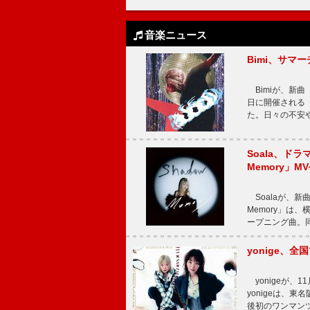
音楽ニュース
Bimi、サマ
Bimiが、新曲「
日に開催される【Bi
た。日々の不安
Soala、ド
Memory」M
Soalaが、新曲
Memory」は
ープニング曲。同
yonige、全国
yonigeが、11
yonigeは、東名
後初のワンマン