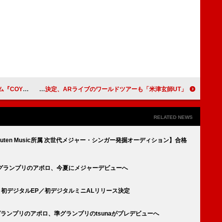
新シングル公開
「米津玄師UT」全世界発売日決定、ARライブのワールドツアーも
RELATED NEWS
kuten Music所属 次世代メジャー・シンガー発掘オーディション】合格
ション”グランプリのアポロ、今夏にメジャーデビューへ
＆アポロ、初デジタルEP／初デジタルミニALリリース決定
1弾グランプリのアポロ、準グランプリのtsunaがプレデビューへ