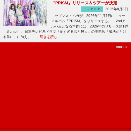
『PRISM』リリース＆ツアーが決定
2026年8月8日
Ｊ－ＰＯＰ
セブンス・ベガが、2026年11月7日にニュー
アルバム『PRISM』をリリースする。 2ndア
ルバムとなる本作には、2026年のリリース第1弾
「Slump!」、日本テレビ系ドラマ『多すぎる恋と殺人』の主題歌「魔法がとけ
る前に」に加え、「 …
続きを読む
more »