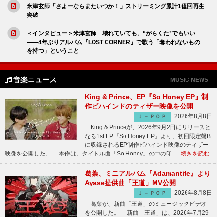
米津玄師「さよーならまたいつか！」ストリーミング累計1億回再生
突破
＜インタビュー＞米津玄師 壊れていても、“がらくた”でもいい
――4年ぶりアルバム『LOST CORNER』で歌う「奪われないもの
を持つ」ということ
音楽ニュース
MUSIC NEWS
King & Prince、EP『So Honey EP』制
作ビハインドのティザー映像を公開
2026年8月8日
Ｊ－ＰＯＰ
King & Princeが、2026年9月2日にリリースと
なる1st EP『So Honey EP』より、初回限定盤B
に収録されるEP制作ビハインド映像のティザー
映像を公開した。 本作は、タイトル曲「So Honey」の中の印 …
続きを読む
葛葉、ミニアルバム『Adamantite』より
Ayase提供曲「王道」MV公開
2026年8月8日
Ｊ－ＰＯＰ
葛葉が、新曲「王道」のミュージックビデオ
を公開した。 新曲「王道」は、2026年7月29