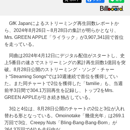
GfK Japanによるストリーミング再生回数レポートか
ら、2024年8月26日～8月28日の集計が明らかとなり、
Mrs. GREEN APPLE「ライラック」が3,907,341回で首位
を走っている。
同曲は2024年4月12日にデジタル配信がスタートし、史
上5番目の速さでストリーミングの累計再生回数1億回を突
破。8月28日公開のストリーミング・ソング・チャー
ト“Streaming Songs”では10週連続で首位を獲得してい
た。また同チャートで2位を獲得した「familie」も、当週
前半3日間で304.1万回再生を記録し、トップ2をMrs.
GREEN APPLEが引き続き独占している。
3位と4位は、8月28日公開のチャートの2位と3位が入れ
替わる形となっている。Omoinotake「幾億光年」は269.1
万回で3位、Creepy Nuts「Bling-Bang-Bang-Born」が
264.3万回で4位を走行中だ。