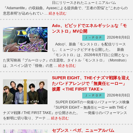
日にリリースされたニューミニアルバム
『Adamantite』の収録曲。Ayaseによる提供曲で、“王者の苦悩”と“これからの
意思表明”が込められてい …
続きを読む
Ado、ビビッドでエネルギッシュな「モ
ンストロ」MV公開
2026年8月8日
Ｊ－ＰＯＰ
Adoが、新曲「モンストロ」を配信リリース
し、ミュージックビデオを公開した。 新曲
「モンストロ」は、2026年8月7日に公開となっ
た実写映画『ブルーロック』の主題歌。タイトル「モンストロ」（Monstruo）
は、スペイン語で「怪物」の意 …
続きを読む
SUPER EIGHT、THEイナズマ戦隊を迎え
たバンドアレンジで「無責任ヒーロー」
披露 ＜THE FIRST TAKE＞
2026年8月8日
Ｊ－ＰＯＰ
SUPER EIGHTの一発撮りパフォーマンス映像
『SUPER EIGHT – 無責任ヒーロー with THEイ
ナズマ戦隊 / THE FIRST TAKE』が公開された。 一発撮りのパフォーマンス
を鮮明に切り取り、アーテ …
続きを読む
セブンス・ベガ、ニューアルバム