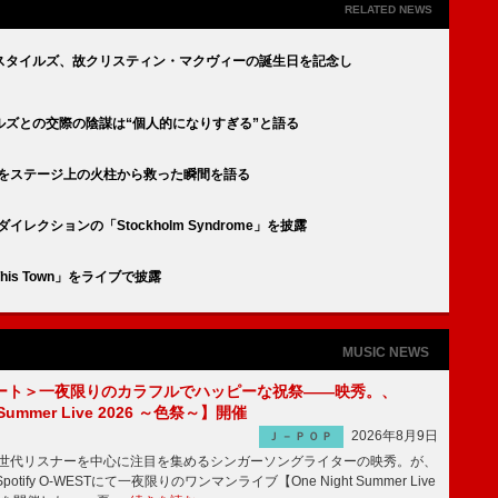
RELATED NEWS
スタイルズ、故クリスティン・マクヴィーの誕生日を記念し
ズとの交際の陰謀は“個人的になりすぎる”と語る
ズをステージ上の火柱から救った瞬間を語る
クションの「Stockholm Syndrome」を披露
s Town」をライブで披露
MUSIC NEWS
ート＞一夜限りのカラフルでハッピーな祝祭――映秀。、
 Summer Live 2026 ～色祭～】開催
2026年8月9日
Ｊ－ＰＯＰ
同世代リスナーを中心に注目を集めるシンガーソングライターの映秀。が、
otify O-WESTにて一夜限りのワンマンライブ【One Night Summer Live