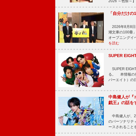
2026 ～色祭
「自分だけの
2026年8月
潮文庫の100
オープニングイ
を読む
SUPER E
SUPER EI
る。 本情報の発
パーエイト）の日”
中島健人が『
戯王』の話を
中島健人が、2
のパーソナリティを
ースされることを