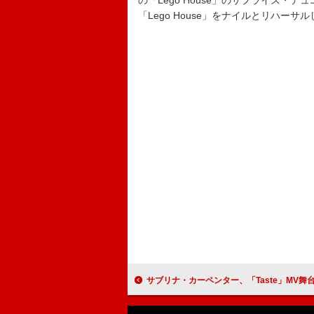
の「Lego House」のサプライズ
「Lego House」をナイルとリハー
サブリナ・カーペンター、「Taste」MV舞台裏映像公開「SCUで女性は決