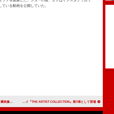
・デュエットを披露した。ショーの後、エドはインスタグラムで
サルしている動画を公開していた。
して死なない」
ボン・ジョヴィ、ピンズカプセルトイ『THE ARTIST COLLECTION』第3弾として登場