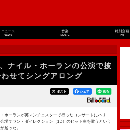
ニュース
音楽
特別企画
NEWS
MUSIC
PR
、ナイル・ホーランの公演で披
合わせてシングアロング
ポスト
シェア
送る
イル・ホーランが英マンチェスターで行ったコンサートにハリ
会場でワン・ダイレクション（1D）のヒット曲を歌うという
事が起った。