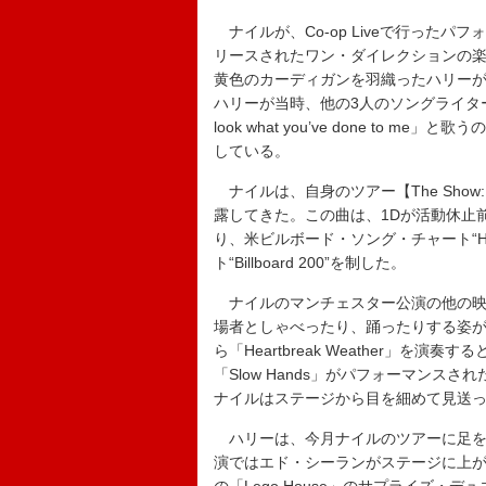
ナイルが、Co-op Liveで行ったパ
リースされたワン・ダイレクションの楽曲「S
黄色のカーディガンを羽織ったハリー
ハリーが当時、他の3人のソングライター
look what you’ve done t
している。
ナイルは、自身のツアー【The Show: Liv
露してきた。この曲は、1Dが活動休止
り、米ビルボード・ソング・チャート“Ho
ト“Billboard 200”を制した。
ナイルのマンチェスター公演の他の映
場者としゃべったり、踊ったりする姿が
ら「Heartbreak Weather」
「Slow Hands」がパフォーマン
ナイルはステージから目を細めて見送
ハリーは、今月ナイルのツアーに足を運
演ではエド・シーランがステージに上がり、彼