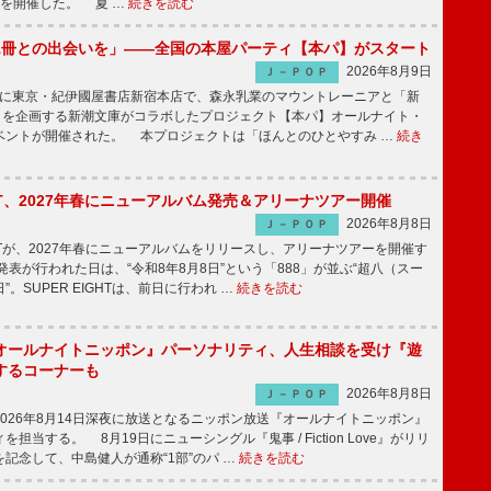
～】を開催した。 夏 …
続きを読む
1冊との出会いを」――全国の本屋パーティ【本パ】がスタート
2026年8月9日
Ｊ－ＰＯＰ
8日に東京・紀伊國屋書店新宿本店で、森永乳業のマウントレーニアと「新
冊」を企画する新潮文庫がコラボしたプロジェクト【本パ】オールナイト・
ベントが開催された。 本プロジェクトは「ほんとのひとやすみ …
続き
IGHT、2027年春にニューアルバム発売＆アリーナツアー開催
2026年8月8日
Ｊ－ＰＯＰ
GHTが、2027年春にニューアルバムをリリースし、アリーナツアーを開催す
表が行われた日は、“令和8年8月8日”という「888」が並ぶ“超八（スー
。SUPER EIGHTは、前日に行われ …
続きを読む
オールナイトニッポン』パーソナリティ、人生相談を受け『遊
するコーナーも
2026年8月8日
Ｊ－ＰＯＰ
026年8月14日深夜に放送となるニッポン放送『オールナイトニッポン』
担当する。 8月19日にニューシングル『鬼事 / Fiction Love』がリリ
記念して、中島健人が通称“1部”のパ …
続きを読む