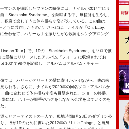
フォーマンスを撮影したファンの映像には、ナイルが2014年にリ
tockholm Syndrome」を熱唱する中、無精髭を生やし、
が、客席で楽しそうに体を揺らす姿が映っている。この曲は、
ともに共作したものだ。さらには、ナイルが「Oh, baby,
o me」と歌うのに合わせて、ハリーも手を振りながら歌詞をシングアロング
e on Tour】で、1Dの「Stockholm Syndrome」をソロで披
前に最後にリリースしたアルバム『フォー』に収録されてお
t 100”で99位を記録し、アルバムはアルバム・チャー
像では、ハリーがアリーナの壁に寄りかかりながら、他の来
見られる。さらに、ナイルが2020年の同名ソロ・アルバムか
を演奏すると、曲に合わせて体を揺らす姿も目撃された。ショーの終盤、
スされた際には、ハリーが握手やハグをしながら会場を出ていくのを
った。
んだアーティストの一人で、現地時間8月23日のダブリン公
が1Dのために書いた2012年の「Little Things」と自身