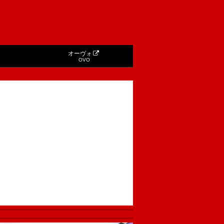
オーヴォ
OVO