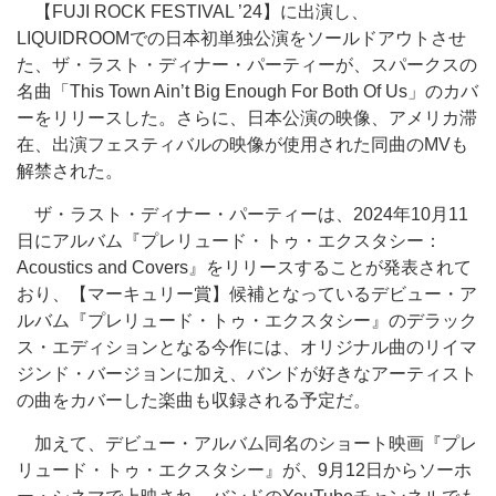
【FUJI ROCK FESTIVAL ’24】に出演し、
LIQUIDROOMでの日本初単独公演をソールドアウトさせ
た、ザ・ラスト・ディナー・パーティーが、スパークスの
名曲「This Town Ain’t Big Enough For Both Of Us」のカバ
ーをリリースした。さらに、日本公演の映像、アメリカ滞
在、出演フェスティバルの映像が使用された同曲のMVも
解禁された。
ザ・ラスト・ディナー・パーティーは、2024年10月11
日にアルバム『プレリュード・トゥ・エクスタシー：
Acoustics and Covers』をリリースすることが発表されて
おり、【マーキュリー賞】候補となっているデビュー・ア
ルバム『プレリュード・トゥ・エクスタシー』のデラック
ス・エディションとなる今作には、オリジナル曲のリイマ
ジンド・バージョンに加え、バンドが好きなアーティスト
の曲をカバーした楽曲も収録される予定だ。
加えて、デビュー・アルバム同名のショート映画『プレ
リュード・トゥ・エクスタシー』が、9月12日からソーホ