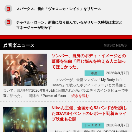
スパークス、新曲「ヴェロニカ・レイク」をリリース
チャペル・ローン、新曲に取り組んでいるがリリース時期は未定と
マネージャーが明かす
音楽ニュース
MUSIC NEWS
ソンバー、自身のボディ・イメージとの
葛藤を告白「同じ悩みを抱える人に知っ
てほしかった」
2026年8月7日
洋楽
ソンバーが、最新シングル「My Body Isn’t
Ready」で歌ったボディ・イメージとの葛藤に
ついて、現地時間2026年8月5日に公開された米バラエティのインタビューで率
直に語った。 同誌の『Power of Youn …
続きを読む
Nikoん主催、全国から53バンドが出演し
た2DAYSイベントのレポート到着＆ライ
ブ映像も公開
2026年8月7日
Ｊ－ＰＯＰ