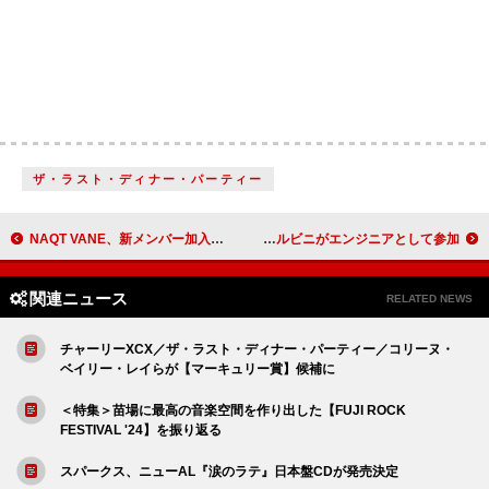
ザ・ラスト・ディナー・パーティー
NAQT VANE、新メンバー加入でパワーアップした「NOWVERSE – NV」配信リリース
ザ・ブリーダーズのキム・ディール、ソロ・デビュー作完成 故スティーヴ・アルビニがエンジニアとして参加
関連ニュース
RELATED NEWS
チャーリーXCX／ザ・ラスト・ディナー・パーティー／コリーヌ・
ベイリー・レイらが【マーキュリー賞】候補に
＜特集＞苗場に最高の音楽空間を作り出した【FUJI ROCK
FESTIVAL '24】を振り返る
スパークス、ニューAL『涙のラテ』日本盤CDが発売決定