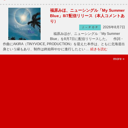
福原みほ、ニューシングル「My Summer
Blue」8/7配信リリース（本人コメントあ
り）
2026年8月7日
Ｊ－ＰＯＰ
福原みほが、ニューシングル「My Summer
Blue」を8月7日に配信リリースした。 作詞・
作曲にAKIRA（TINYVOICE, PRODUCTION）を迎えた本作は、ともに北海道出
身という縁もあり、制作は終始和やかに進行したとい …
続きを読む
more »