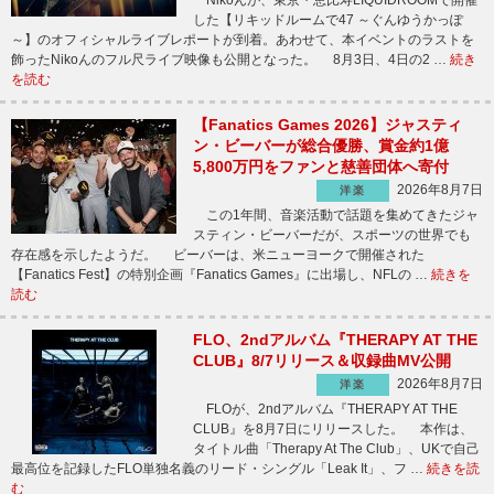
Nikoんが、東京・恵比寿LIQUIDROOMで開催
した【リキッドルームで47 ～ぐんゆうかっぽ
～】のオフィシャルライブレポートが到着。あわせて、本イベントのラストを
飾ったNikoんのフル尺ライブ映像も公開となった。 8月3日、4日の2 …
続き
を読む
【Fanatics Games 2026】ジャスティ
ン・ビーバーが総合優勝、賞金約1億
5,800万円をファンと慈善団体へ寄付
2026年8月7日
洋楽
この1年間、音楽活動で話題を集めてきたジャ
スティン・ビーバーだが、スポーツの世界でも
存在感を示したようだ。 ビーバーは、米ニューヨークで開催された
【Fanatics Fest】の特別企画『Fanatics Games』に出場し、NFLの …
続きを
読む
FLO、2ndアルバム『THERAPY AT THE
CLUB』8/7リリース＆収録曲MV公開
2026年8月7日
洋楽
FLOが、2ndアルバム『THERAPY AT THE
CLUB』を8月7日にリリースした。 本作は、
タイトル曲「Therapy At The Club」、UKで自己
最高位を記録したFLO単独名義のリード・シングル「Leak It」、フ …
続きを読
む