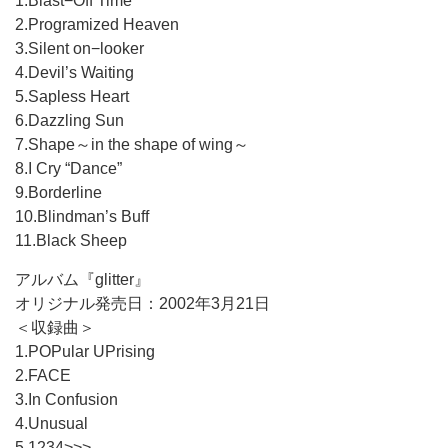
1.Blast−Off Time
2.Programized Heaven
3.Silent on−looker
4.Devil’s Waiting
5.Sapless Heart
6.Dazzling Sun
7.Shape～in the shape of wing～
8.I Cry “Dance”
9.Borderline
10.Blindman’s Buff
11.Black Sheep
アルバム『glitter』
オリジナル発売日：2002年3月21日
＜収録曲＞
1.POPular UPrising
2.FACE
3.In Confusion
4.Unusual
5.1234>>>