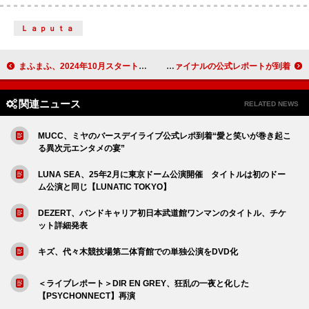
Ｌａｐｕｔａ
まふまふ、2024年10月スタートのTVアニメ『株式会社マジルミエ』OP曲「オーダーメイド」書き下ろし
MUCC、【TOUR 2024「Love Together」】ファイナルの公式レポートが到着
関連ニュース
RELATED NEWS
MUCC、ミヤのバースデイライブ公式レポ到着“愛と笑いが巻き起こ
る異次元エンタメの宴”
LUNA SEA、25年2月に東京ドーム公演開催 タイトルは初のドー
ム公演と同じ【LUNATIC TOKYO】
DEZERT、バンドキャリア初日本武道館ワンマンのタイトル、チケ
ット詳細発表
キズ、代々木競技場第二体育館での単独公演をDVD化
＜ライブレポート＞DIR EN GREY、狂乱の一夜と化した
【PSYCHONNECT】再演