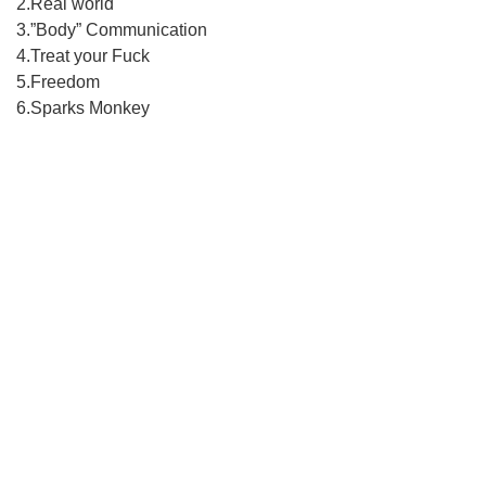
2.Real world
3.”Body” Communication
4.Treat your Fuck
5.Freedom
6.Sparks Monkey