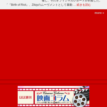
催し、そのオフィシャルレポートが到着した。
「『Birth of Riot』、Zilqyのムーヴメントとして暴動 …
続きを読む
more »