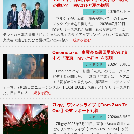
が瞬いて」MVはひと夏の物語
2026年8月6日
Ｊ－ＰＯＰ
マルシィが、新曲「花火が瞬いて」のミュー
ジックビデオを公開した。 2026年7月29日に
配信リリースされた新曲「花火が瞬いて」は、
テレビ西日本の番組『じもちゃんねる』のタイアップソング。地元・福岡の花
火大会で過ごしたひと夏の思い出を描い …
続きを読む
Omoinotake、南琴奈＆黒田昊夢が出演
する「花束」MVで“好き”を表現
2026年8月6日
Ｊ－ＰＯＰ
Omoinotakeが、新曲「花束」のミュージック
ビデオを公開した。 新曲「花束」は、TVアニ
メ『花ざかりの君たちへ』第2期のエンディング
テーマ。7月29日にニューシングル『FLASHBULB / 花束』としてリリースされ
た、日に日に大 …
続きを読む
Zilqy、ワンマンライブ【From Zero To
One】公式レポート到着
2026年8月6日
Ｊ－ＰＯＰ
Zilqyが2026年7月11日、東京・Veats Shibuya
にてワンマンライブ【From Zero To One】を開