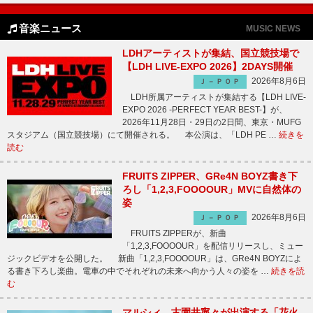
音楽ニュース
MUSIC NEWS
LDHアーティストが集結、国立競技場で
【LDH LIVE-EXPO 2026】2DAYS開催
2026年8月6日
Ｊ－ＰＯＰ
LDH所属アーティストが集結する【LDH LIVE-
EXPO 2026 -PERFECT YEAR BEST-】が、
2026年11月28日・29日の2日間、東京・MUFG
スタジアム（国立競技場）にて開催される。 本公演は、「LDH PE …
続きを
読む
FRUITS ZIPPER、GRe4N BOYZ書き下
ろし「1,2,3,FOOOOUR」MVに自然体の
姿
2026年8月6日
Ｊ－ＰＯＰ
FRUITS ZIPPERが、新曲
「1,2,3,FOOOOUR」を配信リリースし、ミュー
ジックビデオを公開した。 新曲「1,2,3,FOOOOUR」は、GRe4N BOYZによ
る書き下ろし楽曲。電車の中でそれぞれの未来へ向かう人々の姿を …
続きを読
む
マルシィ、古園井寧々が出演する「花火