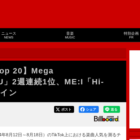
ニュース
音楽
特別企画
NEWS
MUSIC
PR
Top 20】Mega
とU」2週連続1位、ME:I「Hi-
トイン
ポスト
シェア
送る
4年8月12日～8月18日）のTikTok上における楽曲人気を測るチ