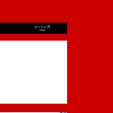
オーヴォ
OVO