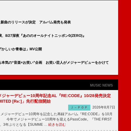
coを迎えた新曲のリリースが決定 アルバム発売も発表
演、8/27深夜『あののオールナイトニッポン0(ZERO)』
ずかしいか青春は」MV公開
本気の“音楽×お笑い”企画 お笑い芸人がメジャーデビューをかけて
MUSIC NEWS
、メジャーデビュー10周年記念AL『RE:CODE』10/28発売決定
IMITED [Re:]」先行配信開始
2026年8月7日
Ｊ－ＰＯＰ
が、メジャーデビュー10周年を記念した再録アルバム『RE:CODE』を10月
 今年でメジャーデビュー10周年を迎えるPassCode。『THE FIRST
演、3年ぶりとなる【SUMME …
続きを読む