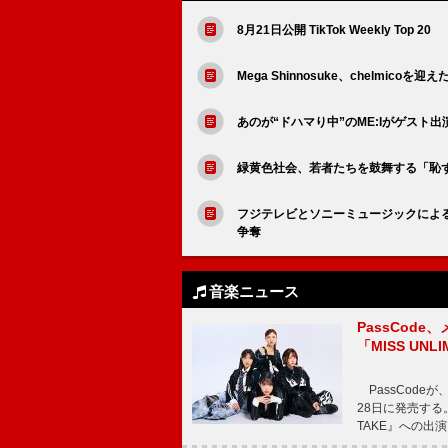
8月21日公開 TikTok Weekly Top 20
Mega Shinnosuke、chelmi
あのが“ドハマり中”のME:Iがゲスト出
緑黄色社会、若者たちを鼓舞する「恥
フジテレビとソニーミュージックによる
争奪
音楽ニュース
PassCode
「MISS UNL
PassCode
28日に発売する。
TAKE』への出