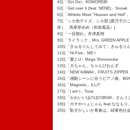
4位「Giri Giri」KOMOREBI
5位「Get over it (feat. NENE)」Snowk
6位「Athletic Meet “Heaven and Hell”
7位「シカ色デイズ」シカ部 [鹿乃子
依）、馬車芽めめ（和泉風花）]
8位「一目惚れ」舟津真翔
9位「ライラック」Mrs. GREEN APPLE
10位「きゅるりんしてみて」きゅるり
11位「Hi-Five」ME:I
12位「愛とU」Mega Shinnosuke
13位「大ちゃん」ちゃんぴおんず
14位「NEW KAWAII」FRUITS ZIPPER
15位「感動シーンに合うピアノ曲、B
16位「Magnetic」ILLIT
17位「I am I」Toua
18位「かわいいほのぼのBGM」さんう
19位「ガチやべぇじゃん feat.ななもり
20位「恥ずかしいか青春は」緑黄色社