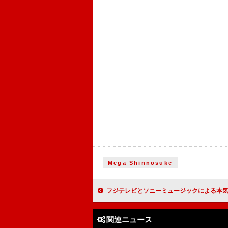
Mega Shinnosuke
フジテレビとソニーミュージックによる本気の“音楽×お笑い”企画 お笑い芸人がメジャーデビ
関連ニュース