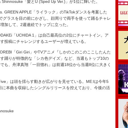
ga Shinnosuke「愛とU (Sped Up Ver.)」が1位に輝いた。
GREEN APPLE「ライラック」のTikTokダンスを考案した
〉でグラスを目の前にかざし、顔周りで両手を使って踊るチャレ
増加して、2週連続でトップに立った。
ODAKEi「UCHIDA 1」は自己最高位の2位にチャートイン。ア
らす投稿にチャレンジするユーザーが増えている。
BI「Giri Giri」やTVアニメ『しかのこのこのここしたんた
す踊りが特徴的な「シカ色デイズ」など、当週もトップ10の
でも、舟津真翔「一目惚れ」は前週18位から当週8位に大きく
Five」は頭を揺らす動きが広がりを見せている。ME:Iは今年5
月28日に本曲を収録したシングルリリースを控えており、今後の活
nosuke