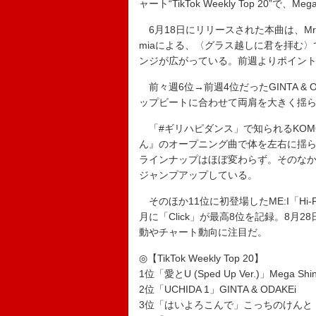
ャート“TikTok Weekly Top 20”で、Me
6月18日にリリースされた本曲は、Mrs. 
miaによる、〈グラス越しに君を拝む
ンジが広がっている。前週よりポイント
前々週6位→前週4位だったGINTA & 
ップビートに合わせて両肩を大きく揺
「#ギリハピダンス」で知られるKOMORE
ん』のオープニング曲で体を左右に揺ら
ラインナップはほぼ変わらず。そのなか
ジャンプアップしている。
そのほか11位に初登場したME:I「Hi-
月に「Click」が最高8位を記録。8
動やチャート動向に注目だ。
◎【TikTok Weekly Top 20】
1位「愛とU (Sped Up Ver.)」Mega Shin
2位「UCHIDA 1」GINTA & ODAKEi
3位「はいよろこんで」こっちのけんと