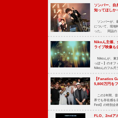
ソンバー、自
知ってほしか
ソンバーが、最新シ
について、現地時
った。 同誌の『Po
Nikoん主催
ライブ映像も
Nikoんが、東
っぽ～】のオフ
Nikoんのフル
【Fanatic
5,800万円
この1年間、音
界でも存在感を示
Fest】の特別企画
FLO、2ndア