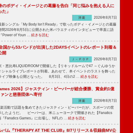
身のボディ・イメージとの葛藤を告白「同じ悩みを抱える人に
った」
2026年8月7日
洋楽
ングル「My Body Isn’t Ready」で歌ったボディ・イメージとの葛藤
間2026年8月5日に公開された米バラエティのインタビューで率直に語
wer of Youn …
続きを読む
、全国から53バンドが出演した2DAYSイベントのレポート到着＆
公開
2026年8月7日
Ｊ－ＰＯＰ
京・恵比寿LIQUIDROOMで開催した【リキッドルームで47 ～ぐんゆうか
ィシャルライブレポートが到着。あわせて、本イベントのラストを飾った
尺ライブ映像も公開となった。 8月3日、4日の2 …
続きを読む
s Games 2026】ジャスティン・ビーバーが総合優勝、賞金約1億
をファンと慈善団体へ寄付
2026年8月7日
洋楽
楽活動で話題を集めてきたジャスティン・ビーバーだが、スポーツの世
したようだ。 ビーバーは、米ニューヨークで開催された【Fanatics
『Fanatics Games』に出場し、NFLの …
続きを読む
ルバム『THERAPY AT THE CLUB』8/7リリース＆収録曲MV公