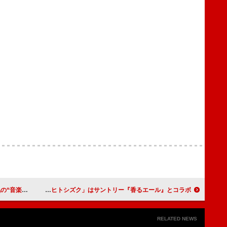
ューをかけて争奪
Aqua Timez、再結成後初となる新曲「ヒトシズク」はサントリー『香るエール』とコラボ
RELATED NEWS