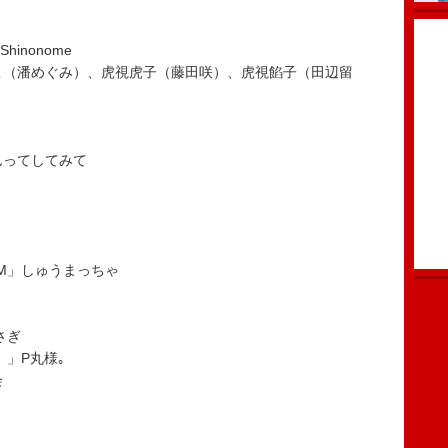
」Shinonome
のこ（潘めぐみ）、虎視虎子（藤田咲）、虎視餡子（田辺留
んってしてみて
GM」しゅうまっちゃ
さぎ
。」P丸様｡
会