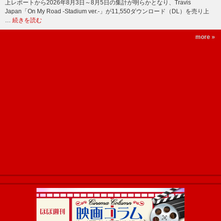
上レポートから2026年8月3日～8月5日の集計が明らかとなり、Travis
Japan「On My Road -Stadium ver.-」が11,550ダウンロード（DL）を売り上
…
続きを読む
more »