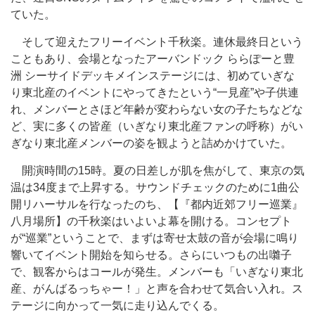
ていた。
そして迎えたフリーイベント千秋楽。連休最終日という
こともあり、会場となったアーバンドック ららぽーと豊
洲 シーサイドデッキメインステージには、初めていぎな
り東北産のイベントにやってきたという“一見産”や子供連
れ、メンバーとさほど年齢が変わらない女の子たちなどな
ど、実に多くの皆産（いぎなり東北産ファンの呼称）がい
ぎなり東北産メンバーの姿を観ようと詰めかけていた。
開演時間の15時。夏の日差しが肌を焦がして、東京の気
温は34度まで上昇する。サウンドチェックのために1曲公
開リハーサルを行なったのち、【『都内近郊フリー巡業』
八月場所】の千秋楽はいよいよ幕を開ける。コンセプト
が“巡業”ということで、まずは寄せ太鼓の音が会場に鳴り
響いてイベント開始を知らせる。さらにいつもの出囃子
で、観客からはコールが発生。メンバーも「いぎなり東北
産、がんばるっちゃー！」と声を合わせて気合い入れ。ス
テージに向かって一気に走り込んでくる。