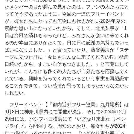
たメンバーの目が潤んで見えたのは、ファンの人たちにと
ってそうであったように、今回の一連のフリーイベント
が、彼女たちにとっても何物にも代えがたい2024年夏の
素敵な思い出になっていたから。そして、北美梨寧が「1
日は台風で潰れちゃったけど、みなさんが会いに来てくれ
るのが本当にありがたくて、日に日に感謝の気持ちでいっ
ぱいになりました。」と言っていたり、藤谷美海が「ステ
ージに立つたびに『今日もこんなに来てくれるの!?』が連
日続いたから、すごい自信もつきました。」と言葉にして
いたが、こんなにも多くの人たちが自分たちを応援してく
れている、興味を持ってくれているという事実を再認識す
ることができて、つい感情が昂ってしまったからなのかも
しれない。
フリーイベント【『都内近郊フリー巡業』九月場所】は
9月8日に神奈川県内にて開催が決定。そして2024年12月
29日には、パシフィコ横浜にて『いぎなり東北産 リベン
ジライブ』を開催する。周知のとおり、彼女たちが2024
年に掲げているのはただひとつ。『いぎなり東北産 リベ