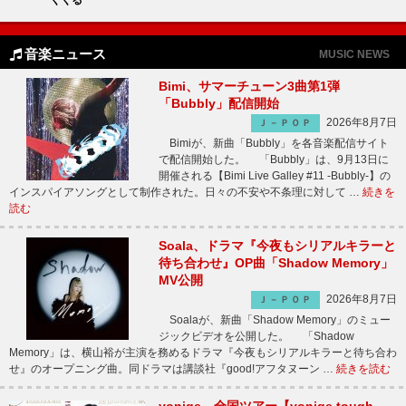
音楽ニュース
MUSIC NEWS
Bimi、サマーチューン3曲第1弾
「Bubbly」配信開始
2026年8月7日
Ｊ－ＰＯＰ
Bimiが、新曲「Bubbly」を各音楽配信サイト
で配信開始した。 「Bubbly」は、9月13日に
開催される【Bimi Live Galley #11 -Bubbly-】の
インスパイアソングとして制作された。日々の不安や不条理に対して …
続きを
読む
Soala、ドラマ『今夜もシリアルキラーと
待ち合わせ』OP曲「Shadow Memory」
MV公開
2026年8月7日
Ｊ－ＰＯＰ
Soalaが、新曲「Shadow Memory」のミュー
ジックビデオを公開した。 「Shadow
Memory」は、横山裕が主演を務めるドラマ『今夜もシリアルキラーと待ち合わ
せ』のオープニング曲。同ドラマは講談社『good!アフタヌーン …
続きを読む