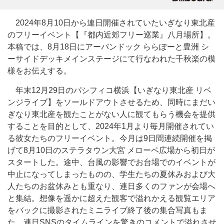
2024年8月10日から連日開催されていたいぎなり東北産
のフリーイベント【『都内近郊フリー巡業』八月場所】。
本稿では、8月18日にアーバンドック ららぽーと豊洲 シ
ーサイドデッキメインステージにて行なわれた千秋楽の模
様をお伝えする。
年末12月29日のパシフィコ横浜【いぎなり東北産 リベ
ンジライブ】をソールドアウトさせるため、同時にまだい
ぎなり東北産を観たことがない人に観てもらう機会を提供
することを目的として、2024年1月より毎月開催されてい
る彼女たちのフリーイベント。今月は9日間連続開催を掲
げて8月10日のステラタウン大宮 メローペ広場から初日が
スタートした。途中、台風の影響でお台場でのイベントが
中止になってしまったものの、学生たちの夏休みおよび大
人たちのお盆休みとも重なり、連日多くのファンが会場へ
と集結。想像を遥かに超えた観客で溢れかえる観覧エリア
をバックに撮影されたミニライブ終了後の集合写真もま
た、連日SNSのタイムラインを驚きのコメントで溢れさせ