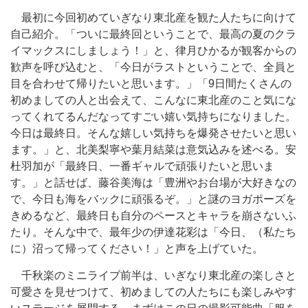
最初に今回初めていぎなり東北産を観た人たちに向けて
自己紹介。「ついに最終回ということで、最高の夏のクラ
イマックスにしましょう！」と、律月ひかるが観客からの
歓声を呼び込むと、「今日がラストということで、全員と
目を合わせて帰りたいと思います。」「9日間たくさんの
初めましての人と出会えて、こんなに東北産のこと気にな
ってくれてるんだなってすごい嬉い気持ちになりました。
今日は最終日。そんな嬉しい気持ちを爆発させたいと思い
ます。」と、北美梨寧や葉月結菜は意気込みを述べる。安
杜羽加が「最終日、一番ギャルで頑張りたいと思いま
す。」と話せば、藤谷美海は「豊洲やお台場が大好きなの
で、今日も海をバックに頑張るぞ。」と謎のヨガポーズを
きめるなど、最終日も自分のペースとキャラを崩さないふ
たり。そんな中で、最年少の伊達花彩は「今日、（私たち
に）沼って帰ってください！」と声を上げていた。
千秋楽のミニライブ前半は、いぎなり東北産の楽しさと
可愛さを見せつけて、初めましての人たちにも楽しみやす