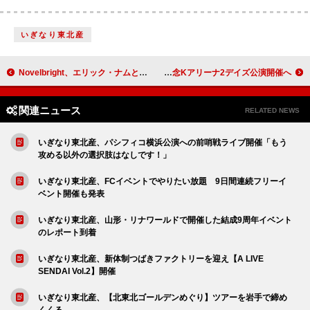
いぎなり東北産
Novelbright、エリック・ナムとのコラボ曲「Everywhere I Go」配信リリース決定
Eve、ニューアルバム『Under Blue』リリース記念Kアリーナ2デイズ公演開催へ
関連ニュース
RELATED NEWS
いぎなり東北産、パシフィコ横浜公演への前哨戦ライブ開催「もう
攻める以外の選択肢はなしです！」
いぎなり東北産、FCイベントでやりたい放題 9日間連続フリーイ
ベント開催も発表
いぎなり東北産、山形・リナワールドで開催した結成9周年イベント
のレポート到着
いぎなり東北産、新体制つばきファクトリーを迎え【A LIVE
SENDAI Vol.2】開催
いぎなり東北産、【北東北ゴールデンめぐり】ツアーを岩手で締め
くくる