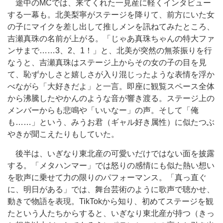
途中のMCでは、来てくれた一見産に軽くインタビュー
する一幕も。北美梨寧がステージを降りて、前方にいた女
の子にマイクを差し出して推しメンを訊ねてみたところ、
吉瀬真珠の名前が上がる。「じゃあ真珠ちゃんの特大ファ
ンサまで……3、2、1！」と、北美が突然の無茶振りを行
なうと、吉瀬真珠はステージ上からその女の子の目を見
て、恥ずかしさと嬉しさが入り混じったような表情を浮か
べながら「大好きだよ」と一言。即座に観覧スペース全体
から沸騰したやかんのような音が響き渡る。ステージ上の
メンバーからも悲鳴や「いいなー」の声。そして「俺
も……」という、みうお君（ギャル好き属性）に似たつぶ
やきが聞こえたりもしていた。
後半は、いぎなり東北産の可愛いだけではない面を披露
する。「メタハンマー」では怒りの感情にも似た熱い想い
を歌声に乗せて力の限りのパフォーマンス。「真っ直ぐ
に、明日がある」では、舞台芸術のように歌声で聴かせ、
動きで物語を表現。TikTokから知り、初めてステージを観
たという人たちからすると、いぎなり東北産が持つ（きっ