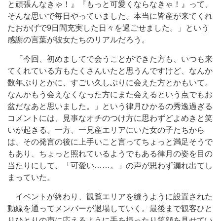
と頑張んなきゃ！』『もっと可愛くならなきゃ！』って、
そんな思いで毎日やっていました。本当に皆産が来てくれ
たおかげで9日間充実した日々を過ごせました。」という
感謝の言葉が彼女たちのリアルだろう。
「今回、初めましてで会うことができた方も、いつも来
てくれている方もたくさんいたと思うんですけど、なんか
数年ぶりとかに、すごい久しぶりに会えた方とかもいて。
なんかもう会えなくなった方にまた会えるという点でもお
盆だなあと思いました。」という律月ひかるの秀逸過ぎる
コメントには、見事なオチのつけ方に思わずどよめきと笑
いが起きる。一方、一見産エリアにいた女の子たちから
は、その発言の後に上手いこと言ってちょっと満足そうで
もあり、ちょっと照れているようでもある律月の姿を目の
当たりにして、「可愛い……。」の声が思わず漏れ出てし
まっていた。
イベントが終わり、観覧エリアを縫うように設置された
動線を通ってメンバーが退場していく。最後まで観客ひと
りひとりの声に応えるように手を振ったり笑顔を見せてい