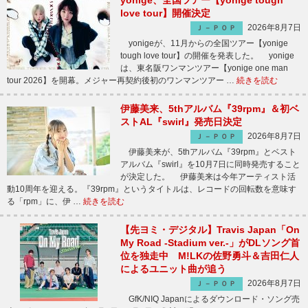
yonige、全国ツアー【yonige tough
love tour】開催決定
2026年8月7日
Ｊ－ＰＯＰ
yonigeが、11月からの全国ツアー【yonige
tough love tour】の開催を発表した。 yonige
は、東名阪ワンマンツアー【yonige one man
tour 2026】を開幕。メジャー再契約後初のワンマンツアー …
続きを読む
伊藤美来、5thアルバム『39rpm』＆初ベ
ストAL『swirl』発売日決定
2026年8月7日
Ｊ－ＰＯＰ
伊藤美来が、5thアルバム『39rpm』とベスト
アルバム『swirl』を10月7日に同時発売すること
が決定した。 伊藤美来は今年アーティスト活
動10周年を迎える。『39rpm』というタイトルは、レコードの回転数を意味す
る「rpm」に、伊 …
続きを読む
【先ヨミ・デジタル】Travis Japan「On
My Road -Stadium ver.-」がDLソング首
位を独走中 M!LKの佐野勇斗＆吉田仁人
によるユニット曲が追う
2026年8月7日
Ｊ－ＰＯＰ
GfK/NIQ Japanによるダウンロード・ソング売