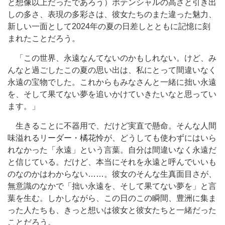
と想像以上だったであろう）ポテンシャルの高さと引き出
しの多さ、表現の多彩さは、彼女たちのまた違った魅力、
新しい一面として2024年の夏の日差しとともに記憶に刻
まれたことだろう。
「この世界、永遠なんてないのかもしれない。けど、み
んなと過ごしたこの夏の思い出は、私にとって間違いなく
永遠の宝物でした。これからもみなさんと一緒に拙い永遠
を、そして果てない夢を追いかけていきたいなと思ってい
ます。」
生きることに不器用で、だけど実直で懸命。そんな人間
味溢れるリーダー・橘花怜が、どうしても使わずにはいら
れなかった「永遠」という言葉。自分は間違いなく永遠だ
と信じている。だけど、本当にそれを永遠と呼んでいいも
のなのかはわからない……。彼女のそんな生真面目さが、
無意識のなかで「拙い永遠を、そして果てない夢を」と言
葉を生む。しかしながら、この日のこの瞬間、豊洲に集ま
った人たちも、きっと想いは彼女と彼女たちと一緒だった
ことだろう。