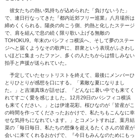
彼女たちの熱い気持ちが込められた「負けないうた」
で、連日行なってきた『都内近郊フリー巡業』八月場所は
締めくくられる。陽炎の向こう側、灼熱と化したステージ
で、肩を組んで息の続く限り歌い上げる無敵の
TOHOKU9。年末のパシフィコ横浜へ、そして夢のステー
ジへと届くようなその歌声に、群衆という表現がふさわし
いほどに集まったファン、多くの人たちからは惜しみない
拍手と声援が送られていた。
予定していたセットリストを終えて、最後にメンバーひ
とりひとりが感想を口にする。「素敵な夏になりまし
た。」と吉瀬真珠が話せば、「どんなに暑い中でも来てく
れてすごく愛を感じました。12月29日のパシフィコ横浜
も来てください。」とは伊達花彩。桜ひなのが「皆産がこ
の時間を作ってくださったおかけで、私たちもこんなに幸
せな気持ちになれています。」とコメントすれば、葉月結
菜の「毎日毎日、私たちの想像を超えるたくさんの皆産が
会いに来てくれるおかげで、『今日もみんなのためにもっ