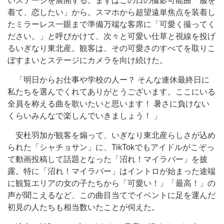
いステージを展開する。まずはこの日の撮影可能曲「服を
着て、恋したい」から。スマホから超望遠単焦点を装着し
たミラーレス一眼まで準備万端な客席に「可愛く撮ってく
ださい。」と呼びかけて、次々と可愛い仕草と視線を投げ
るいぎなり東北産。観客は、その可愛さのすべてを取りこ
ぼすまいとステージにカメラを向け続けた。
「明日からお仕事や学校の人ー？ そんな連休最終日に
私たちを選んでくれてありがとうございます。ここにいる
全員を称える曲を歌いたいと思います！ 暑さに負けない
くらいみんなで楽しんでいきましょう！ 」
安杜羽加が観客を煽って、いぎなり東北産らしさが込め
られた「シャチョサン」に、TikTokでもアイドルがこぞっ
て動画投稿して話題となった「沼れ！マイラバー」を披
露。特に「沼れ！マイラバー」はイントロが始まった途端
に観覧エリアの女の子たちから「可愛い！」「最高！」の
声が聞こえるなど、この曲目当てでイベントに足を運んだ
初見の人たちも相当数いたことが伺えた。