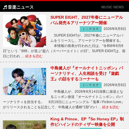
音楽ニュース
MUSIC NEWS
SUPER EIGHT、2027年春にニューアル
バム発売＆アリーナツアー開催
2026年8月8日
Ｊ－ＰＯＰ
SUPER EIGHTが、2027年春にニューアルバ
ムをリリースし、アリーナツアーを開催する。
本情報の発表が行われた日は、“令和8年8月8
日”という「888」が並ぶ“超八（スーパーエイト）の日”。SUPER EIGHTは、前
日に行われ …
続きを読む
中島健人が『オールナイトニッポン』パ
ーソナリティ、人生相談を受け『遊戯
王』の話をするコーナーも
2026年8月8日
Ｊ－ＰＯＰ
中島健人が、2026年8月14日深夜に放送とな
るニッポン放送『オールナイトニッポン』のパ
ーソナリティを担当する。 8月19日にニューシングル『鬼事 / Fiction Love』
がリリースされることを記念して、中島健人が通称“1部”のパ …
続きを読む
King & Prince、EP『So Honey EP』制
作ビハインドのティザー映像を公開