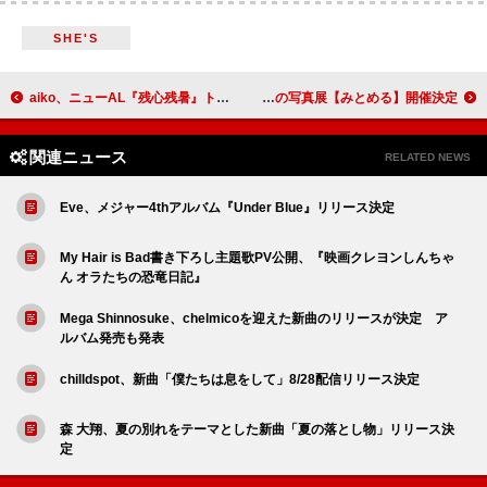
SHE'S
aiko、ニューAL『残心残暑』トレーラー公開＆新曲「skirt」先行配信スタート
日向坂46、金村美玖による初の写真展【みとめる】開催決定
関連ニュース
RELATED NEWS
Eve、メジャー4thアルバム『Under Blue』リリース決定
My Hair is Bad書き下ろし主題歌PV公開、『映画クレヨンしんちゃ
ん オラたちの恐竜日記』
Mega Shinnosuke、chelmicoを迎えた新曲のリリースが決定 ア
ルバム発売も発表
chilldspot、新曲「僕たちは息をして」8/28配信リリース決定
森 大翔、夏の別れをテーマとした新曲「夏の落とし物」リリース決
定