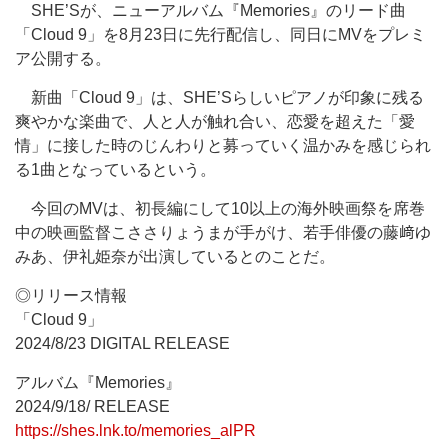
SHE’Sが、ニューアルバム『Memories』のリード曲
「Cloud 9」を8月23日に先行配信し、同日にMVをプレミ
ア公開する。
新曲「Cloud 9」は、SHE’Sらしいピアノが印象に残る
爽やかな楽曲で、人と人が触れ合い、恋愛を超えた「愛
情」に接した時のじんわりと募っていく温かみを感じられ
る1曲となっているという。
今回のMVは、初長編にして10以上の海外映画祭を席巻
中の映画監督こささりょうまが手がけ、若手俳優の藤﨑ゆ
みあ、伊礼姫奈が出演しているとのことだ。
◎リリース情報
「Cloud 9」
2024/8/23 DIGITAL RELEASE
アルバム『Memories』
2024/9/18/ RELEASE
https://shes.lnk.to/memories_alPR