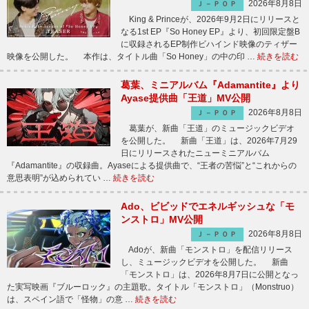
2026年8月8日
Ｊ－ＰＯＰ
King & Princeが、2026年9月2日にリリースと
なる1st EP『So Honey EP』より、初回限定盤B
に収録されるEP制作ビハインド映像のティザー
映像を公開した。 本作は、タイトル曲「So Honey」の中の印 …
続きを読む
葛葉、ミニアルバム『Adamantite』より
Ayase提供曲「王道」MV公開
2026年8月8日
Ｊ－ＰＯＰ
葛葉が、新曲「王道」のミュージックビデオ
を公開した。 新曲「王道」は、2026年7月29
日にリリースされたニューミニアルバム
『Adamantite』の収録曲。Ayaseによる提供曲で、“王者の苦悩”と“これからの
意思表明”が込められてい …
続きを読む
Ado、ビビッドでエネルギッシュな「モ
ンストロ」MV公開
2026年8月8日
Ｊ－ＰＯＰ
Adoが、新曲「モンストロ」を配信リリース
し、ミュージックビデオを公開した。 新曲
「モンストロ」は、2026年8月7日に公開となっ
た実写映画『ブルーロック』の主題歌。タイトル「モンストロ」（Monstruo）
は、スペイン語で「怪物」の意 …
続きを読む