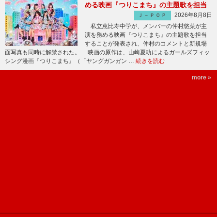
める映画『つりこまち』の主題歌を担当
2026年8月8日
Ｊ－ＰＯＰ
私立恵比寿中学が、メンバーの仲村悠菜が主
演を務める映画『つりこまち』の主題歌を担当
することが発表され、仲村のコメントと新規場
面写真も同時に解禁された。 映画の原作は、山崎夏軌によるガールズフィッ
シング漫画『つりこまち』（「ヤングガンガン …
続きを読む
more »