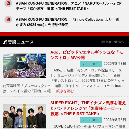
ASIAN KUNG-FU GENERATION、アニメ『NARUTO -ナルト-』OP
テーマ「遥か彼方」披露 ＜THE FIRST TAKE＞
ASIAN KUNG-FU GENERATION、『Single Collection』より「遥
か彼方 (2024 ver.)」先行配信決定
音楽ニュース
MUSIC NEWS
Ado、ビビッドでエネルギッシュな「モ
ンストロ」MV公開
2026年8月8日
Ｊ－ＰＯＰ
Adoが、新曲「モンストロ」を配信リリース
し、ミュージックビデオを公開した。 新曲
「モンストロ」は、2026年8月7日に公開となっ
た実写映画『ブルーロック』の主題歌。タイトル「モンストロ」（Monstruo）
は、スペイン語で「怪物」の意 …
続きを読む
SUPER EIGHT、THEイナズマ戦隊を迎え
たバンドアレンジで「無責任ヒーロー」
披露 ＜THE FIRST TAKE＞
2026年8月8日
Ｊ－ＰＯＰ
SUPER EIGHTの一発撮りパフォーマンス映像