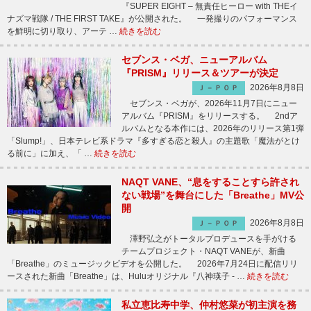
『SUPER EIGHT – 無責任ヒーロー with THEイ
ナズマ戦隊 / THE FIRST TAKE』が公開された。 一発撮りのパフォーマンス
を鮮明に切り取り、アーテ …
続きを読む
セブンス・ベガ、ニューアルバム
『PRISM』リリース＆ツアーが決定
2026年8月8日
Ｊ－ＰＯＰ
セブンス・ベガが、2026年11月7日にニュー
アルバム『PRISM』をリリースする。 2ndア
ルバムとなる本作には、2026年のリリース第1弾
「Slump!」、日本テレビ系ドラマ『多すぎる恋と殺人』の主題歌「魔法がとけ
る前に」に加え、「 …
続きを読む
NAQT VANE、“息をすることすら許され
ない戦場”を舞台にした「Breathe」MV公
開
2026年8月8日
Ｊ－ＰＯＰ
澤野弘之がトータルプロデュースを手がける
チームプロジェクト・NAQT VANEが、新曲
「Breathe」のミュージックビデオを公開した。 2026年7月24日に配信リリ
ースされた新曲「Breathe」は、Huluオリジナル『八神瑛子 - …
続きを読む
私立恵比寿中学、仲村悠菜が初主演を務