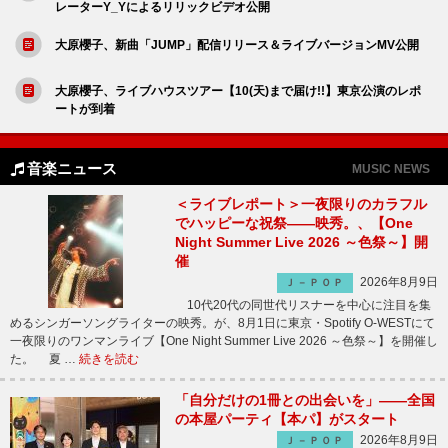
レーターY_Yによるリリックビデオ公開
大原櫻子、新曲「JUMP」配信リリース＆ライブバージョンMV公開
大原櫻子、ライブハウスツアー【10(天)まで届け!!】東京公演のレポ
ートが到着
音楽ニュース
MUSIC NEWS
＜ライブレポート＞一夜限りのカラフル
でハッピーな祝祭――映秀。、【One
Night Summer Live 2026 ～色祭～】開
催
2026年8月9日
Ｊ－ＰＯＰ
10代20代の同世代リスナーを中心に注目を集
めるシンガーソングライターの映秀。が、8月1日に東京・Spotify O-WESTにて
一夜限りのワンマンライブ【One Night Summer Live 2026 ～色祭～】を開催し
た。 夏 …
続きを読む
「自分だけの1冊との出会いを」――全国
の本屋パーティ【本パ】がスタート
2026年8月9日
Ｊ－ＰＯＰ