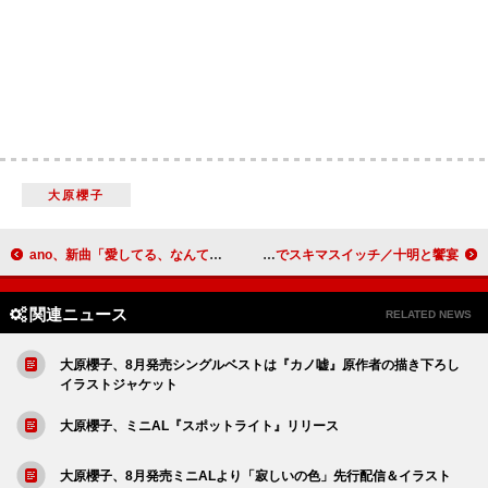
大原櫻子
ano、新曲「愛してる、なんてね。」岡山天音が主演するドラマ風MVプレミア公開へ
中島颯太（FANTASTICS）「夢のような時間でした」自身のラジオ番組イベントでスキマスイッチ／十明と饗宴
関連ニュース
RELATED NEWS
大原櫻子、8月発売シングルベストは『カノ嘘』原作者の描き下ろし
イラストジャケット
大原櫻子、ミニAL『スポットライト』リリース
大原櫻子、8月発売ミニALより「寂しいの色」先行配信＆イラスト