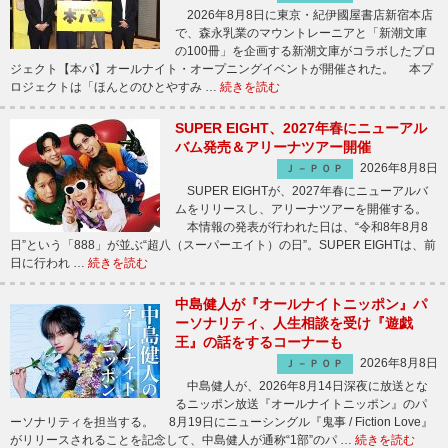
2026年8月8日に東京・紀伊國屋書店新宿本店
で、森永乳業のマウントレーニアと「新潮文庫
の100冊」を企画する新潮文庫がコラボしたプロ
ジェクト【本パ】オールナイト・オープニングイベントが開催された。 本プ
ロジェクトは「ほんとのひとやすみ …
続きを読む
SUPER EIGHT、2027年春にニューアル
バム発売＆アリーナツアー開催
2026年8月8日
Ｊ－ＰＯＰ
SUPER EIGHTが、2027年春にニューアルバ
ムをリリースし、アリーナツアーを開催する。
本情報の発表が行われた日は、“令和8年8月8
日”という「888」が並ぶ“超八（スーパーエイト）の日”。SUPER EIGHTは、前
日に行われ …
続きを読む
中島健人が『オールナイトニッポン』パ
ーソナリティ、人生相談を受け『遊戯
王』の話をするコーナーも
2026年8月8日
Ｊ－ＰＯＰ
中島健人が、2026年8月14日深夜に放送とな
るニッポン放送『オールナイトニッポン』のパ
ーソナリティを担当する。 8月19日にニューシングル『鬼事 / Fiction Love』
がリリースされることを記念して、中島健人が通称“1部”のパ …
続きを読む