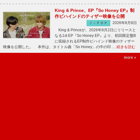
King & Prince、EP『So Honey EP』制
作ビハインドのティザー映像を公開
2026年8月8日
Ｊ－ＰＯＰ
King & Princeが、2026年9月2日にリリースと
なる1st EP『So Honey EP』より、初回限定盤B
に収録されるEP制作ビハインド映像のティザー
映像を公開した。 本作は、タイトル曲「So Honey」の中の印 …
続きを読む
more »