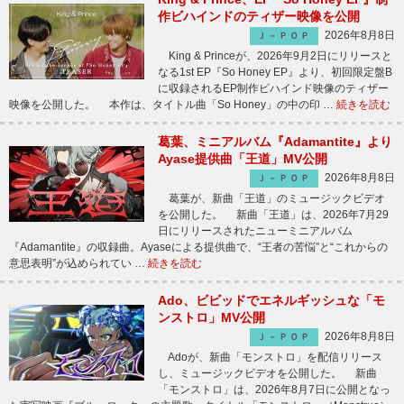
作ビハインドのティザー映像を公開
2026年8月8日
Ｊ－ＰＯＰ
King & Princeが、2026年9月2日にリリースと
なる1st EP『So Honey EP』より、初回限定盤B
に収録されるEP制作ビハインド映像のティザー
映像を公開した。 本作は、タイトル曲「So Honey」の中の印 …
続きを読む
葛葉、ミニアルバム『Adamantite』より
Ayase提供曲「王道」MV公開
2026年8月8日
Ｊ－ＰＯＰ
葛葉が、新曲「王道」のミュージックビデオ
を公開した。 新曲「王道」は、2026年7月29
日にリリースされたニューミニアルバム
『Adamantite』の収録曲。Ayaseによる提供曲で、“王者の苦悩”と“これからの
意思表明”が込められてい …
続きを読む
Ado、ビビッドでエネルギッシュな「モ
ンストロ」MV公開
2026年8月8日
Ｊ－ＰＯＰ
Adoが、新曲「モンストロ」を配信リリース
し、ミュージックビデオを公開した。 新曲
「モンストロ」は、2026年8月7日に公開となっ