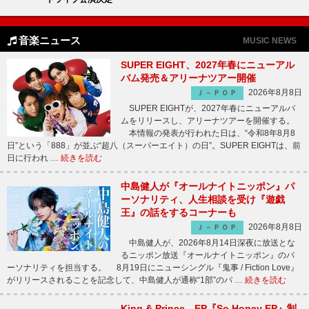
音楽ニュース
MUSIC NEWS
SUPER EIGHT、2027年春にニューアル
バム発売＆アリーナツアー開催
2026年8月8日
Ｊ－ＰＯＰ
SUPER EIGHTが、2027年春にニューアルバ
ムをリリースし、アリーナツアーを開催する。
本情報の発表が行われた日は、“令和8年8月8
日”という「888」が並ぶ“超八（スーパーエイト）の日”。SUPER EIGHTは、前
日に行われ …
続きを読む
中島健人が『オールナイトニッポン』パ
ーソナリティ、人生相談を受け『遊戯
王』の話をするコーナーも
2026年8月8日
Ｊ－ＰＯＰ
中島健人が、2026年8月14日深夜に放送とな
るニッポン放送『オールナイトニッポン』のパ
ーソナリティを担当する。 8月19日にニューシングル『鬼事 / Fiction Love』
がリリースされることを記念して、中島健人が通称“1部”のパ …
続きを読む
King & Prince、EP『So Honey EP』制