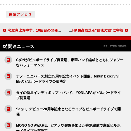
佐藤アツヒロ
私立恵比寿中学、10回目の開催となった夏の恒例野外ワンマン【ファミえん 2024】公式レポート到着
玉置浩二×オーケストラ、太陽の塔の眼前で開催した公演をNHK独占放送＆“鎮魂の旅”に密着
関連ニュース
RELATED NEWS
C;ONがビルボードライブ再登場、豪華バンド編成とともにジャジー
なパフォーマンス
ナノ・ユニバース創立25周年記念イベント開催、tonunとkiki vivi
lilyのビルボードライブ公演決定
タイの新星インディポップ・バンド、YONLAPAがビルボードライ
ブ初登場
Salyu、デビュー20周年記念となるライブをビルボードライブで開
催
MONO NO AWARE、ピアノや鍵盤を加えた特別編成で東阪ビルボ
ードライブ公演決定