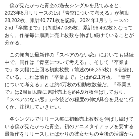
僕が見たかった青空の過去シングルを見てみると、
2023年8月リリースの1st『青空について考える』が初動
28,202枚、累計40,771枚を記録。2024年1月リリースの
2nd『卒業まで』は初動47,085枚、累計96,462枚となって
おり、作品毎に順調に売上枚数を伸ばし続けていることが
分かる。
この傾向は最新作の『スペアのない恋』においても継続
中で、同作は『青空について考える』、そして『卒業ま
で』を大幅に上回る初動枚数（前述の68,355枚）を記録し
ている。これは前作『卒業まで』とは約2.1万枚、『青空
について考える』とは約4万枚の初動枚数差だ。『卒業ま
で』は2周目以降に累計売上を約4.9万枚伸ばしており、
『スペアのない恋』が今後どの程度の伸び具合を見せて行
くか、注視していきたい。
各シングルでリリース毎に初動売上枚数を伸ばし続けて
いる僕が見たかった青空。初のアニメタイアップを要する
最新作をリリースしたばかりの彼女たちの今後の活躍から