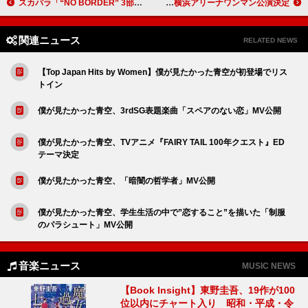
スカパラ「“NO BORDER” 3部作」第3弾、ゲストボーカルは菅田将暉
Reol、来年誕生日に横浜アリーナワンマン公演決定
関連ニュース
RELATED NEWS
【Top Japan Hits by Women】僕が見たかった青空が初登場でリス
トイン
僕が見たかった青空、3rdSG表題楽曲「スペアのない恋」MV公開
僕が見たかった青空、TVアニメ『FAIRY TAIL 100年クエスト』ED
テーマ決定
僕が見たかった青空、「暗闇の哲学者」MV公開
僕が見たかった青空、学生生活の中で”恋すること”を描いた「制服
のパラシュート」MV公開
音楽ニュース
MUSIC NEWS
【Book Insight】東野圭吾、19作が100
位以内にチャート入り 昭和・平成・令