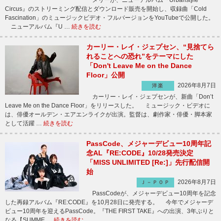
メリーが、ニューアルバム『Urbanstyle
Circus』のストリーミング配信とダウンロード販売を開始し、収録曲「Cold
Fascination」のミュージックビデオ・フルバージョンをYouTubeで公開した。
ニューアルバム『U …
続きを読む
カーリー・レイ・ジェプセン、“見捨てら
れることへの恐れ”をテーマにした
「Don't Leave Me on the Dance
Floor」公開
2026年8月7日
洋楽
カーリー・レイ・ジェプセンが、新曲「Don’t
Leave Me on the Dance Floor」をリリースした。 ミュージック・ビデオに
は、俳優オールデン・エアエンライクが出演。監督は、劇作家・俳優・脚本家
として活躍 …
続きを読む
PassCode、メジャーデビュー10周年記
念AL『RE:CODE』10/28発売決定
「MISS UNLIMITED [Re:]」先行配信開
始
2026年8月7日
Ｊ－ＰＯＰ
PassCodeが、メジャーデビュー10周年を記念
した再録アルバム『RE:CODE』を10月28日に発売する。 今年でメジャーデ
ビュー10周年を迎えるPassCode。『THE FIRST TAKE』への出演、3年ぶりと
なる【SUMME …
続きを読む