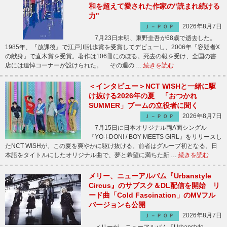
和を超えて愛された作家の"読まれ続ける
力"
2026年8月7日
Ｊ－ＰＯＰ
7月23日未明、東野圭吾が68歳で逝去した。
1985年、『放課後』で江戸川乱歩賞を受賞してデビューし、2006年『容疑者X
の献身』で直木賞を受賞。著作は106冊にのぼる。死去の報を受け、全国の書
店には追悼コーナーが設けられた。 その週の …
続きを読む
＜インタビュー＞NCT WISHと一緒に駆
け抜ける2026年の夏 「おつかれ
SUMMER」ブームの立役者に聞く
2026年8月7日
Ｊ－ＰＯＰ
7月15日に日本オリジナル両A面シングル
『YO-I-DON! / BOY MEETS GIRL』をリリースし
たNCT WISHが、この夏を爽やかに駆け抜ける。前者はグループ初となる、日
本語をタイトルにしたオリジナル曲で、夢と希望に満ちた新 …
続きを読む
メリー、ニューアルバム『Urbanstyle
Circus』のサブスク＆DL配信を開始 リ
ード曲「Cold Fascination」のMVフル
バージョンも公開
2026年8月7日
Ｊ－ＰＯＰ