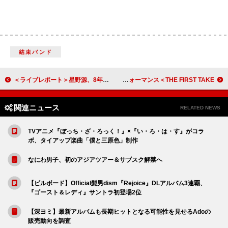
結束バンド
＜ライブレポート＞星野源、8年ぶりのロッキン出演【ROCK IN JAPAN FESTIVAL 2024】
爆風スランプ、「Runner」を14年振りにパフォーマンス＜THE FIRST TAKE＞
関連ニュース
RELATED NEWS
TVアニメ『ぼっち・ざ・ろっく！』×『い・ろ・は・す』がコラ
ボ、タイアップ楽曲「僕と三原色」制作
なにわ男子、初のアジアツアー＆サブスク解禁へ
【ビルボード】Official髭男dism『Rejoice』DLアルバム3連覇、
『ゴースト＆レディ』サントラ初登場2位
【深ヨミ】最新アルバムも長期ヒットとなる可能性を見せるAdoの
販売動向を調査