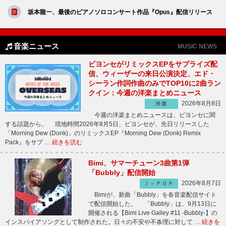
坂本龍一、最後のピアノソロコンサート作品『Opus』配信リリース
音楽ニュース
MUSIC NEWS
ビヨンセがリミックスEPをサプライズ配
信、ウィーザーの来日公演決定、エド・
シーラン作詞作曲のみでTOP10に2曲ラン
クイン：今週の洋楽まとめニュース
2026年8月8日
洋楽
今週の洋楽まとめニュースは、ビヨンセに関
する話題から。 現地時間2026年8月5日、ビヨンセが、先日リリースした
「Morning Dew (Donk)」のリミックスEP『Morning Dew (Donk) Remix
Pack』をサプ …
続きを読む
Bimi、サマーチューン3曲第1弾
「Bubbly」配信開始
2026年8月7日
Ｊ－ＰＯＰ
Bimiが、新曲「Bubbly」を各音楽配信サイト
で配信開始した。 「Bubbly」は、9月13日に
開催される【Bimi Live Galley #11 -Bubbly-】の
インスパイアソングとして制作された。日々の不安や不条理に対して …
続きを