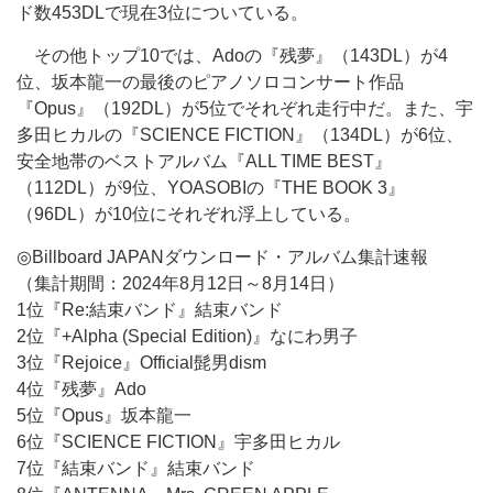
ド数453DLで現在3位についている。
その他トップ10では、Adoの『残夢』（143DL）が4
位、坂本龍一の最後のピアノソロコンサート作品
『Opus』（192DL）が5位でそれぞれ走行中だ。また、宇
多田ヒカルの『SCIENCE FICTION』（134DL）が6位、
安全地帯のベストアルバム『ALL TIME BEST』
（112DL）が9位、YOASOBIの『THE BOOK 3』
（96DL）が10位にそれぞれ浮上している。
◎Billboard JAPANダウンロード・アルバム集計速報
（集計期間：2024年8月12日～8月14日）
1位『Re:結束バンド』結束バンド
2位『+Alpha (Special Edition)』なにわ男子
3位『Rejoice』Official髭男dism
4位『残夢』Ado
5位『Opus』坂本龍一
6位『SCIENCE FICTION』宇多田ヒカル
7位『結束バンド』結束バンド