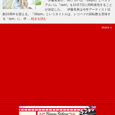
伊藤美来が、5thアルバム『39rpm』とベスト
アルバム『swirl』を10月7日に同時発売すること
が決定した。 伊藤美来は今年アーティスト活
動10周年を迎える。『39rpm』というタイトルは、レコードの回転数を意味す
る「rpm」に、伊 …
続きを読む
more »