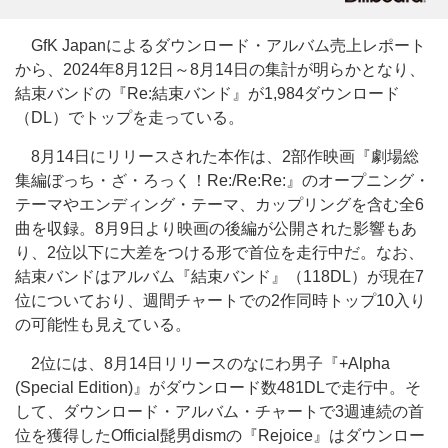
GfK Japanによるダウンロード・アルバム売上レポート
から、2024年8月12日～8月14日の集計が明らかとなり、
結束バンドの『Re:結束バンド』が1,984ダウンロード
（DL）でトップを走っている。
8月14日にリリースされた本作は、2部作映画『劇場総
集編ぼっち・ざ・ろっく！Re:/Re:Re:』のオープニング・
テーマやエンディング・テーマ、カップリングを含む全6
曲を収録。8月9日より映画の後編が公開された影響もあ
り、2位以下に大差をつける形で首位を走行中だ。なお、
結束バンドはアルバム『結束バンド』（118DL）が現在7
位についており、週間チャートでの2作同時トップ10入り
の可能性も見えている。
2位には、8月14日リリースのなにわ男子『+Alpha
(Special Edition)』がダウンロード数481DLで走行中。そ
して、ダウンロード・アルバム・チャートで3週連続の首
位を獲得したOfficial髭男dismの『Rejoice』はダウンロー