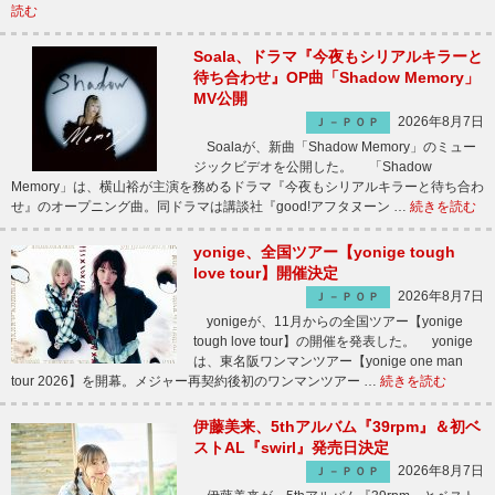
読む
Soala、ドラマ『今夜もシリアルキラーと
待ち合わせ』OP曲「Shadow Memory」
MV公開
2026年8月7日
Ｊ－ＰＯＰ
Soalaが、新曲「Shadow Memory」のミュー
ジックビデオを公開した。 「Shadow
Memory」は、横山裕が主演を務めるドラマ『今夜もシリアルキラーと待ち合わ
せ』のオープニング曲。同ドラマは講談社『good!アフタヌーン …
続きを読む
yonige、全国ツアー【yonige tough
love tour】開催決定
2026年8月7日
Ｊ－ＰＯＰ
yonigeが、11月からの全国ツアー【yonige
tough love tour】の開催を発表した。 yonige
は、東名阪ワンマンツアー【yonige one man
tour 2026】を開幕。メジャー再契約後初のワンマンツアー …
続きを読む
伊藤美来、5thアルバム『39rpm』＆初ベ
ストAL『swirl』発売日決定
2026年8月7日
Ｊ－ＰＯＰ