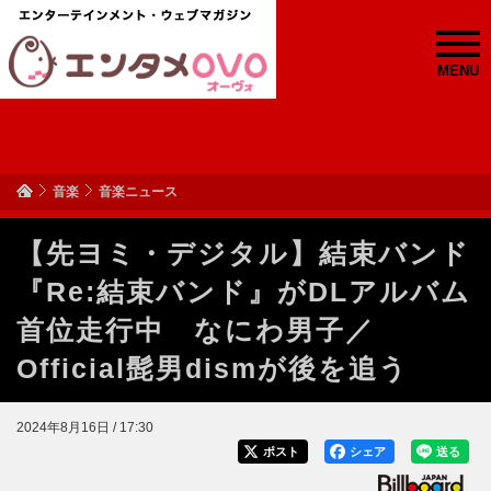
MENU
音楽
音楽ニュース
【先ヨミ・デジタル】結束バンド
『Re:結束バンド』がDLアルバム
首位走行中 なにわ男子／
Official髭男dismが後を追う
2024年8月16日 / 17:30
ポスト
シェア
送る