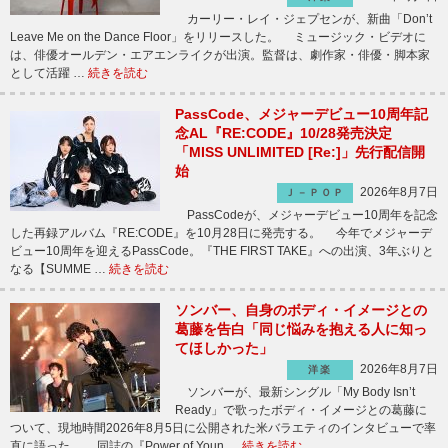
カーリー・レイ・ジェプセンが、新曲「Don’t
Leave Me on the Dance Floor」をリリースした。 ミュージック・ビデオに
は、俳優オールデン・エアエンライクが出演。監督は、劇作家・俳優・脚本家
として活躍 …
続きを読む
PassCode、メジャーデビュー10周年記
念AL『RE:CODE』10/28発売決定
「MISS UNLIMITED [Re:]」先行配信開
始
2026年8月7日
Ｊ－ＰＯＰ
PassCodeが、メジャーデビュー10周年を記念
した再録アルバム『RE:CODE』を10月28日に発売する。 今年でメジャーデ
ビュー10周年を迎えるPassCode。『THE FIRST TAKE』への出演、3年ぶりと
なる【SUMME …
続きを読む
ソンバー、自身のボディ・イメージとの
葛藤を告白「同じ悩みを抱える人に知っ
てほしかった」
2026年8月7日
洋楽
ソンバーが、最新シングル「My Body Isn’t
Ready」で歌ったボディ・イメージとの葛藤に
ついて、現地時間2026年8月5日に公開された米バラエティのインタビューで率
直に語った。 同誌の『Power of Youn …
続きを読む