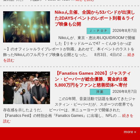
Nikoん主催、全国から53バンドが出演し
た2DAYSイベントのレポート到着＆ライ
ブ映像も公開
2026年8月7日
Ｊ－ＰＯＰ
Nikoんが、東京・恵比寿LIQUIDROOMで開催
した【リキッドルームで47 ～ぐんゆうかっぽ
～】のオフィシャルライブレポートが到着。あわせて、本イベントのラストを
飾ったNikoんのフル尺ライブ映像も公開となった。 8月3日、4日の2 …
続き
を読む
【Fanatics Games 2026】ジャスティ
ン・ビーバーが総合優勝、賞金約1億
5,800万円をファンと慈善団体へ寄付
2026年8月7日
洋楽
この1年間、音楽活動で話題を集めてきたジャ
スティン・ビーバーだが、スポーツの世界でも
存在感を示したようだ。 ビーバーは、米ニューヨークで開催された
【Fanatics Fest】の特別企画『Fanatics Games』に出場し、NFLの …
続きを
読む
more »