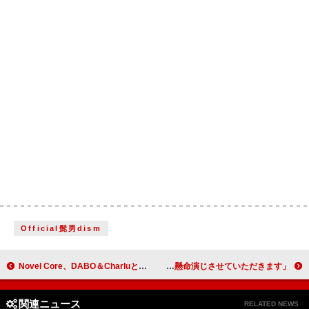
Official髭男dism
Novel Core、DABO＆Charluと新曲「SKILL TEST」でマイクリレー
BMSGトレーニー・KANON（日穏）、映画初出演にして初主演「一生懸命演じさせていただきます」
関連ニュース
RELATED NEWS