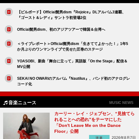
【ビルボード】Official髭男dism『Rejoice』DLアルバム3連覇、
『ゴースト＆レディ』サントラ初登場2位
Official髭男dism、初のアジアツアーで韓国＆台湾へ
＜ライブレポート＞Official髭男dism「生きててよかった！」1年5
か月ぶりのワンマンライブで見せた圧巻のステージ
YOASOBI、新曲「舞台に立って」英語版「On the Stage」配信＆
MV公開
SEKAI NO OWARIのアルバム『Nautilus』、バンド初のアナログレ
コード化
音楽ニュース
MUSIC NEWS
カーリー・レイ・ジェプセン、“見捨てら
れることへの恐れ”をテーマにした
「Don't Leave Me on the Dance
Floor」公開
2026年8月7日
洋楽