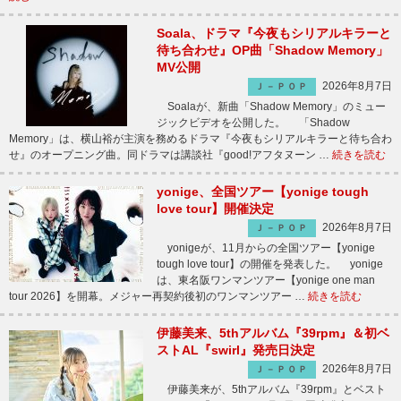
Soala、ドラマ『今夜もシリアルキラーと
待ち合わせ』OP曲「Shadow Memory」
MV公開
2026年8月7日
Ｊ－ＰＯＰ
Soalaが、新曲「Shadow Memory」のミュー
ジックビデオを公開した。 「Shadow
Memory」は、横山裕が主演を務めるドラマ『今夜もシリアルキラーと待ち合わ
せ』のオープニング曲。同ドラマは講談社『good!アフタヌーン …
続きを読む
yonige、全国ツアー【yonige tough
love tour】開催決定
2026年8月7日
Ｊ－ＰＯＰ
yonigeが、11月からの全国ツアー【yonige
tough love tour】の開催を発表した。 yonige
は、東名阪ワンマンツアー【yonige one man
tour 2026】を開幕。メジャー再契約後初のワンマンツアー …
続きを読む
伊藤美来、5thアルバム『39rpm』＆初ベ
ストAL『swirl』発売日決定
2026年8月7日
Ｊ－ＰＯＰ
伊藤美来が、5thアルバム『39rpm』とベスト