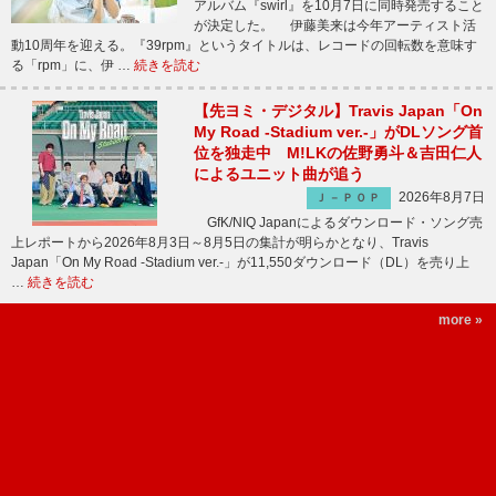
アルバム『swirl』を10月7日に同時発売すること
が決定した。 伊藤美来は今年アーティスト活
動10周年を迎える。『39rpm』というタイトルは、レコードの回転数を意味す
る「rpm」に、伊 …
続きを読む
【先ヨミ・デジタル】Travis Japan「On
My Road -Stadium ver.-」がDLソング首
位を独走中 M!LKの佐野勇斗＆吉田仁人
によるユニット曲が追う
2026年8月7日
Ｊ－ＰＯＰ
GfK/NIQ Japanによるダウンロード・ソング売
上レポートから2026年8月3日～8月5日の集計が明らかとなり、Travis
Japan「On My Road -Stadium ver.-」が11,550ダウンロード（DL）を売り上
…
続きを読む
more »