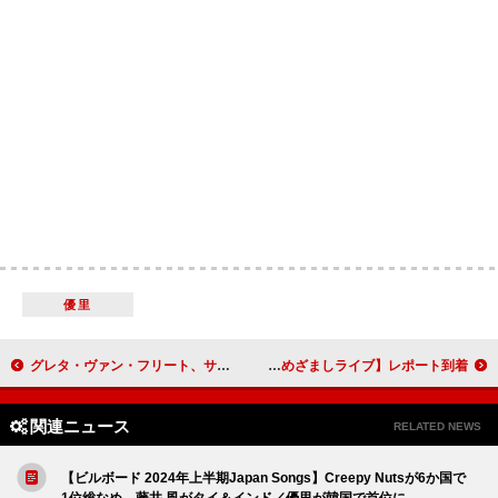
優里
グレタ・ヴァン・フリート、サマソニ来日を記念してYouTubeにてLIVE/MVスペシャル配信
M!LK、パフォーマンス＆“スイカ早食い競争”などM!LKらしさが詰まった【めざましライブ】レポート到着
関連ニュース
RELATED NEWS
【ビルボード 2024年上半期Japan Songs】Creepy Nutsが6か国で
1位総なめ 藤井 風がタイ＆インド／優里が韓国で首位に