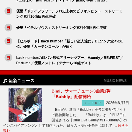
優里「ドライフラワー」ソロ史上初のビリオンヒット ストリーミ
ング累計10億回再生突破
優里「ベテルギウス」ストリーミング累計6億回再生突破
【ビルボード】back number「新しい恋人達に」DLソング堂々の1
位、優里「カーテンコール」が続く
back numberの対バン形式アリーナツアー、Vaundy／BE:FIRST／
Perfume／優里／ストレイテナーら16組ゲスト
音楽ニュース
MUSIC NEWS
Bimi、サマーチューン3曲第1弾
「Bubbly」配信開始
2026年8月7日
Ｊ－ＰＯＰ
Bimiが、新曲「Bubbly」を各音楽配信サイト
で配信開始した。 「Bubbly」は、9月13日に
開催される【Bimi Live Galley #11 -Bubbly-】の
インスパイアソングとして制作された。日々の不安や不条理に対して …
続きを
読む