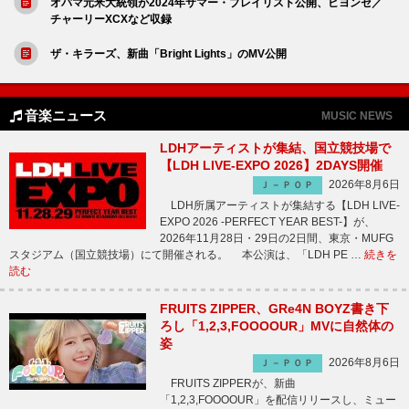
オバマ元米大統領が2024年サマー・プレイリスト公開、ビヨンセ／
チャーリーXCXなど収録
ザ・キラーズ、新曲「Bright Lights」のMV公開
音楽ニュース
MUSIC NEWS
LDHアーティストが集結、国立競技場で
【LDH LIVE-EXPO 2026】2DAYS開催
2026年8月6日
Ｊ－ＰＯＰ
LDH所属アーティストが集結する【LDH LIVE-
EXPO 2026 -PERFECT YEAR BEST-】が、
2026年11月28日・29日の2日間、東京・MUFG
スタジアム（国立競技場）にて開催される。 本公演は、「LDH PE …
続きを
読む
FRUITS ZIPPER、GRe4N BOYZ書き下
ろし「1,2,3,FOOOOUR」MVに自然体の
姿
2026年8月6日
Ｊ－ＰＯＰ
FRUITS ZIPPERが、新曲
「1,2,3,FOOOOUR」を配信リリースし、ミュー