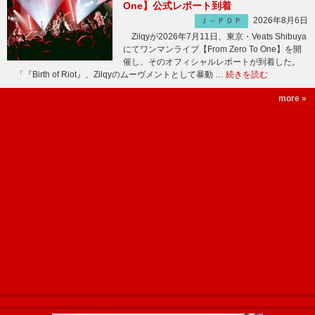
One】公式レポート到着
2026年8月6日
Ｊ－ＰＯＰ
Zilqyが2026年7月11日、東京・Veats Shibuya
にてワンマンライブ【From Zero To One】を開
催し、そのオフィシャルレポートが到着した。
「『Birth of Riot』、Zilqyのムーヴメントとして暴動 …
続きを読む
more »