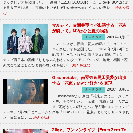
ジックビデオを公開した。 新曲「1,2,3,FOOOOUR」は、GRe4N BOYZによ
る書き下ろし楽曲。電車の中でそれぞれの未来へ向かう人々の姿を …
続きを読
む
マルシィ、古園井寧々が出演する「花火
が瞬いて」MVはひと夏の物語
2026年8月6日
Ｊ－ＰＯＰ
マルシィが、新曲「花火が瞬いて」のミュー
ジックビデオを公開した。 2026年7月29日に
配信リリースされた新曲「花火が瞬いて」は、
テレビ西日本の番組『じもちゃんねる』のタイアップソング。地元・福岡の花
火大会で過ごしたひと夏の思い出を描い …
続きを読む
Omoinotake、南琴奈＆黒田昊夢が出演
する「花束」MVで“好き”を表現
2026年8月6日
Ｊ－ＰＯＰ
Omoinotakeが、新曲「花束」のミュージック
ビデオを公開した。 新曲「花束」は、TVアニ
メ『花ざかりの君たちへ』第2期のエンディング
テーマ。7月29日にニューシングル『FLASHBULB / 花束』としてリリースされ
た、日に日に大 …
続きを読む
Zilqy、ワンマンライブ【From Zero To