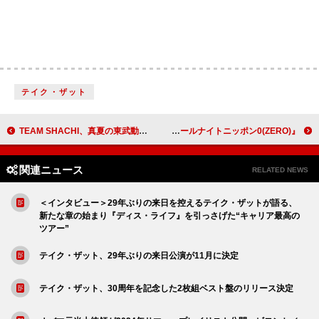
テイク・ザット
TEAM SHACHI、真夏の東武動物公園で大型ワンマンライブ【シャチサマ】開催 DAY1ではユニット曲2曲を初披露
あのが“ドハマり中”のME:Iがゲスト出演、8/27深夜『あののオールナイトニッポン0(ZERO)』
関連ニュース
RELATED NEWS
＜インタビュー＞29年ぶりの来日を控えるテイク・ザットが語る、
新たな章の始まり『ディス・ライフ』を引っさげた“キャリア最高の
ツアー”
テイク・ザット、29年ぶりの来日公演が11月に決定
テイク・ザット、30周年を記念した2枚組ベスト盤のリリース決定