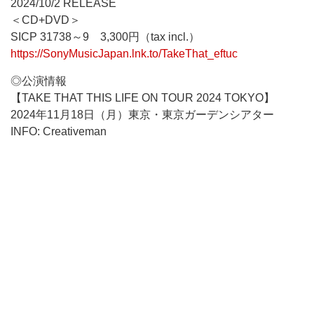
2024/10/2 RELEASE
＜CD+DVD＞
SICP 31738～9 3,300円（tax incl.）
https://SonyMusicJapan.lnk.to/TakeThat_eftuc
◎公演情報
【TAKE THAT THIS LIFE ON TOUR 2024 TOKYO】
2024年11月18日（月）東京・東京ガーデンシアター
INFO: Creativeman