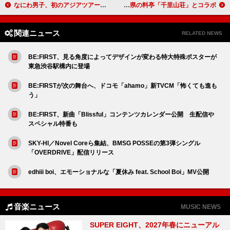
なにわ男子、初のアジアツアー＆サブスク解禁へ
三段重の『ももクロおせち』8/20予約受付スタート、富山県の料亭「千里山荘」とコラボ
関連ニュース
RELATED NEWS
BE:FIRST、見る角度によってデザインが変わる特大特殊ポスターが
東急渋谷駅構内に登場
BE:FIRSTが次の舞台へ、ドコモ「ahamo」新TVCM「怖くても進も
う」
BE:FIRST、新曲「Blissful」コンテンツカレンダー公開 生配信や
スペシャル特番も
SKY-HI／Novel Coreら集結、BMSG POSSEの第3弾シングル
「OVERDRIVE」配信リリース
edhiii boi、エモーショナルな「夏休み feat. School Boi」MV公開
音楽ニュース
MUSIC NEWS
SUPER EIGHT、2027年春にニューアル