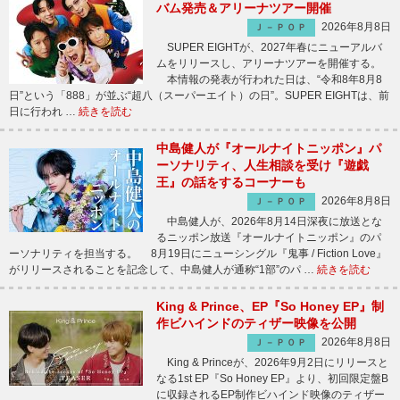
バム発売＆アリーナツアー開催
2026年8月8日
Ｊ－ＰＯＰ
SUPER EIGHTが、2027年春にニューアルバ
ムをリリースし、アリーナツアーを開催する。
本情報の発表が行われた日は、“令和8年8月8
日”という「888」が並ぶ“超八（スーパーエイト）の日”。SUPER EIGHTは、前
日に行われ …
続きを読む
中島健人が『オールナイトニッポン』パ
ーソナリティ、人生相談を受け『遊戯
王』の話をするコーナーも
2026年8月8日
Ｊ－ＰＯＰ
中島健人が、2026年8月14日深夜に放送とな
るニッポン放送『オールナイトニッポン』のパ
ーソナリティを担当する。 8月19日にニューシングル『鬼事 / Fiction Love』
がリリースされることを記念して、中島健人が通称“1部”のパ …
続きを読む
King & Prince、EP『So Honey EP』制
作ビハインドのティザー映像を公開
2026年8月8日
Ｊ－ＰＯＰ
King & Princeが、2026年9月2日にリリースと
なる1st EP『So Honey EP』より、初回限定盤B
に収録されるEP制作ビハインド映像のティザー