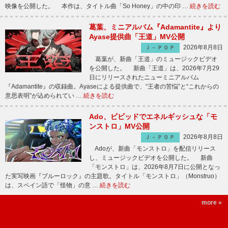
映像を公開した。 本作は、タイトル曲「So Honey」の中の印 …
続きを読む
葛葉、ミニアルバム『Adamantite』より
Ayase提供曲「王道」MV公開
2026年8月8日
Ｊ－ＰＯＰ
葛葉が、新曲「王道」のミュージックビデオ
を公開した。 新曲「王道」は、2026年7月29
日にリリースされたニューミニアルバム
『Adamantite』の収録曲。Ayaseによる提供曲で、“王者の苦悩”と“これからの
意思表明”が込められてい …
続きを読む
Ado、ビビッドでエネルギッシュな「モ
ンストロ」MV公開
2026年8月8日
Ｊ－ＰＯＰ
Adoが、新曲「モンストロ」を配信リリース
し、ミュージックビデオを公開した。 新曲
「モンストロ」は、2026年8月7日に公開となっ
た実写映画『ブルーロック』の主題歌。タイトル「モンストロ」（Monstruo）
は、スペイン語で「怪物」の意 …
続きを読む
more »