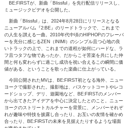
BE:FIRSTが、新曲「Blissful」を先行配信リリースし、
ミュージックビデオを公開した。
新曲「Blissful」は、2024年8月28日にリリースとなる
ニューアルバム『2:BE』のリードトラックで、これまで
の人生を讃える一曲。2010年代中頃のHIPHOPのフレーバ
ーを充分に感じるZEN（INIMI）のシンプル且つ心地の良
いトラックの上で、これまでの道程が如何にハードな、ラ
フ且つタフな物であったか、だからこそ苦楽を共にした仲
間と何も変わらずに過ごし成功を祝い合えるこの瞬間に価
値がある、ということを歌った楽曲に仕上がっている。
今回公開されたMVは、BE:FIRST初となる海外、ニュー
ヨークで撮影された。撮影地は、バスケットコートやレコ
ードショップ、デリ、遊園地など、BE:FIRSTのメンバー
から出てきたアイデアを中心に決定したとのこと。ニュー
ヨークのストリートカルチャーを背景に、メンバーそれぞ
れが趣味や特技を披露し合ったり、お互いの友情を確かめ
合ったり、BE:FIRSTの未来を見据えたりするような場面