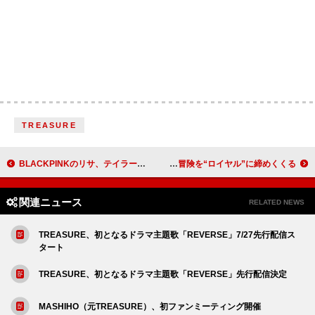
TREASURE
BLACKPINKのリサ、テイラー・スウィフトの3時間に及ぶライブを絶賛「たくさん練習を重ねれば私にもできるかも」
スヌープ・ドッグ、英国王室が選手に贈るメッセージ映像に出演し【パリ・オリンピック】の冒険を“ロイヤル”に締めくくる
関連ニュース
RELATED NEWS
TREASURE、初となるドラマ主題歌「REVERSE」7/27先行配信ス
タート
TREASURE、初となるドラマ主題歌「REVERSE」先行配信決定
MASHIHO（元TREASURE）、初ファンミーティング開催