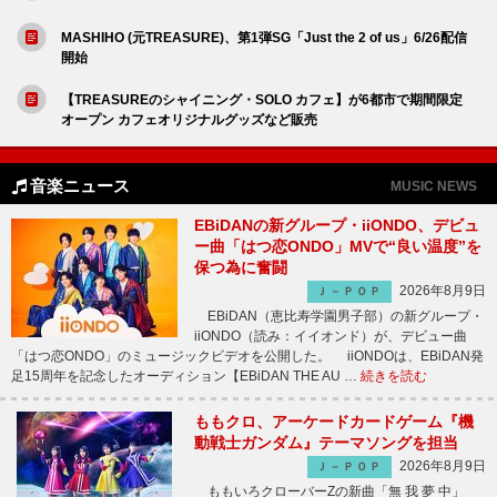
MASHIHO (元TREASURE)、第1弾SG「Just the 2 of us」6/26配信
開始
【TREASUREのシャイニング・SOLO カフェ】が6都市で期間限定
オープン カフェオリジナルグッズなど販売
音楽ニュース
MUSIC NEWS
EBiDANの新グループ・iiONDO、デビュ
ー曲「はつ恋ONDO」MVで“良い温度”を
保つ為に奮闘
2026年8月9日
Ｊ－ＰＯＰ
EBiDAN（恵比寿学園男子部）の新グループ・
iiONDO（読み：イイオンド）が、デビュー曲
「はつ恋ONDO」のミュージックビデオを公開した。 iiONDOは、EBiDAN発
足15周年を記念したオーディション【EBiDAN THE AU …
続きを読む
ももクロ、アーケードカードゲーム『機
動戦士ガンダム』テーマソングを担当
2026年8月9日
Ｊ－ＰＯＰ
ももいろクローバーZの新曲「無 我 夢 中」