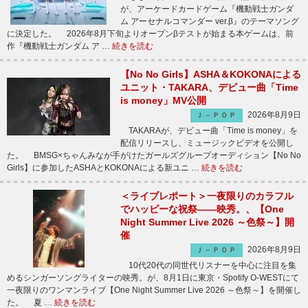
が、アーケードカードゲーム『機動戦士ガンダ
ム アーセナルコマンダー ver.β』のテーマソング
に決定した。 2026年8月下旬よりオープンβテストが始まる本ゲームは、前
作『機動戦士ガンダム ア …
続きを読む
【No No Girls】ASHA＆KOKONAによる
ユニット・TAKARA、デビュー曲「Time
is money」MV公開
2026年8月9日
Ｊ－ＰＯＰ
TAKARAが、デビュー曲「Time is money」を
配信リリースし、ミュージックビデオを公開し
た。 BMSG×ちゃんみなが手がけたガールズグループオーディション【No No
Girls】に参加したASHAとKOKONAによる新ユニ …
続きを読む
＜ライブレポート＞一夜限りのカラフル
でハッピーな祝祭――映秀。、【One
Night Summer Live 2026 ～色祭～】開
催
2026年8月9日
Ｊ－ＰＯＰ
10代20代の同世代リスナーを中心に注目を集
めるシンガーソングライターの映秀。が、8月1日に東京・Spotify O-WESTにて
一夜限りのワンマンライブ【One Night Summer Live 2026 ～色祭～】を開催し
た。 夏 …
続きを読む