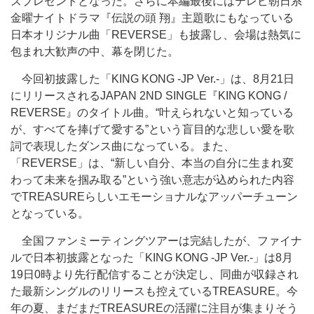
ズプレゼントとなった。さらに本編最後にはテレビ朝日系
金曜ナイトドラマ『伝説の頭 翔』主題歌にもなっている
日本オリジナル曲「REVERSE」も披露し、会場は熱気に
包まれ大歓声の中、幕を閉じた。
今回初披露した「KING KONG -JP Ver.-」は、8月21日
にリリースされるJAPAN 2ND SINGLE『KING KONG /
REVERSE』のタイトル曲。“叶えられないと知っている
が、すべてを捧げて愛する”という盲目的な悲しい愛を歌
詞で表現したダンス曲になっている。また、
「REVERSE」は、“新しい自分、本当の自分に生まれ変
わって未来を掴み取る”という強い意志が込められた内容
でTREASUREらしいエモーショナルなアッパーチューン
となっている。
全国ファンミーティングツアーは完結したが、ファイナ
ルで日本初披露となった「KING KONG -JP Ver.-」は8月
19日0時より先行配信することが決定し、同曲が収録され
た最新シングルのリリースも控えているTREASURE。今
年の夏、まだまだTREASUREの活躍に注目が集まりそう