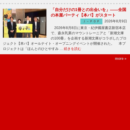
「自分だけの1冊との出会いを」――全国
の本屋パーティ【本パ】がスタート
2026年8月9日
Ｊ－ＰＯＰ
2026年8月8日に東京・紀伊國屋書店新宿本店
で、森永乳業のマウントレーニアと「新潮文庫
の100冊」を企画する新潮文庫がコラボしたプロ
ジェクト【本パ】オールナイト・オープニングイベントが開催された。 本プ
ロジェクトは「ほんとのひとやすみ …
続きを読む
more »