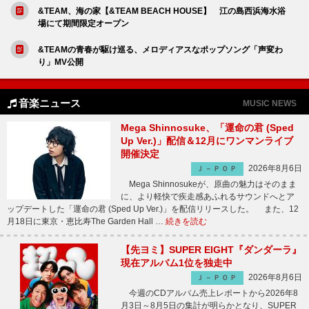
&TEAM、海の家【&TEAM BEACH HOUSE】 江の島西浜海水浴
場にて期間限定オープン
&TEAMの青春が駆け巡る、メロディアスなポップソング「声変わ
り」MV公開
音楽ニュース
MUSIC NEWS
Mega Shinnosuke、「運命の君 (Sped
Up Ver.)」配信＆12月にワンマンライブ
開催決定
2026年8月6日
Ｊ－ＰＯＰ
Mega Shinnosukeが、原曲の魅力はそのまま
に、より軽快で疾走感あふれるサウンドへとア
ップデートした「運命の君 (Sped Up Ver.)」を配信リリースした。 また、12
月18日に東京・恵比寿The Garden Hall …
続きを読む
【先ヨミ】SUPER EIGHT『ダンダーラ』
現在アルバム1位を独走中
2026年8月6日
Ｊ－ＰＯＰ
今週のCDアルバム売上レポートから2026年8
月3日～8月5日の集計が明らかとなり、SUPER