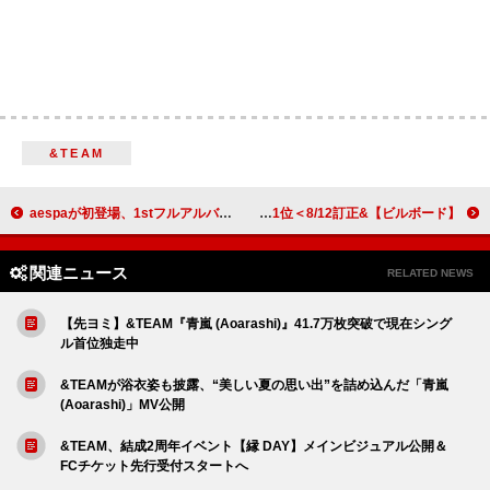
&TEAM
aespaが初登場、1stフルアルバムより「Supernova」をパフォーマンス＜THE FIRST TAKE＞
【ビルボード】&TEAM『青嵐 (Aoarashi)』46.1万枚でシングル1位＜8/12訂正＞
関連ニュース
RELATED NEWS
【先ヨミ】&TEAM『青嵐 (Aoarashi)』41.7万枚突破で現在シング
ル首位独走中
&TEAMが浴衣姿も披露、“美しい夏の思い出”を詰め込んだ「青嵐
(Aoarashi)」MV公開
&TEAM、結成2周年イベント【縁 DAY】メインビジュアル公開＆
FCチケット先行受付スタートへ