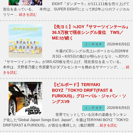
EIGHT『ダンダーラ』が111,111枚を売り上げて
首位を走っている。 本作は、SUPER EIGHTにとって約2年ぶりのフィジカル
リリー …
続きを読む
【先ヨミ】≒JOY『サマーツインテール』
36.5万枚で現在シングル首位 TWS／
ME:Iが続く
2026年8月6日
Ｊ－ＰＯＰ
今週のCDシングル売上レポートから2026年8
月3日～8月5日の集計が明らかとなり、≒JOYの
『サマーツインテール』が365,420枚を売り上げ、現在首位を走っている。
本作は、天野香乃愛と市原愛弓がダブルセンターを務めるサマーソング。 …
続
きを読む
【ビルボード】TERIYAKI
BOYZ「TOKYO DRIFT(FAST &
FURIOUS)」グローバル・ジャパン・ソ
ングスV9
2026年8月6日
Ｊ－ＰＯＰ
世界でヒットしている日本の楽曲をランキン
グ化した“Global Japan Songs Excl. Japan”。今週はTERIYAKI BOYZ「TOKYO
DRIFT(FAST & FURIOUS)」が首位を獲得した（集計期間 …
続きを読む