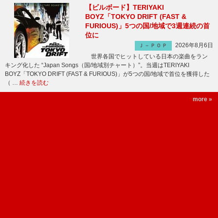
【ビルボード】TERIYAKI
BOYZ「TOKYO DRIFT (FAST &
FURIOUS)」5つの国/地域で3週連続の首
位に
2026年8月6日
Ｊ－ＰＯＰ
世界各国でヒットしている日本の楽曲をラン
キング化した “Japan Songs（国/地域別チャート）”。当週はTERIYAKI
BOYZ「TOKYO DRIFT (FAST & FURIOUS)」が5つの国/地域で首位を獲得した
（ …
続きを読む
more »