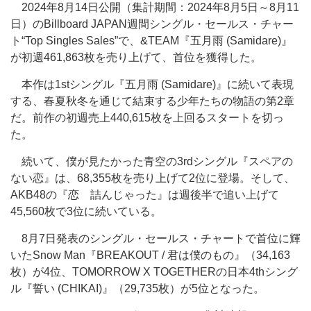
2024年8月14日公開（集計期間：2024年8月5日～8月11
日）のBillboard JAPAN週間シングル・セールス・チャー
ト“Top Singles Sales”で、&TEAM『五月雨 (Samidare)』
が初週461,863枚を売り上げて、首位を獲得した。
本作は1stシングル『五月雨 (Samidare)』に続いて表現
する、春夏秋冬を通じて結束する少年たちの物語の第2章
だ。前作の初週売上440,615枚を上回るスタートを切っ
た。
続いて、僕が見たかった青空の3rdシングル『スペアの
ない恋』は、68,355枚を売り上げて2位に登場。そして、
AKB48の『恋 詰んじゃった』は週後半で追い上げて
45,560枚で
3位に続いている。
8月7日発表のシングル・セールス・チャートで首位に輝
いたSnow Man『BREAKOUT / 君は僕のもの』（34,163
枚）が4位、TOMORROW X TOGETHERの日本4thシング
ル『誓い (CHIKAI)』（29,735枚）が5位となった。