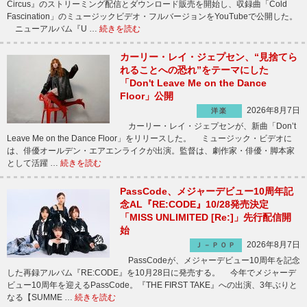
Circus』のストリーミング配信とダウンロード販売を開始し、収録曲「Cold
Fascination」のミュージックビデオ・フルバージョンをYouTubeで公開した。
ニューアルバム『U …
続きを読む
カーリー・レイ・ジェプセン、“見捨てら
れることへの恐れ”をテーマにした
「Don't Leave Me on the Dance
Floor」公開
2026年8月7日
洋楽
カーリー・レイ・ジェプセンが、新曲「Don’t
Leave Me on the Dance Floor」をリリースした。 ミュージック・ビデオに
は、俳優オールデン・エアエンライクが出演。監督は、劇作家・俳優・脚本家
として活躍 …
続きを読む
PassCode、メジャーデビュー10周年記
念AL『RE:CODE』10/28発売決定
「MISS UNLIMITED [Re:]」先行配信開
始
2026年8月7日
Ｊ－ＰＯＰ
PassCodeが、メジャーデビュー10周年を記念
した再録アルバム『RE:CODE』を10月28日に発売する。 今年でメジャーデ
ビュー10周年を迎えるPassCode。『THE FIRST TAKE』への出演、3年ぶりと
なる【SUMME …
続きを読む