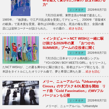
和を超えて愛された作家の"読まれ続ける
力"
2026年8月7日
Ｊ－ＰＯＰ
7月23日未明、東野圭吾が68歳で逝去した。
1985年、『放課後』で江戸川乱歩賞を受賞してデビューし、2006年『容疑者X
の献身』で直木賞を受賞。著作は106冊にのぼる。死去の報を受け、全国の書
店には追悼コーナーが設けられた。 その週の …
続きを読む
＜インタビュー＞NCT WISHと一緒に駆
け抜ける2026年の夏 「おつかれ
SUMMER」ブームの立役者に聞く
2026年8月7日
Ｊ－ＰＯＰ
7月15日に日本オリジナル両A面シングル
『YO-I-DON! / BOY MEETS GIRL』をリリースし
たNCT WISHが、この夏を爽やかに駆け抜ける。前者はグループ初となる、日
本語をタイトルにしたオリジナル曲で、夢と希望に満ちた新 …
続きを読む
メリー、ニューアルバム『Urbanstyle
Circus』のサブスク＆DL配信を開始 リ
ード曲「Cold Fascination」のMVフル
バージョンも公開
2026年8月7日
Ｊ－ＰＯＰ
メリーが、ニューアルバム『Urbanstyle