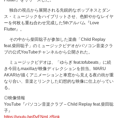
独自の視点から展開される先鋭的なポップネスとダン
ス・ミュージックをハイブリットさせ、色鮮やかなレイヤ
ーを何枚も重ね合わせ完成した5thアルバム『Love
Flutter』。
その中から柴田聡子が参加した楽曲「Child Replay
feat.柴田聡子」のミュージックビデオがパソコン音楽クラ
ブの公式YouTubeチャンネルから公開された。
ミュージックビデオは、「ゆらぎ feat.tofubeats」に続
き今回もmaxillaが映像ディレクションを担当。MARU
AKARIが描くアニメーションと車窓から見える夜の街が重
なり合い、音楽とリンクした幻想的な映像に仕上がってい
る。
◎映像情報
YouTube『パソコン音楽クラブ – Child Replay feat.柴田聡
子』
https://youtu.be/0vFNmLzBink