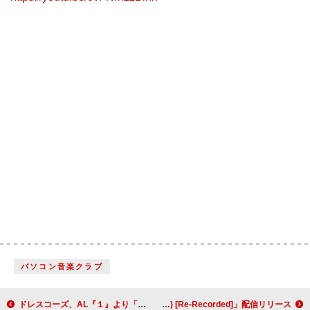
パソコン音楽クラブ
ドレスコーズ、AL『１』より「愛に気をつけてね」スペシャルムービー公開
FIVE NEW OLD、「Liberty (feat. ODD Foot Works) [Re-Recorded]」配信リリース