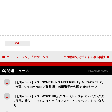
XG
エド・シーラン、『ポケモンスタジアム』をスタジアムでプレイ
TVアニメ『しかのこ』“OPイントロ耐久1時間動画”ほか順次公開、ニコニコ動画で公式チャンネル開設
関連ニュース
RELATED NEWS
【ビルボード】XG「SOMETHING AIN'T RIGHT」＆「WOKE UP」
で5冠 Creepy Nuts／藤井 風／松田聖子が各国で首位キープ
【ビルボード】XG「WOKE UP」グローバル・ジャパン・ソングス
9度目の首位 こっちのけんと「はいよろこんで」ついにトップ3入
り