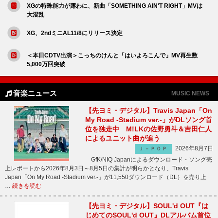
XGの特殊能力が露わに、新曲「SOMETHING AIN'T RIGHT」MVは
大混乱
XG、2ndミニAL11/8にリリース決定
＜本日CDTV出演＞こっちのけんと「はいよろこんで」MV再生数
5,000万回突破
音楽ニュース
MUSIC NEWS
【先ヨミ・デジタル】Travis Japan「On
My Road -Stadium ver.-」がDLソング首
位を独走中 M!LKの佐野勇斗＆吉田仁人
によるユニット曲が追う
2026年8月7日
Ｊ－ＰＯＰ
GfK/NIQ Japanによるダウンロード・ソング売
上レポートから2026年8月3日～8月5日の集計が明らかとなり、Travis
Japan「On My Road -Stadium ver.-」が11,550ダウンロード（DL）を売り上
…
続きを読む
【先ヨミ・デジタル】SOUL'd OUT『は
じめてのSOUL'd OUT』DLアルバム首位