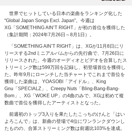
世界でヒットしている日本の楽曲をランキング化した
“Global Japan Songs Excl. Japan”。今週は
XG「SOMETHING AIN’T RIGHT」が初の首位を獲得した
（集計期間：2024年7月26日～8月1日）。
「SOMETHING AIN’T RIGHT」は、XGが11月8日にリ
リースする2ndミニアルバムからの先行曲で、7月26日に
リリースされた。今週のオーディオとビデオを合算したス
トリーミング数は599万回を記録し、初登場首位を獲得し
た。昨年9月にローンチした当チャートでこれまで首位を
獲得した楽曲は、YOASOBI「アイドル」、King
Gnu「SPECIALZ」、Creepy Nuts「Bling-Bang-Bang-
Born」、XG「WOKE UP」の4曲のみで、XGは初めて複
数曲で首位を獲得したアーティストとなった。
前週初のトップ3入りを果たしたこっちのけんと「はい
よろこんで」は、新曲の登場で4位にワンランクダウンし
たものの、合算ストリーミング数は前週比103%を達成。