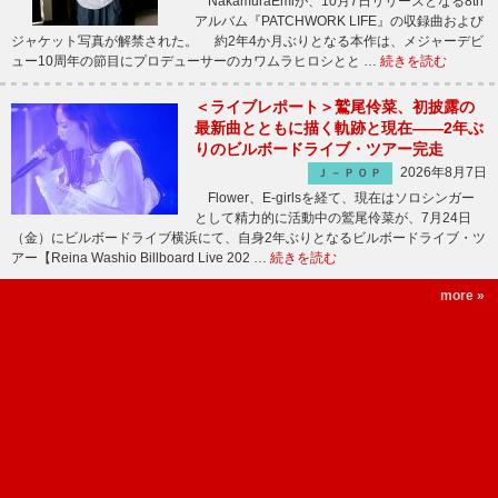
NakamuraEmiが、10月7日リリースとなる8th
アルバム『PATCHWORK LIFE』の収録曲および
ジャケット写真が解禁された。 約2年4か月ぶりとなる本作は、メジャーデビ
ュー10周年の節目にプロデューサーのカワムラヒロシとと …
続きを読む
＜ライブレポート＞鷲尾伶菜、初披露の
最新曲とともに描く軌跡と現在――2年ぶ
りのビルボードライブ・ツアー完走
2026年8月7日
Ｊ－ＰＯＰ
Flower、E-girlsを経て、現在はソロシンガー
として精力的に活動中の鷲尾伶菜が、7月24日
（金）にビルボードライブ横浜にて、自身2年ぶりとなるビルボードライブ・ツ
アー【Reina Washio Billboard Live 202 …
続きを読む
more »