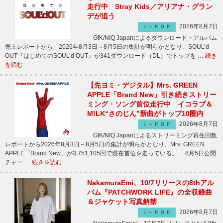
走行中 Stray Kids／アリアナ・グラン
デが追う
2026年8月7日
Ｊ－ＰＯＰ
GfK/NIQ Japanによるダウンロード・アルバム
売上レポートから、2026年8月3日～8月5日の集計が明らかとなり、SOUL’d
OUT『はじめてのSOUL’d OUT』が341ダウンロード（DL）でトップを …
続き
を読む
【先ヨミ・デジタル】Mrs. GREEN
APPLE「Brand New」引き続きストリー
ミング・ソング首位走行中 イコラブ＆
M!LK“さのじん”新曲がトップ10圏内
2026年8月7日
Ｊ－ＰＯＰ
GfK/NIQ Japanによるストリーミング再生回数
レポートから2026年8月3日～8月5日の集計が明らかとなり、Mrs. GREEN
APPLE「Brand New」が3,751,105回で現在首位を走っている。 8月5日公開
チャー …
続きを読む
NakamuraEmi、10/7リリースの8thアル
バム『PATCHWORK LIFE』の全収録曲
＆ジャケット写真解禁
2026年8月7日
Ｊ－ＰＯＰ