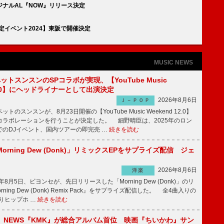
ナルAL『NOW』リリース決定
定イベント2024】東阪で開催決定
MUSIC NEWS
ットスンスンのSPコラボが実現、【YouTube Music
 12.0】にヘッドライナーとして出演決定
2026年8月6日
Ｊ－ＰＯＰ
のスンスンが、8月23日開催の【YouTube Music Weekend 12.0】
コラボレーションを行うことが決定した。 細野晴臣は、2025年のロン
でのDJイベント、国内ツアーの即完売 …
続きを読む
rning Dew (Donk)」リミックスEPをサプライズ配信 ジェ
2026年8月6日
洋楽
8月5日、ビヨンセが、先日リリースした「Morning Dew (Donk)」のリ
ning Dew (Donk) Remix Pack』をサプライズ配信した。 全4曲入りの
りヒップホ …
続きを読む
】NEWS『KMK』が総合アルバム首位 映画『ちいかわ』サン