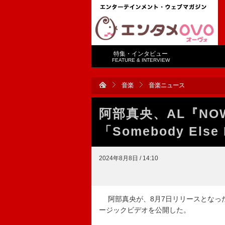
特集・インタビュー
FEATURE & INTERVIEW
音楽
音楽ニュース
阿部真央、AL『N
「Somebody Els
2024年8月8日 / 14:10
阿部真央が、8月7日リリースとなったアルバ
ージックビデオを公開した。