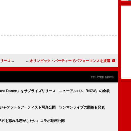
リース決定
スヌープ・ドッグ、USAバスケットボール・チームを祝うオリンピック・パーティーでパフォーマンスを披露
RELATED NEWS
and Dance」をサプライズリリース ニューアルバム『NOW』の全貌
のジャケット＆アーティスト写真公開 ワンマンライブの開催も発表
『君を忘れる恋がしたい』コラボ動画公開