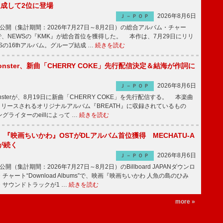
達成して2位に登場
2026年8月6日
Ｊ－ＰＯＰ
日公開（集計期間：2026年7月27日～8月2日）の総合アルバム・チャー
ums”で、NEWSの『KMK』が総合首位を獲得した。 本作は、7月29日にリリ
Sの16thアルバム。グループ結成 …
続きを読む
ee Monster、新曲「CHERRY COKE」先行配信決定＆結海が作詞に
2026年8月6日
Ｊ－ＰＯＰ
e Monsterが、8月19日に新曲「CHERRY COKE」を先行配信する。 本楽曲
リリースされるオリジナルアルバム『BREATH』に収録されているもの
グライターのeillによって …
続きを読む
『映画ちいかわ』OSTがDLアルバム首位獲得 MECHATU-A
sが続く
2026年8月6日
Ｊ－ＰＯＰ
公開（集計期間：2026年7月27日～8月2日）のBillboard JAPANダウンロ
ャート“Download Albums”で、映画『映画ちいかわ 人魚の島のひみ
・サウンドトラックが1 …
続きを読む
more »