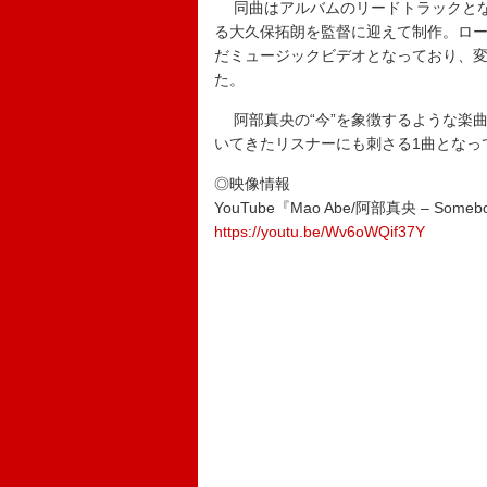
同曲はアルバムのリードトラックとなる楽
る大久保拓朗を監督に迎えて制作。ロ
だミュージックビデオとなっており、
た。
阿部真央の“今”を象徴するような楽
いてきたリスナーにも刺さる1曲となっ
◎映像情報
YouTube『Mao Abe/阿部真央 – Somebody E
https://youtu.be/Wv6oWQif37Y