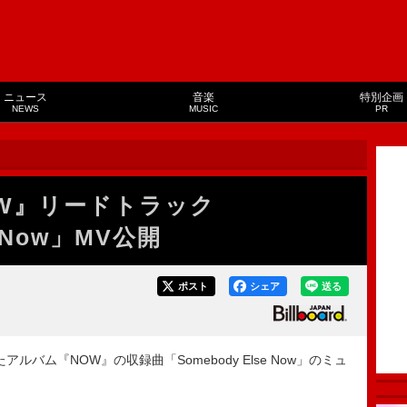
ニュース
音楽
特別企画
NEWS
MUSIC
PR
OW』リードトラック
e Now」MV公開
ポスト
シェア
送る
ム『NOW』の収録曲「Somebody Else Now」のミュ