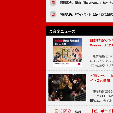
阿部真央、新曲「進むために」＆オリジ
阿部真央、FCイベント【あべまにあ限
音楽ニュース
細野晴臣×パペ
Weekend
細野晴臣とパペット
にてスペシャル
ドン公演やパリ
ビヨンセ、「Mo
イ・Zも参加
現地時間2026年
ミックスEP『Mor
EPには、夫であ
【ビルボード