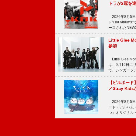
トラが2冠を
2026年8月5
ト“Hot Alb
ースされたNEW
Little Gl
参加
Little Gle
は、9月16日に
で、シンガーソン
【ビルボード】
／Stray Kid
2026年8月5日
ード・アルバム・チ
つ』オリジナル