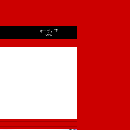
オーヴォ
OVO