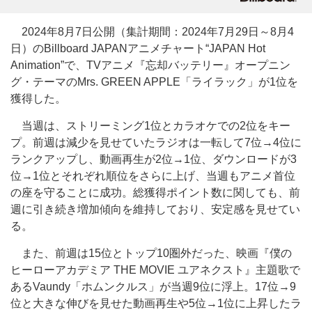
2024年8月7日公開（集計期間：2024年7月29日～8月4
日）のBillboard JAPANアニメチャート“JAPAN Hot
Animation”で、TVアニメ『忘却バッテリー』オープニン
グ・テーマのMrs. GREEN APPLE「ライラック」が1位を
獲得した。
当週は、ストリーミング1位とカラオケでの2位をキー
プ。前週は減少を見せていたラジオは一転して7位→4位に
ランクアップし、動画再生が2位→1位、ダウンロードが3
位→1位とそれぞれ順位をさらに上げ、当週もアニメ首位
の座を守ることに成功。総獲得ポイント数に関しても、前
週に引き続き増加傾向を維持しており、安定感を見せてい
る。
また、前週は15位とトップ10圏外だった、映画『僕の
ヒーローアカデミア THE MOVIE ユアネクスト』主題歌で
あるVaundy「ホムンクルス」が当週9位に浮上。17位→9
位と大きな伸びを見せた動画再生や5位→1位に上昇したラ