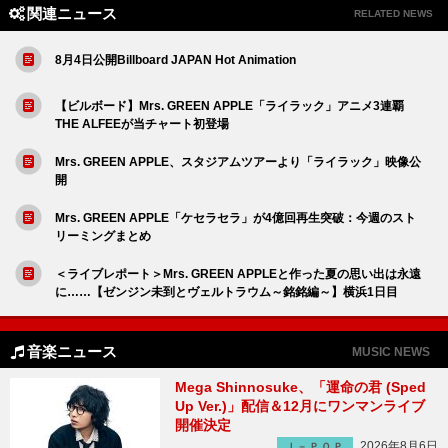
関連ニュース
RELATED NEWS
8月4日公開Billboard JAPAN Hot Animation
【ビルボード】Mrs. GREEN APPLE「ライラック」アニメ3連覇
THE ALFEEが当チャート初登場
Mrs. GREEN APPLE、スタジアムツアーより「ライラック」映像公
開
Mrs. GREEN APPLE「ケセラセラ」が4億回再生突破：今週のスト
リーミングまとめ
＜ライブレポート＞Mrs. GREEN APPLEと作った夏の思い出は永遠
に……【ゼンジン未到とヴェルトラウム～銘銘編～】横浜1日目
音楽ニュース
MUSIC NEWS
Mega Shinnosuke、「運命の君 (Sped
Up Ver.)」配信＆12月にワンマンライブ
開催決定
2026年8月6日
Ｊ－ＰＯＰ