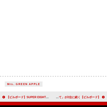
Mrs. GREEN APPLE
【ビルボード】SUPER EIGHT『SUPER EIGHT』総合アルバム首位獲得 Official髭男dism『Rejoice』が2位に上昇
【ビルボード】BUMP OF CHICKEN「strawberry」がDLソング初登場1位、YOASOBI「舞台に立って」が2位に続く