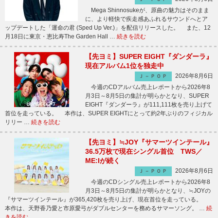
Mega Shinnosukeが、原曲の魅力はそのまま
に、より軽快で疾走感あふれるサウンドへとア
ップデートした「運命の君 (Sped Up Ver.)」を配信リリースした。 また、12
月18日に東京・恵比寿The Garden Hall …
続きを読む
【先ヨミ】SUPER EIGHT『ダンダーラ』
現在アルバム1位を独走中
2026年8月6日
Ｊ－ＰＯＰ
今週のCDアルバム売上レポートから2026年8
月3日～8月5日の集計が明らかとなり、SUPER
EIGHT『ダンダーラ』が111,111枚を売り上げて
首位を走っている。 本作は、SUPER EIGHTにとって約2年ぶりのフィジカル
リリー …
続きを読む
【先ヨミ】≒JOY『サマーツインテール』
36.5万枚で現在シングル首位 TWS／
ME:Iが続く
2026年8月6日
Ｊ－ＰＯＰ
今週のCDシングル売上レポートから2026年8
月3日～8月5日の集計が明らかとなり、≒JOYの
『サマーツインテール』が365,420枚を売り上げ、現在首位を走っている。
本作は、天野香乃愛と市原愛弓がダブルセンターを務めるサマーソング。 …
続
きを読む