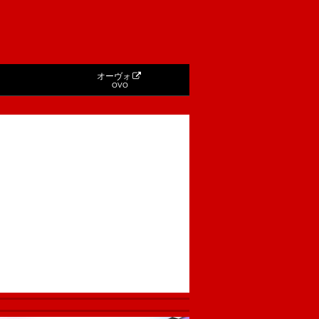
オーヴォ
OVO