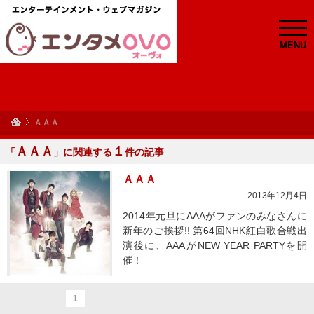
MENU
ＡＡＡ
ＡＡＡ
１
「
」に関連する
件の記事
ＡＡＡ
2013年12月4日
2014年元旦にAAAがファンのみなさんに
新年のご挨拶!! 第64回NHK紅白歌合戦出
演後に、AAAがNEW YEAR PARTYを開
催！
1