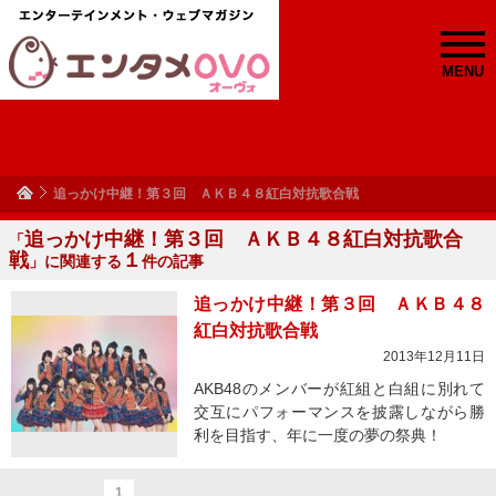
MENU
追っかけ中継！第３回 ＡＫＢ４８紅白対抗歌合戦
追っかけ中継！第３回 ＡＫＢ４８紅白対抗歌合
「
戦
１
」に関連する
件の記事
追っかけ中継！第３回 ＡＫＢ４８
紅白対抗歌合戦
2013年12月11日
AKB48のメンバーが紅組と白組に別れて
交互にパフォーマンスを披露しながら勝
利を目指す、年に一度の夢の祭典！
1