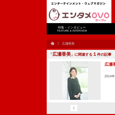
特集・インタビュー
FEATURE & INTERVIEW
広瀬香美
広瀬香美
１
「
」に関連する
件の記事
広瀬
2014
1