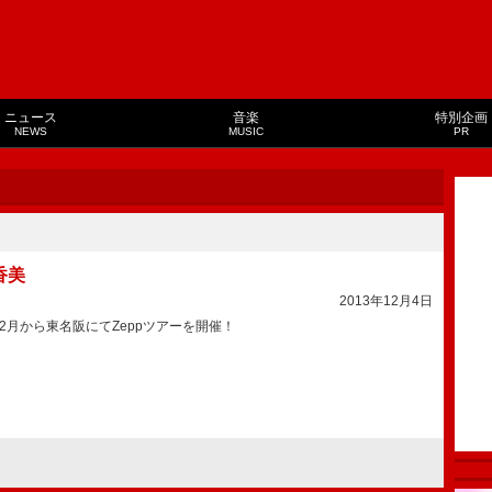
ニュース
音楽
特別企画
NEWS
MUSIC
PR
香美
2013年12月4日
年2月から東名阪にてZeppツアーを開催！