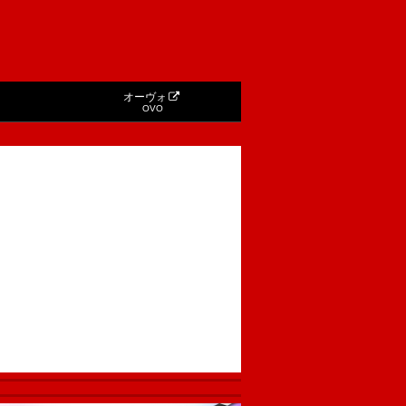
オーヴォ
OVO