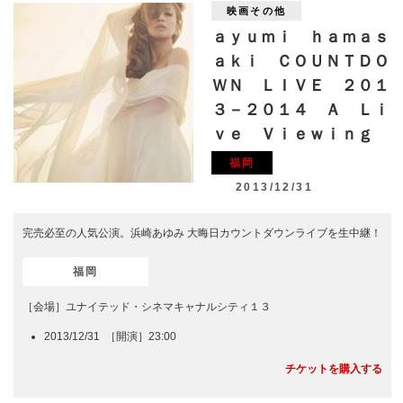
映画その他
ａｙｕｍｉ ｈａｍａｓ
ａｋｉ ＣＯＵＮＴＤＯ
ＷＮ ＬＩＶＥ ２０１
３－２０１４ Ａ Ｌｉ
ｖｅ Ｖｉｅｗｉｎｇ
福岡
2013/12/31
完売必至の人気公演。浜崎あゆみ 大晦日カウントダウンライブを生中継！
福岡
［会場］ユナイテッド・シネマキャナルシティ１３
2013/12/31 ［開演］23:00
チケットを購入する