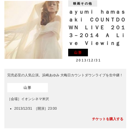
映画その他
ａｙｕｍｉ ｈａｍａｓ
ａｋｉ ＣＯＵＮＴＤＯ
ＷＮ ＬＩＶＥ ２０１
３－２０１４ Ａ Ｌｉ
ｖｅ Ｖｉｅｗｉｎｇ
山形
2013/12/31
完売必至の人気公演。浜崎あゆみ 大晦日カウントダウンライブを生中継！
山形
［会場］イオンシネマ米沢
2013/12/31 ［開演］23:00
チケットを購入する