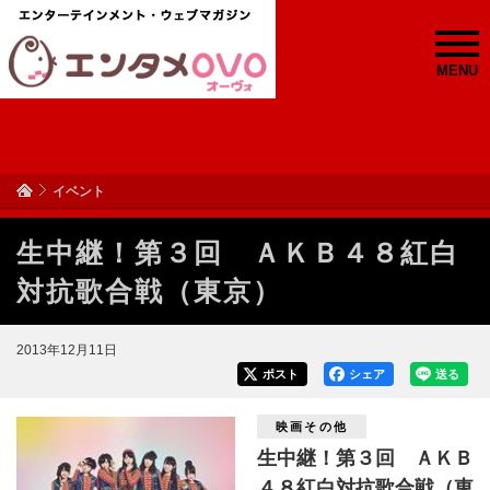
MENU
イベント
生中継！第３回 ＡＫＢ４８紅白
対抗歌合戦（東京）
2013年12月11日
ポスト
シェア
送る
映画その他
生中継！第３回 ＡＫＢ
４８紅白対抗歌合戦（東