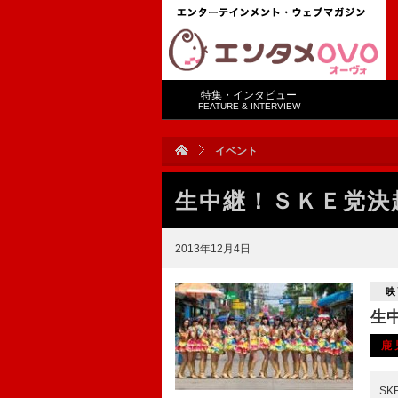
特集・インタビュー
FEATURE & INTERVIEW
イベント
生中継！ＳＫＥ党決
2013年12月4日
映
生
鹿
S