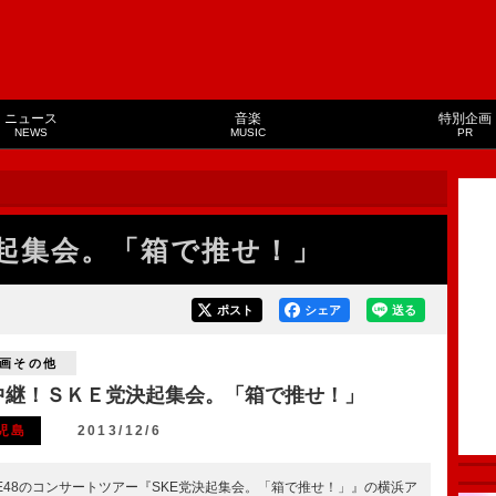
ニュース
音楽
特別企画
NEWS
MUSIC
PR
起集会。「箱で推せ！」
ポスト
シェア
送る
画その他
中継！ＳＫＥ党決起集会。「箱で推せ！」
児島
2013/12/6
KE48のコンサートツアー『SKE党決起集会。「箱で推せ！」』の横浜ア