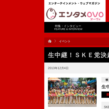
特集・インタビュー
FEATURE & INTERVIEW
イベント
生中継！ＳＫＥ党決
2013年12月4日
映
生
S