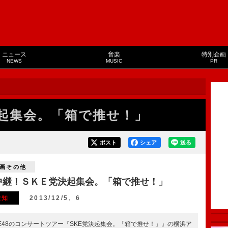
ニュース
音楽
特別企画
NEWS
MUSIC
PR
起集会。「箱で推せ！」
ポスト
シェア
送る
画その他
中継！ＳＫＥ党決起集会。「箱で推せ！」
愛知
2013/12/5、6
KE48のコンサートツアー『SKE党決起集会。「箱で推せ！」』の横浜ア