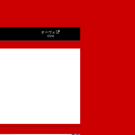
オーヴォ
OVO