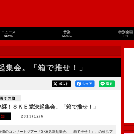
ニュース
音楽
特別企画
NEWS
MUSIC
PR
起集会。「箱で推せ！」
ポスト
シェア
送る
画その他
中継！ＳＫＥ党決起集会。「箱で推せ！」
愛知
2013/12/6
KE48のコンサートツアー『SKE党決起集会。「箱で推せ！」』の横浜ア