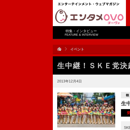
特集・インタビュー
FEATURE & INTERVIEW
イベント
生中継！ＳＫＥ党決
2013年12月4日
映
生
S