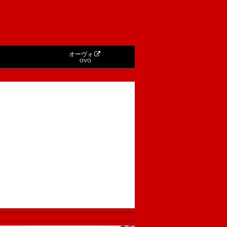
オーヴォ
OVO