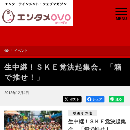
MENU
イベント
生中継！ＳＫＥ党決起集会。「箱
で推せ！」
2013年12月4日
ポスト
シェア
送る
映画その他
生中継！ＳＫＥ党決起集
会。「箱で推せ！」