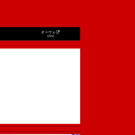
オーヴォ
OVO