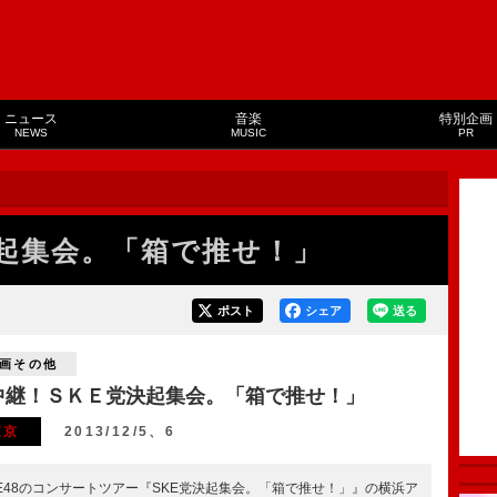
ニュース
音楽
特別企画
NEWS
MUSIC
PR
起集会。「箱で推せ！」
ポスト
シェア
送る
画その他
中継！ＳＫＥ党決起集会。「箱で推せ！」
東京
2013/12/5、6
KE48のコンサートツアー『SKE党決起集会。「箱で推せ！」』の横浜ア