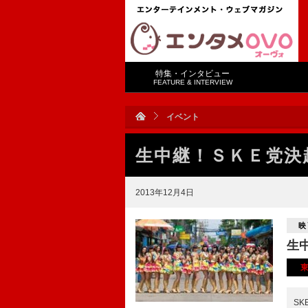
特集・インタビュー
FEATURE & INTERVIEW
イベント
生中継！ＳＫＥ党決
2013年12月4日
映
生
S