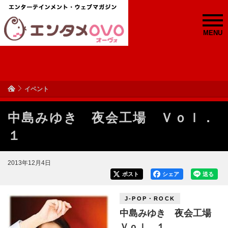
MENU
イベント
中島みゆき 夜会工場 Ｖｏｌ．
１
2013年12月4日
ポスト
シェア
送る
J-POP・ROCK
中島みゆき 夜会工場
Ｖｏｌ．１