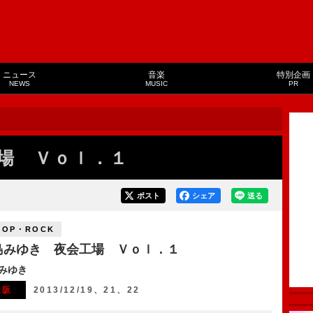
ニュース
音楽
特別企画
NEWS
MUSIC
PR
場 Ｖｏｌ．１
ポスト
シェア
送る
POP・ROCK
島みゆき 夜会工場 Ｖｏｌ．１
みゆき
大阪
2013/12/19、21、22