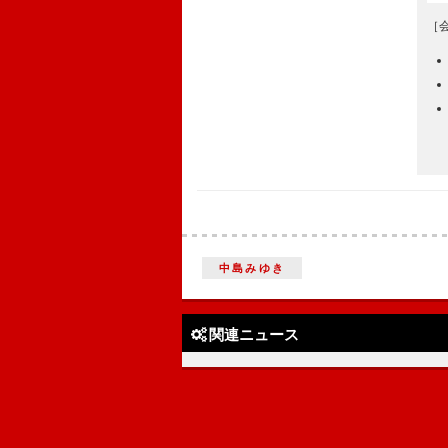
［
中島みゆき
関連ニュース