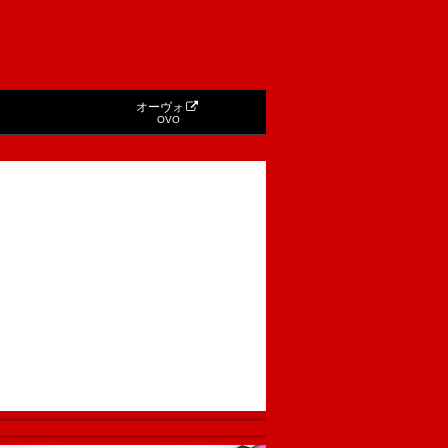
オーヴォ
OVO