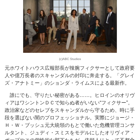
(c)ABC Studios
元ホワイトハウス広報部長が辣腕フィクサーとして政府要
人や億万長者のスキャンダルの封印に奔走する。「グレイ
ズ・アナトミー」のションダ・ライムスによる最新作。
誰にでも、守りたい秘密がある……。ヒロインのオリヴ
ィアはワシントンＤＣで知らぬ者がいない“フィクサー”。
政治家などのセレブをスキャンダルから守るため、時に手
段を選ばない闇のプロフェッショナル。実際にジョージ・
Ｈ・Ｗ・ブッシュ元大統領のもとで働いた危機管理コンサ
ルタント、ジュディ・スミスをモデルにしたオリヴィア・