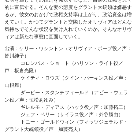
的に宣伝する。そんな妻の態度をグラント大統領は嫌悪す
るが、彼女のおかげで政権支持率は上がり、政治資金は増
えていく。かつてグラントと交際したオリヴィアはどんな
気持ちでそんな状況を受け入れていくのか。そんなオリヴ
ィアは新たな事態に直面していく。
出演：ケリー・ワシントン（オリヴィア・ポープ役／声：
皆川純子）
コロンバス・ショート（ハリソン・ライト役／
声：板倉光隆）
ケイティ・ロウズ（クイン・パーキンス役／声：
山根舞）
ダービー・スタンチフィールド（アビー・ウェラ
ン役／声：恒松あゆみ）
ギレルモ・ディアス（ハック役／声：加藤拓二）
ジェフ・ペリー（サイラス役／声：外谷勝由）
トニー・ゴールドウィン（フィッツジェラルド・
グラント大統領役／声：加藤亮夫）