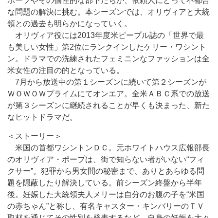
ポープやその個性的な部下たちが、依頼人にとって不都合
な問題の解決に挑む。本シーズンでは、オリヴィアと大統
領との過去も明らかになっていく。
オリヴィア役には2013年度米ピープル誌の「世界で最
も美しい女性」第2位にランクインしたケリー・ワシント
ン。ドラマでの洗練されたフェミニンなファッションは全
米女性の注目の的となっている。
7月から放送中の第１シーズンに続いて第２シーズンが
ＷＯＷＯＷプライムにてオンエア。全米ＡＢＣ系での放送
が第３シーズンに継続されることが早くも決まった、新た
なヒットドラマだ。
＜ストーリー＞
米国の首都ワシントンＤＣ。元ホワイトハウス広報部長
のオリヴィア・ポープは、街で知らない者がいない“フィ
クサー”。犯罪から男女間の秘密まで、ありとあらゆる問
題を隠蔽したり解決している。前シーズン終盤から半年
後。妊娠した大統領夫人メリーは自分のお腹の子を“米国
の赤ちゃん”と称し、有名キャスター・キンバリーのＴＶ
取材を通じてその性別を発表するなど、自身の妊娠を大々